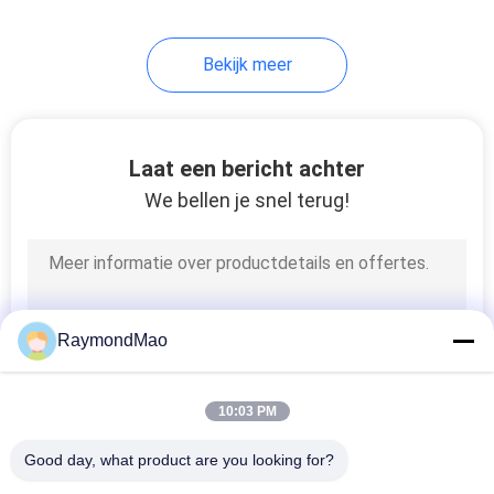
45
Bekijk meer
cnc
lasersnijmachine
Laat een bericht achter
We bellen je snel terug!
15
Onderdelen voor het
RaymondMao
lassen
10:03 PM
Good day, what product are you looking for?