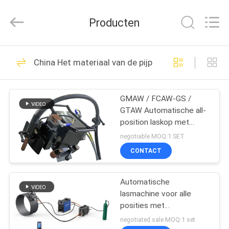
Hyzont(Shanghai)
Industrial
Technologies
Producten
Co.,Ltd..
All
Rights
Reserved.
HUIS
19
China Het materiaal van de pijpleidingsbouw
Scherpe
PRODUCTEN
Lassenmachine
GMAW / FCAW-GS /
GTAW Automatische all-
VIDEO'S
position laskop met
voedingsbron
negotiable MOQ:1 SET
ONGEVEER
CONTACT
36
ONS
Orbitale
Automatische
lasmachine voor alle
FABRIEKSREIS
Lassenmachine
posities met
laserkalibratie en tracking
negotiated sale MOQ:1 set