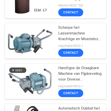
boren en Boring
Netotai MOQ:1Set
CONTACT
21
Circulaire naad
Scherpe het
Lassenmachine
lassen machine
Krachtige en Moeiteloze
380V 50HZ van
negotiable MOQ:1
plaatbeveller
CONTACT
Handtype de Draagbare
25
Machine van Pijpbeveling
voor Diverse
booglassenmachine
Metaalplaten 1-3m/Min
negotiable MOQ:1
CONTACT
Automatisch Dubbel het