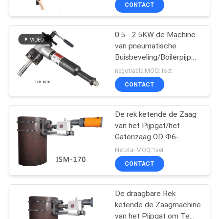
draagbare lastractor
KWALITEITSCONTROLE
CONTACT
VERZOEK
0.5 - 2.5KW de Machine
30
van pneumatische
OM EEN
Buisbeveling/Boilerpijp
De Machine van het
CITAAT
die Machine onder ogen
negotiable MOQ:1set
pijplassen
zien
CONTACT
SITEMAP
De rek ketende de Zaag
van het Pijpgat/het
PRIVACYBELEID
Gatenzaag OD Ф6-
26
114mm van
Netotai MOQ:1set
Buizenstelselnotcher
Buis aan Tubesheet-
CONTACT
Lassenmachine
De draagbare Rek
ketende de Zaagmachine
van het Pijpgat om Te