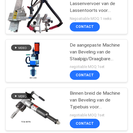
Lassenvervoer van de
Lassentoorts voor
17
Vierkante Bar Productie
Negoatiable MOQ:1 reeks
CONTACT
laser lasapparaat
De aangepaste Machine
van Beveling van de
Staalpijp/Draagbare
Beveling-Facultatieve
negotiable MOQ:1set
Machinekleur
CONTACT
125
CNC-
Binnen breid de Machine
van Beveling van de
plasmasnijmachine
Typebuis voor
Warmtewisselaar binnen
negotiable MOQ:1set
Beveling uit
CONTACT