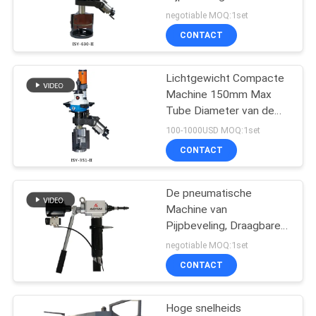
Graad Schuine randhoek
negotiable MOQ:1set
CONTACT
21
Circulaire naad
Lichtgewicht Compacte
Machine 150mm Max
lassen machine
Tube Diameter van de
Buisschuine rand 50 -
100-1000USD MOQ:1set
1000mm Schuine
CONTACT
randlengte
De pneumatische
25
Machine van
Pijpbeveling, Draagbare
booglassenmachine
Waaier 1240mm van
negotiable MOQ:1set
Pijpbeveler OD
CONTACT
Hoge snelheids