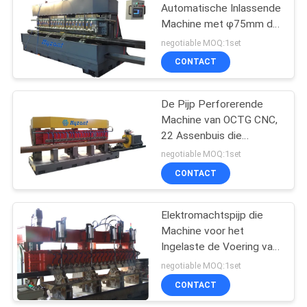
Automatische Inlassende
Machine met φ75mm de
17
Diameter van de
negotiable MOQ:1set
Malensnijder
CONTACT
laser lasapparaat
De Pijp Perforerende
Machine van OCTG CNC,
22 Assenbuis die
Machine inlassen
negotiable MOQ:1set
CONTACT
125
CNC-
Elektromachtspijp die
Machine voor het
plasmasnijmachine
Ingelaste de Voering van
de Waterput
negotiable MOQ:1set
Vervaardigen inlassen
CONTACT