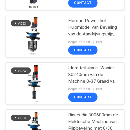
75mm Dikte
KWALITEITSCONTROLE
CONTACT
VERZOEK
Electric Power-het
30
Hulpmiddel van Beveling
OM EEN
van de Aandrijvingspijp,
De Machine van het
CITAAT
de Automatische
negotiable MOQ:1set
pijplassen
Machine van Pijpbeveling
CONTACT
SITEMAP
Identiteitskaart-Waaier
80240mm van de
PRIVACYBELEID
Machine 0-37 Graad van
26
Beveling van de
negotiable MOQ:1set
Boilerbuis de Besnoeiing
Buis aan Tubesheet-
CONTACT
van de de Schuine
randhoek
Lassenmachine
Binnendia 300600mm de
Elektrische Machine van
Pijpbeveling met 0/30