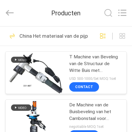
Hyzont(Shanghai)
Industrial
Technologies
Producten
Co.,Ltd..
All
Rights
Reserved.
HUIS
19
China Het materiaal van de pijpleidingsbouw
Scherpe
PRODUCTEN
Lassenmachine
T Machine van Beveling
van de Structuur de
VIDEO'S
Witte Buis met
Verscheidenheid van
USD 500-1000/Set MOQ:1set
Beveling-Vorm
ONGEVEER
CONTACT
36
ONS
Orbitale
De Machine van de
Buisbeveling van het
FABRIEKSREIS
Lassenmachine
Carnbonstaal voor
Kernenergieindustrie
negotiable MOQ:1set