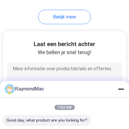
45
Bekijk meer
cnc
lasersnijmachine
Laat een bericht achter
We bellen je snel terug!
15
Onderdelen voor het
RaymondMao
lassen
7:54 AM
Good day, what product are you looking for?