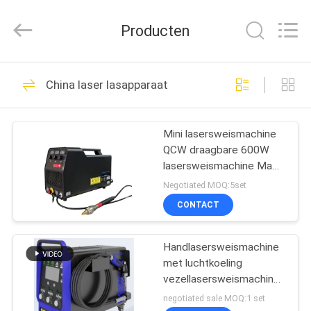
Hyzont(Shanghai)
Industrial
Technologies
Producten
Co.,Ltd..
All
Rights
Reserved.
HUIS
19
China laser lasapparaat
Scherpe
PRODUCTEN
Lassenmachine
Mini lasersweismachine
QCW draagbare 600W
VIDEO'S
lasersweismachine Made
in China topvermogen
Negotiated MOQ:5set
1200W
ONGEVEER
CONTACT
36
ONS
Orbitale
Handlasersweismachine
met luchtkoeling
FABRIEKSREIS
Lassenmachine
vezellasersweismachine
voor het lassen van
negotiated sale MOQ:1 set