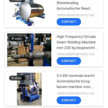
Waterkoeling
Automatische Naad
17
Lasmachine voor gladde
10000-20000USD MOQ:1set
en precieze lassen
CONTACT
laser lasapparaat
High Frequency Circular
Seam Welding Machine
met 200 kg lasgewicht
en 5,5 kW nominale
10000-20000USD MOQ:1set
vermogen
CONTACT
125
CNC-
5.5 kW nominale kracht
Automatische boog
plasmasnijmachine
lassen machine voor
zacht staal/roestvrij staal
10000-20000USD MOQ:1set
lassen in industriële
CONTACT
omgevingen