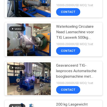
Power Source 500Amp
10000-20000USD MOQ:1set
CONTACT
21
Circulaire naad
Waterkoeling Circulaire
Naad Lasmachine voor
lassen machine
TIG Laswerk 500kg
Lasgewicht in het beste
10000-20000USD MOQ:1set
geval
CONTACT
Geavanceerd TIG-
25
lasproces Automatische
booglasmachine met
booglassenmachine
frequentie 50/60Hz
10000-20000USD MOQ:1set
CONTACT
200 kg Lasgewicht