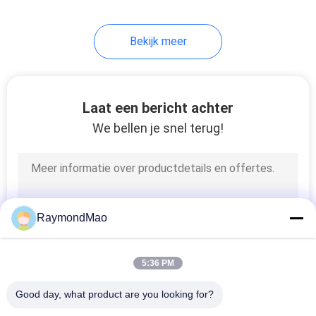
45
Bekijk meer
cnc
lasersnijmachine
Laat een bericht achter
We bellen je snel terug!
15
Onderdelen voor het
RaymondMao
lassen
5:36 PM
Good day, what product are you looking for?