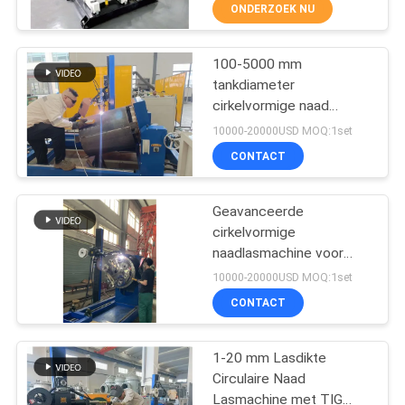
KWALITEITSCONTROLE
ONDERZOEK NU
VERZOEK
100-5000 mm
30
tankdiameter
OM EEN
cirkelvormige naad
De Machine van het
CITAAT
lassen machine met
10000-20000USD MOQ:1set
pijplassen
waterkoeling en 3-400A
CONTACT
lasvermogen
SITEMAP
Geavanceerde
cirkelvormige
PRIVACYBELEID
naadlasmachine voor
26
tanks van zacht
10000-20000USD MOQ:1set
staal/roestvrij staal
Buis aan Tubesheet-
CONTACT
Automatische TIG
500Amp stroombron
Lassenmachine
1-20 mm Lasdikte
Circulaire Naad
Lasmachine met TIG