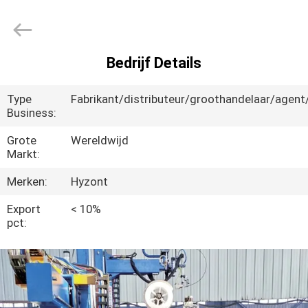
Hyzont(Shanghai)
Industrial
Technologies
Co.,Ltd..
All
Rights
Reserved.
Bedrijf Details
HUIS
Type
Fabrikant/distributeur/groothandelaar/agen
PRODUCTEN
Business:
Grote
Wereldwijd
Markt:
VIDEO'S
Merken:
Hyzont
ONGEVEER
Export
< 10%
pct:
ONS
FABRIEKSREIS