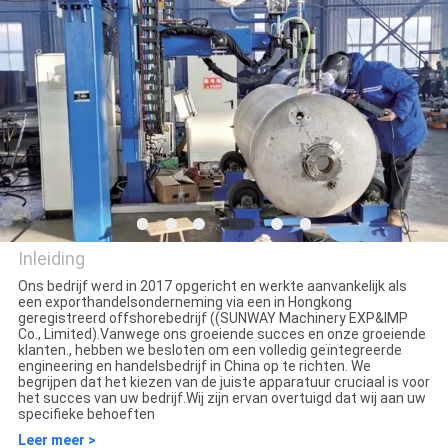
KWALITEITSCONTROLE
VERZOEK
OM EEN
CITAAT
SITEMAP
Inleiding
PRIVACYBELEID
Ons bedrijf werd in 2017 opgericht en werkte aanvankelijk als
een exporthandelsonderneming via een in Hongkong
Hyzont(Shanghai) Industrial
geregistreerd offshorebedrijf ((SUNWAY Machinery EXP&IMP
Co., Limited).Vanwege ons groeiende succes en onze groeiende
Technologies Co.,Ltd.
klanten., hebben we besloten om een volledig geïntegreerde
engineering en handelsbedrijf in China op te richten. We
begrijpen dat het kiezen van de juiste apparatuur cruciaal is voor
het succes van uw bedrijf.Wij zijn ervan overtuigd dat wij aan uw
specifieke behoeften
Leer meer >