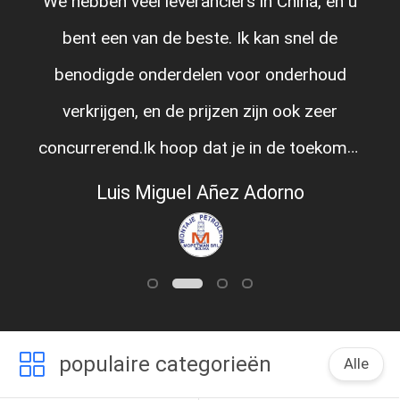
 leveranciers in China, en u
Wij zijn geluk
n de beste. Ik kan snel de
werken, hebbe
nderdelen voor onderhoud
team om ons
en de prijzen zijn ook zeer
opleidend onz
k hoop dat je in de toekomst
ongeveer 5 jaar 
er kunt ontwikkelen..
al onze mach
Miguel Añez Adorno
Shibu
populaire categorieën
Alle