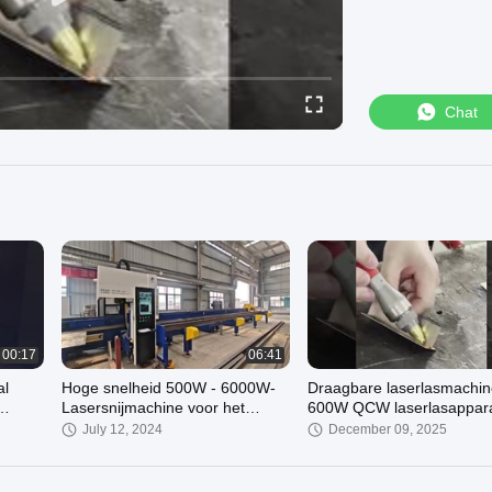
Chat
00:17
06:41
al
Hoge snelheid 500W - 6000W-
Draagbare laserlasmachin
Lasersnijmachine voor het
600W QCW laserlasappar
ad TIG
Plaatsen ±0.03mm
July 12, 2024
December 09, 2025
Nauwkeurigheid