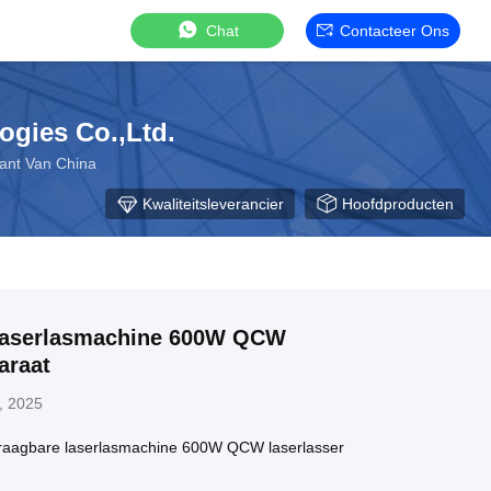
Chat
Contacteer Ons
ogies Co.,Ltd.
ant Van China
Kwaliteitsleverancier
Hoofdproducten
laserlasmachine 600W QCW
araat
, 2025
draagbare laserlasmachine 600W QCW laserlasser