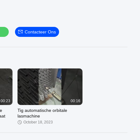
Contacteer Ons
00:23
00:16
e
Tig automatische orbitale
aat
lasmachine
October 18, 2023