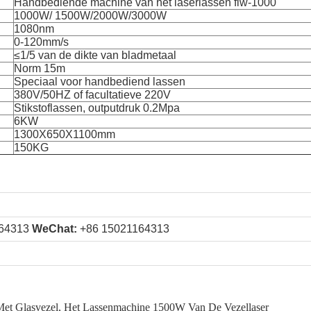
Handbediende machine van het laserlassen flw-1000
1000W/ 1500W/2000W/3000W
1080nm
0-120mm/s
≤1/5 van de dikte van bladmetaal
Norm 15m
Speciaal voor handbediend lassen
380V/50HZ of facultatieve 220V
Stikstoflassen, outputdruk 0.2Mpa
6KW
1300X650X1100mm
150KG
164313
WeChat:
+86 15021164313
Met Glasvezel
,
Het Lassenmachine 1500W Van De Vezellaser