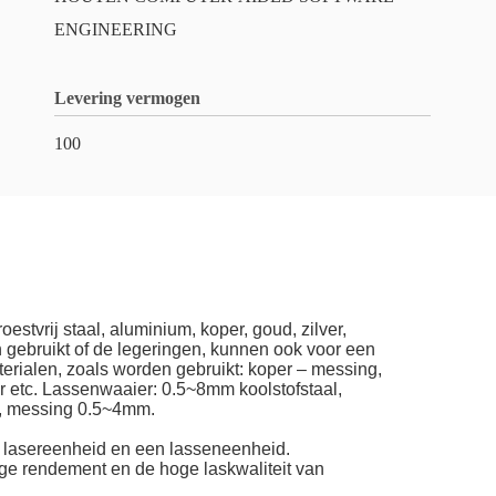
ENGINEERING
Levering vermogen
100
stvrij staal, aluminium, koper, goud, zilver,
 gebruikt of de legeringen, kunnen ook voor een
erialen, zoals worden gebruikt: koper – messing,
r etc. Lassenwaaier: 0.5~8mm koolstofstaal,
m, messing 0.5~4mm.
n lasereenheid en een lasseneenheid.
hoge rendement en de hoge laskwaliteit van 