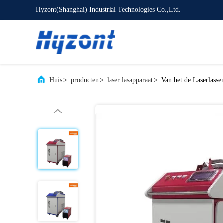
Hyzont(Shanghai) Industrial Technologies Co.,Ltd.
Huis
>
producten
>
laser lasapparaat
>
Van het de Laserlasse