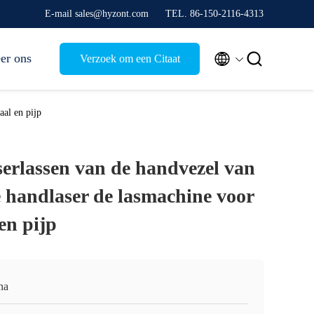
E-mail sales@hyzont.com
TEL. 86-150-2116-4313


er ons
Verzoek om een Citaat
aal en pijp
serlassen van de handvezel van
 handlaser de lasmachine voor
 en pijp
na