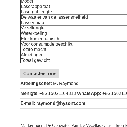
Model
Laserapparaat
Lasergolflengte
De waaier van de lassensnelheid
Lassenhiaat
Vezellengte
Waterkoeling
Elektromechanisch
Voor consumptie geschikt
Totale macht
Afmetingen
Totaal gewicht
Contacteer ons
Afdelingschef:
M. Raymond
Menigte
+86 15021164313
WhatsApp:
+86 15021
:
E-mail: raymond@hyzont.com
Markeringen:
De Generator Van De Vezellaser
,
Lichtbron 