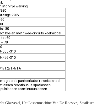
jk;
stofvrije werking.
550
nfasige 220V
/60
00
tot 80
ect koelen met twee-circuits koelmiddel
 tot 60
 ~ 70
90
0×505×310
0×456×310
/1/1.2/1.4/1.6
ïntegreerde pantserkabel+sweispistool
otlassen /continuous spotlassen
mpulslassen /continuouslassen
Met Glasvezel
,
Het Lassenmachine Van De Roestvrij Staallaser