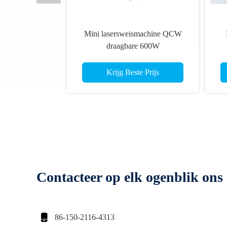
Mini lasersweismachine QCW
draagbare 600W
lasersweismachine Made in China
ve
topvermogen 1200W
Krijg Beste Prijs
Contacteer op elk ogenblik ons

86-150-2116-4313