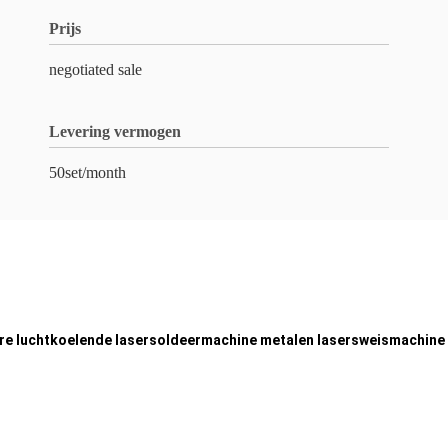
Prijs
negotiated sale
Levering vermogen
50set/month
e luchtkoelende lasersoldeermachine metalen lasersweismachine