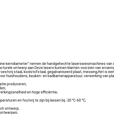
kleine kerndiameter" nemen de handgehechte lasersweismachines van 
ucturele ontwerp aan.Deze lasers kunnen klanten voorzien van ervarin
estvrij staal, koolstofstaal, gegalvaniseerd plaat, messing,Het is e
oor huishoudens, keuken- en badkamerapparatuur; verwerking van plate
atie produceren;
den;
erkingssnelheid en hoge efficiëntie;
turen en foutvrij te zijn bij lassen bij -20 °C-60 °C;
sch ontwerp;
sontwerpen;