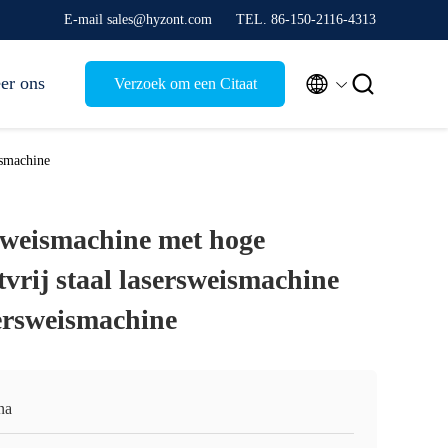
E-mail sales@hyzont.com
TEL. 86-150-2116-4313


er ons
Verzoek om een Citaat
ismachine
sweismachine met hoge
stvrij staal lasersweismachine
ersweismachine
na