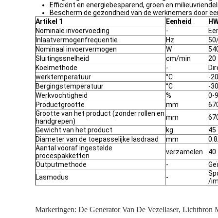
Efficiënt en energiebesparend, groen en milieuvriendeli
Bescherm de gezondheid van de werknemers door een 
Artikel 1
Eenheid
HW
Nominale invoervoeding
-
Ee
Inlaatvermogenfrequentie
Hz
50
Nominaal invoervermogen
W
54
Sluitingssnelheid
cm/min
20 
Koelmethode
-
Dir
werktemperatuur
°C
-20
Bergingstemperatuur
°C
-30
Werkvochtigheid
%
0-
Productgrootte
mm
67
Grootte van het product (zonder rollen en
mm
67
handgrepen)
Gewicht van het product
kg
45
Diameter van de toepasselijke lasdraad
mm
0.8
Aantal vooraf ingestelde
verzamelen
40
procespakketten
Outputmethode
-
Ge
Sp
Lasmodus
-
/i
Markeringen:
De Generator Van De Vezellaser
,
Lichtbron 