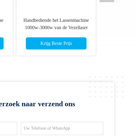
ne
Handbediende het Lassenmachine
1000w-3000w van de Vezellaser
hine
met Autodraadvoeder
Krijg Beste Prijs
erzoek naar verzend ons