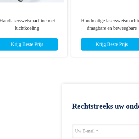
Handlasersweismachine met
Handmatige lasersweismachi
luchtkoeling
draagbare en beweegbare
zellasersweismachine voor het
luchtkoelende lasersoldeermac
lassen van aluminiumplaten
metalen lasersweismachine
Krijg Beste Prijs
Krijg Beste Prijs
Rechtstreeks uw ond