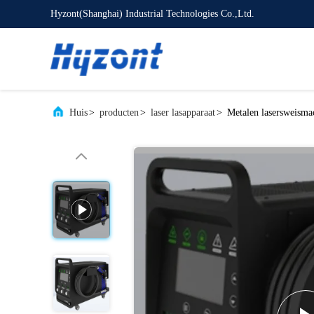
Hyzont(Shanghai) Industrial Technologies Co.,Ltd.
Huis
>
producten
>
laser lasapparaat
>
Metalen lasersweismac