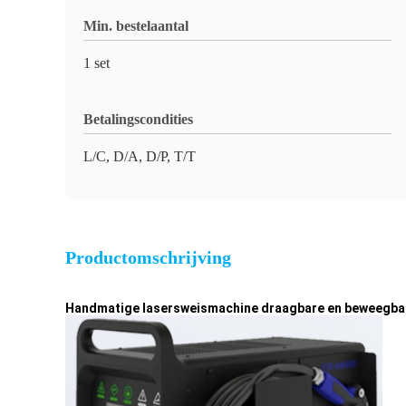
Min. bestelaantal
1 set
Betalingscondities
L/C, D/A, D/P, T/T
Productomschrijving
Handmatige lasersweismachine draagbare en beweegbar