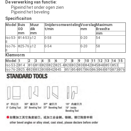
De verwerking van functie:
Pijpeind het onder ogen zien
Pijpeind het beveling
Specificaiton
Model
Buis
Muur
Snijdersomwenteling
Voerslag
Maximum
OD
dik
t/min
mm
Breedte
mm
mm
mm
Isc-53-
Φ14-53
≤12
0-58
0-20
54
II
Isc-76-
Φ25-76
≤12
0-54
0-20
58
II
Klemvorm
Model
1
2
3
4
5
6
7
8
9
10
11
12
13
14
15
Isc-53-2
Φ14
Φ16
Φ18
Φ20
Φ22
Φ25.4
Φ28
Φ32
Φ38
Φ42
Φ45
Φ48
Φ51
Φ53
Isc-76-2
Φ25.4
Φ28
Φ32
Φ38
Φ42
Φ45
Φ51
Φ54
Φ57
Φ60
Φ63
Φ68
Φ70
Φ73
Φ76