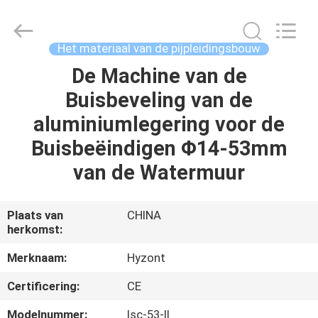
Hyzont(Shanghai)
Industrial
Technologies
Co.,Ltd..
All
Het materiaal van de pijpleidingsbouw
Rights
Reserved.
De Machine van de
HUIS
Buisbeveling van de
PRODUCTEN
aluminiumlegering voor de
Buisbeëindigen Φ14-53mm
VIDEO'S
van de Watermuur
ONGEVEER
Plaats van
CHINA
herkomst:
ONS
Merknaam:
Hyzont
FABRIEKSREIS
Certificering:
CE
Modelnummer:
Isc-53-II