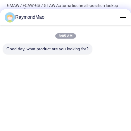
GMAW / FCAW-GS / GTAW Automatische all-position laskop
met voedingsbron
RaymondMao
Automatische lasmachine voor alle posities met
laserkalibratie en tracking draagbare lastractor
8:05 AM
Automatisch Dubbel het Lassenvervoer van de Lassentoorts
voor Vierkante Bar Productie
Good day, what product are you looking for?
populaire categorieën
Alle
Scherpe 
Orbitale 
Lassenmachine
Lassenmachine
De Machine Van Het 
Buis Aan Tubesheet-
Pijplassen
Lassenmachine
Circulaire Naad 
Booglassenmachine
Lassen Machine
CNC-