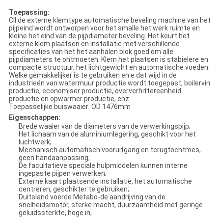
Toepassing:
CII de externe klemtype automatische beveling machine van het
pijpeind wordt ontworpen voor het smalle het werk ruimte en
kleine het eind van de pijpdiameter beveling. Het keurt het
externe klem plaatsen en installatie met verschillende
specificaties van het het aanhalen blok goed om alle
pijpdiameters te ontmoeten. Klem het plaatsen is stabielere en
compacte structuur, het lichtgewicht en automatische voeden.
Welke gemakkelijker is te gebruiken en e dat wijd in de
industrieën van watermuur productie wordt toegepast, boilervin
productie, economiser productie, oververhittereenheid
productie en opwarmer productie, enz.
Toepasselijke buiswaaier: OD 1476mm
Eigenschappen:
Brede waaier van de diameters van de verwerkingspijp;
Het lichaam van de aluminiumlegering, geschikt voor het
luchtwerk;
Mechanisch automatisch vooruitgang en terugtochtmes,
geen handaanpassing;
De facultatieve speciale hulpmiddelen kunnen interne
ingepaste pijpen verwerken;
Externe kaart plaatsende installatie, het automatische
centreren, geschikter te gebruiken;
Duitsland voerde Metabo-de aandrijving van de
snelheidsmotor, sterke macht, duurzaamheid met geringe
geluidssterkte, hoge in;