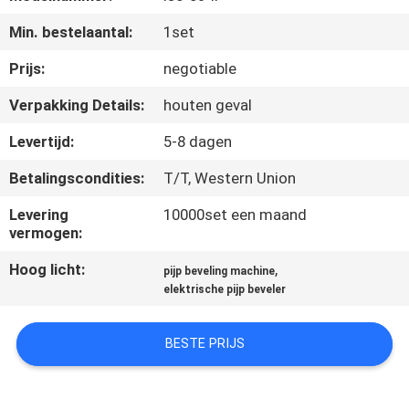
KWALITEITSCONTROLE
Min. bestelaantal:
1set
VERZOEK
Prijs:
negotiable
OM EEN
Verpakking Details:
houten geval
CITAAT
Levertijd:
5-8 dagen
Betalingscondities:
T/T, Western Union
SITEMAP
Levering
10000set een maand
vermogen:
PRIVACYBELEID
Hoog licht:
,
pijp beveling machine
elektrische pijp beveler
BESTE PRIJS