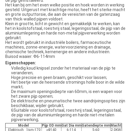
de pijp geïnstalleerd.
Het kan bij om het even welke positie en hoek worden in werking
gesteld. Uitgerust met krachtige motor, heeft het sterke macht
en grote outputtorsie, die aan de vereisten van de gatenzaag
van thick-walled pijpen voldoet.
Klein in grootte, licht in gewicht en gemakkelijk te werken, kan
het in koolstofstaal, roestvrij staal, legeringsstaal, de pijp van de
aluminiumlegering en harde non-metal pijpverwerking worden
gebruikt.
Het wordt gebruikt in industriële boilers, farmaceutische
machines, zonne-energie, watervoorziening en drainage,
chemische techniek, kernenergie en andere industrieën.
Buisod
waaier: Ф6-114mm
Eigenschappen:
Volledig koud knipsel zonder het materiaal van de pijp te
veranderen;
Hoge precisie en geen braam, geschikt voor lassen;
Het beetje van de heersende stromings holle boor in de wilde
markt;
De maximum openingsdiepte van 60mm, is een wapen voor
het zware pijp openen;
De elektrische en pneumatische twee aandrijvingsopties zijn
beschikbaar, wijder gebruikt;
6Suitable voor koolstofstaal, roestvrij staal, legeringsstaal,
de pijp van de aluminiumlegering en harde niet-metalen
pijpverwerking;
Model
Pijp OD mm
Gat Dia mm
Gatendiepte mm
Macht
Elektrisch
Ism-170
≥Φ140
6-114
5-60
2.0KW