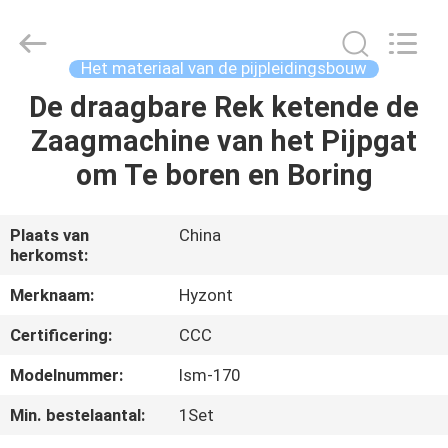
Hyzont(Shanghai)
Industrial
Technologies
Co.,Ltd..
All
Het materiaal van de pijpleidingsbouw
Rights
Reserved.
De draagbare Rek ketende de
HUIS
Zaagmachine van het Pijpgat
PRODUCTEN
om Te boren en Boring
VIDEO'S
Plaats van
China
herkomst:
ONGEVEER
Merknaam:
Hyzont
ONS
Certificering:
CCC
Modelnummer:
Ism-170
FABRIEKSREIS
Min. bestelaantal:
1Set