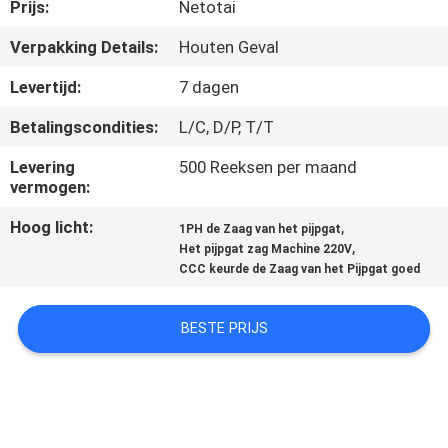
KWALITEITSCONTROLE
Prijs:
Netotai
Verpakking Details:
Houten Geval
VERZOEK
Levertijd:
7 dagen
OM EEN
Betalingscondities:
L/C, D/P, T/T
CITAAT
Levering
500 Reeksen per maand
vermogen:
SITEMAP
Hoog licht:
,
1PH de Zaag van het pijpgat
,
Het pijpgat zag Machine 220V
PRIVACYBELEID
CCC keurde de Zaag van het Pijpgat goed
BESTE PRIJS