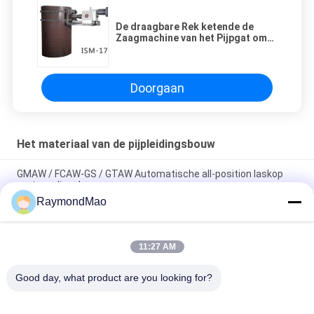
De draagbare Rek ketende de
Zaagmachine van het Pijpgat om
Te boren en Boring
Doorgaan
Het materiaal van de pijpleidingsbouw
GMAW / FCAW-GS / GTAW Automatische all-position laskop
met voedingsbron
RaymondMao
Automatische lasmachine voor alle posities met
laserkalibratie en tracking draagbare lastractor
11:27 AM
Automatisch Dubbel het Lassenvervoer van de Lassentoorts
voor Vierkante Bar Productie
Good day, what product are you looking for?
populaire categorieën
Alle