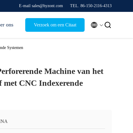
E-mail sales@hyzont.com
TEL. 86-150-2116-4313


er ons
Verzoek om een Citaat
ende Systemen
Perforerende Machine van het
ef met CNC Indexerende
INA