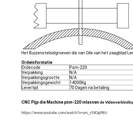
Het Buizenstelselgroeven die van Oile van het zaagblad L
Ordeinformatie
Orde
code
Psm-220
Verpakking
N/A
Verpakkingsgrootte
N/A
Verpakkingsgewicht
14000Kg
Levertijd
70 Dagen na betaling
CNC Pijp die Machine psm-220 inlassen
de Videoverbindin
https://www.youtube.com/watch?v=sm_vTdOgPBU