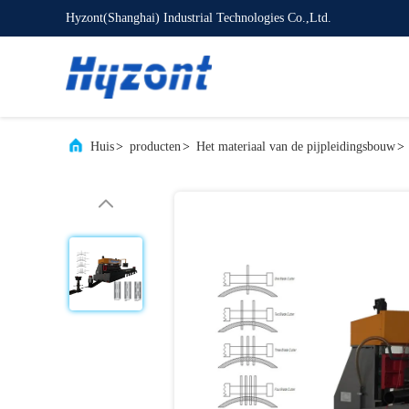
Hyzont(Shanghai) Industrial Technologies Co.,Ltd.
Huis
>
producten
>
Het materiaal van de pijpleidingsbouw
>