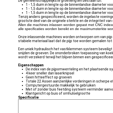
De gemeenschappelijkste groeflengten bestaan uit:
1 - 1,5 duim in lengte op de binnenlandse diameter vo
1 - 1,5 duim in lengte op de binnenlandse diameter vo
1 - 1,5 duim in lengte op de binnenlandse diameter vo
Tenzij anders gespecificeerd, worden de ingelaste voering
grootste deel van de originele sterkte en de integriteit van
Allen die machines inlassen worden gepast met CNC indexer
alle specificaties worden bereikt en de maximumsterkte wor
Onze inlassende machines worden ontworpen om van pijp tot
stabiele materiaal laat dat de pijp toe worden gemalen to
Een uniek hydraulisch het vastklemmen systeem beveiligt 
snijden de groeven. De ononderbroken toepassing van koel
wordt verzekerd terwijl het blijven binnen een gespecificee
Eigenschappen
De index van de pijpomwenteling en het plaatsende s
4 keer sneller dan laserknipsel
Geen hitteeffect op groeven
Totale 22 Assen aanzienlijke vorderingen in scherpe ef
Computergestuurde makkelijk te gebruiken
Met of zonder buis feetding systeem verminder aanva
Klantgericht op buis of omhulselgrootte
Specificatie