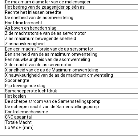
De maximum diameter van de malensnijder
Het bedrag van de zaagsnijder op één as
Rechte het Inlassen breedte
De snelheid van de asomwenteling
Hoofdmotormacht
As boven en beneden slag
Z de machtstorsie van de as servomotor
Z as maximum bewegende snelheid
Z asnauwkeurigheid
Een een macht/Torsie van de as servomotor
Een snelheid van de as maximum omwenteling
Een nauwkeurigheid van de asomwenteling
X de macht van de as servomotor
X snelheid van de as de Maximum omwenteling
X nauwkeurigheid van de as de maximum omwenteling
Spoorlengte
Pijp bewegende slag
Samengeperste luchtdruk
Het koelen
De scherpe stroom van de Samenstellingspomp
De scherpe macht van de Samenstellingspomp
Controlemechanisme
CNC asaantal
Totale Macht
L x W x H (mm)