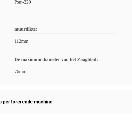
Psm-220
muurdikte:
112mm
De maximum diameter van het Zaagblad:
76mm
jp perforerende machine