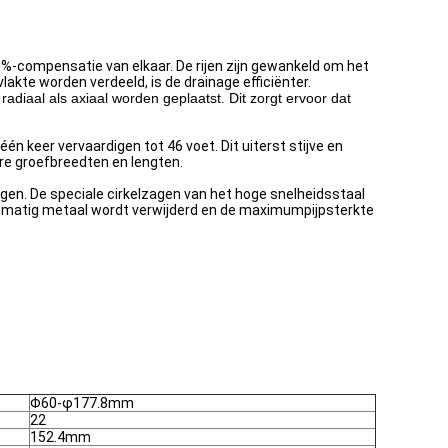
0%-compensatie van elkaar. De rijen zijn gewankeld om het
lakte worden verdeeld, is de drainage efficiënter.
iaal als axiaal worden geplaatst. Dit zorgt ervoor dat
 keer vervaardigen tot 46 voet. Dit uiterst stijve en
re groefbreedten en lengten.
gen. De speciale cirkelzagen van het hoge snelheidsstaal
venmatig metaal wordt verwijderd en de maximumpijpsterkte
Φ60-φ177.8mm
22
152.4mm