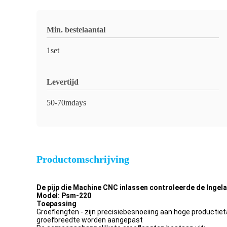
Min. bestelaantal
1set
Levertijd
50-70mdays
Productomschrijving
De pijp die Machine CNC inlassen controleerde de Inge
Model: Psm-220
Toepassing
Groeflengten - zijn precisiebesnoeiing aan hoge productiet
groefbreedte worden aangepast