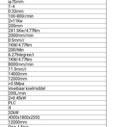
φ75mm
1-4
0.33mm
100-800r/min
2×11Kw
200mm
2X1.5Kw/4.77Nm
2000mm/min
0.5mm/r
1KW/4.77Nm
20R/Min
6.279degree/r
1KW/4.77Nm
8000mm/min
11.3mm/r
14000mm
12000mm
>
0.5Mpa
vloeibaar koelmiddel
200L/min
2×0.45kW
PLC
4
32kW
4300x1800x2550
12000mm