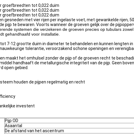
or groefbreedten tot 0,022 duim
or groefbreedten tot 0,022 duim
or groefbreedten tot 0,022 duim
en gesneden met vier rijen per ingelaste voet, met gewankelde rijen, 5
 de pijp te bewaren. Voorts wanneer de groeven gelijk over de pijpopperv
ende systemen die verzekeren de groeven precies op tubulars zowel rad
dt gehandhaafd voor installatie.
 7-12 grootte duim in diameter te behandelen en kunnen lengten in één
t nauwkeurige tolerantie, veroorzakend schone openingen en verenigba
en maakt het omhulsel zonder de pijp of de groeven recht te beschadi
middel handhaaft de metallurgische integriteit van de pijp. Geen bo
rd open gebied.
ysteem houden de pijpen regelmatig en recht
ficiency
nkelijke investent
Pijp OD
Asaantal
De afstand van het ascentrum