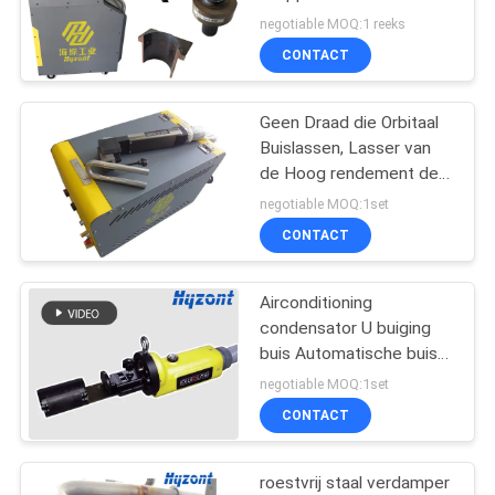
gelijkstroomvoorziening
negotiable MOQ:1 reeks
voor tubsweisingen
CONTACT
Geen Draad die Orbitaal
Buislassen, Lasser van
de Hoog rendement de
Automatische Buis
negotiable MOQ:1set
voeden
CONTACT
Airconditioning
condensator U buiging
buis Automatische buis
Lasmachine buis grootte
negotiable MOQ:1set
op maat
CONTACT
roestvrij staal verdamper