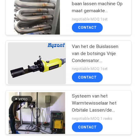
baan lassen machine Op
maat gemaakte
automatische baan
negotiable MOQ:1set
lassen machine
CONTACT
Van het de Buislassen
van de botsings Vrije
Condensator
Automatische de
negotiable MOQ:1set
Machine200a TIG
CONTACT
Krachtbron
Systeem van het
Warmtewisselaar het
Orbitale Lassen/de
Gelijke Machine van het
negotiable MOQ:1 reeks
Buis Autolassen
CONTACT