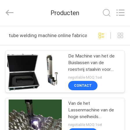
Hyzont(Shanghai)
Industrial
Technologies
Producten
Co.,Ltd..
All
Rights
Reserved.
HUIS
tube welding machine online fabricage
PRODUCTEN
De Machine van het de
Buislassen van de
VIDEO'S
roestvrij staalvin voor
Condensator en
negotiable MOQ:1set
Ijskastlassen
ONGEVEER
CONTACT
ONS
Van de het
Lassenmachine van de
FABRIEKSREIS
hoge snelheids
Automatische Buis
negotiable MOQ:1set