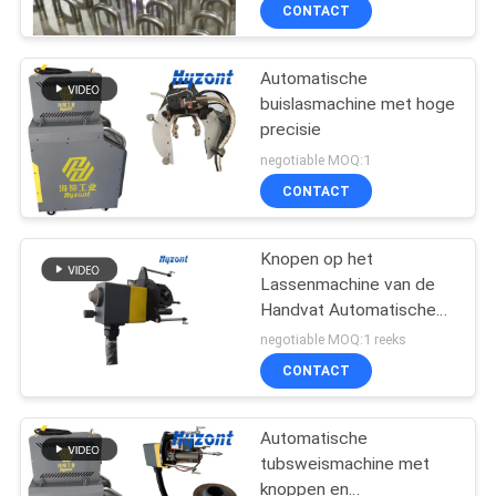
Goede het Contact
KWALITEITSCONTROLE
CONTACT
Smalle Ruimtepijp
VERZOEK
Automatische
buislasmachine met hoge
OM EEN
precisie
CITAAT
negotiable MOQ:1
CONTACT
SITEMAP
Knopen op het
Lassenmachine van de
PRIVACYBELEID
Handvat Automatische
Buis met het
negotiable MOQ:1 reeks
LassenKrachtbron van
CONTACT
GTAW gelijkstroom
Automatische
tubsweismachine met
knoppen en