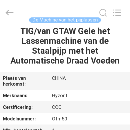
Hyzont(Shanghai)
Industrial
Technologies
Co.,Ltd..
All
De Machine van het pijplassen
Rights
Reserved.
TIG/van GTAW Gele het
HUIS
Lassenmachine van de
PRODUCTEN
Staalpijp met het
Automatische Draad Voeden
VIDEO'S
Plaats van
CHINA
herkomst:
ONGEVEER
ONS
Merknaam:
Hyzont
Certificering:
CCC
FABRIEKSREIS
Modelnummer:
Oth-50