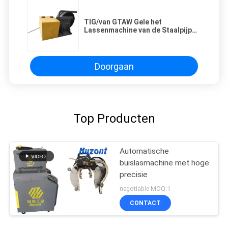
TIG/van GTAW Gele het
Lassenmachine van de Staalpijp
met het Automatische Draad
Voeden
Doorgaan
Top Producten
Automatische
buislasmachine met hoge
precisie
negotiable MOQ:1
CONTACT