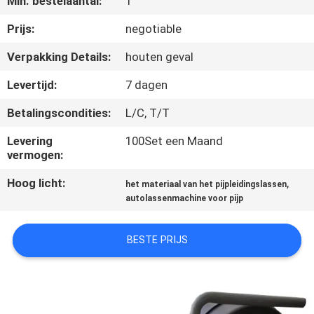
Min. bestelaantal:
1
KWALITEITSCONTROLE
Prijs:
negotiable
VERZOEK
Verpakking Details:
houten geval
OM EEN
Levertijd:
7 dagen
CITAAT
Betalingscondities:
L/C, T/T
SITEMAP
Levering
100Set een Maand
vermogen:
Hoog licht:
,
PRIVACYBELEID
het materiaal van het pijpleidingslassen
autolassenmachine voor pijp
BESTE PRIJS