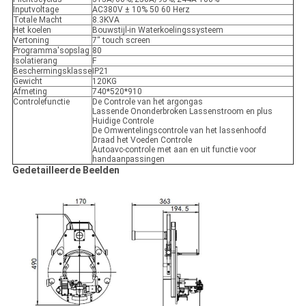
Inputvoltage
AC380V ± 10% 50 60 Herz
Totale Macht
8.3KVA
Het koelen
Bouwstijl-in Waterkoelingssysteem
Vertoning
7“ touch screen
Programma'sopslag
80
Isolatierang
F
Beschermingsklasse
IP21
Gewicht
120KG
Afmeting
740*520*910
Controlefunctie
De Controle van het argongas
Lassende Ononderbroken Lassenstroom en plus
Huidige Controle
De Omwentelingscontrole van het lassenhoofd
Draad het Voeden Controle
Autoavc-controle met aan en uit functie voor
handaanpassingen
Gedetailleerde Beelden