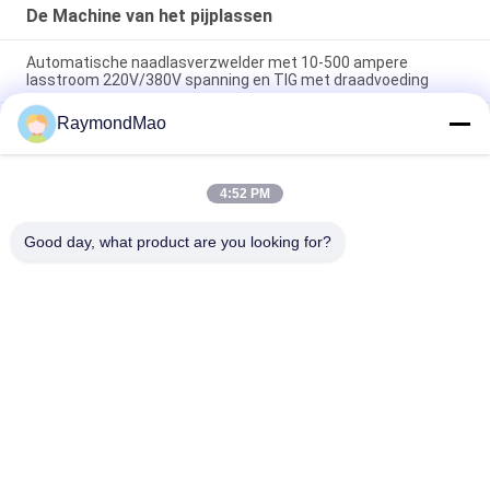
De Machine van het pijplassen
Automatische naadlasverzwelder met 10-500 ampere
lasstroom 220V/380V spanning en TIG met draadvoeding
RaymondMao
Automatische naadlasser pijplasmachine met 220V/380V
spanning en 10-500Amp lasstroom voor TIG met
draadaanvoer
4:52 PM
Pijplasmachine met TIG met draadaanvoer 10-500Amp
lasstroom en DC-motor voor zware buisfabricage
Good day, what product are you looking for?
populaire categorieën
Alle
Scherpe 
Orbitale 
Lassenmachine
Lassenmachine
De Machine Van Het 
Buis Aan Tubesheet-
Pijplassen
Lassenmachine
Circulaire Naad 
Booglassenmachine