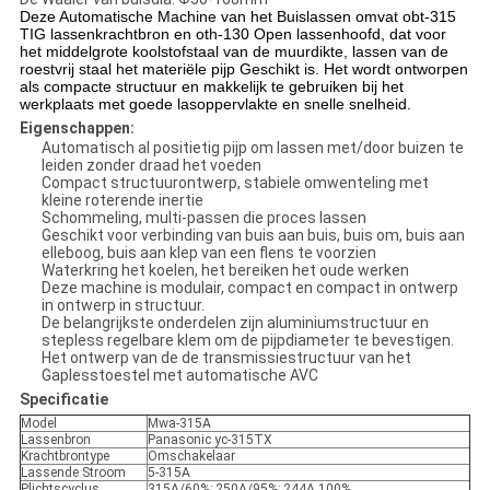
Deze Automatische Machine van het Buislassen omvat obt-315
TIG lassenkrachtbron en oth-130 Open lassenhoofd, dat voor
het middelgrote koolstofstaal van de muurdikte, lassen van de
roestvrij staal het materiële pijp Geschikt is. Het wordt ontworpen
als compacte structuur en makkelijk te gebruiken bij het
werkplaats met goede lasoppervlakte en snelle snelheid.
Eigenschappen:
Automatisch al positietig pijp om lassen met/door buizen te
leiden zonder draad het voeden
Compact structuurontwerp, stabiele omwenteling met
kleine roterende inertie
Schommeling, multi-passen die proces lassen
Geschikt voor verbinding van buis aan buis, buis om, buis aan
elleboog, buis aan klep van een flens te voorzien
Waterkring het koelen, het bereiken het oude werken
Deze machine is modulair, compact en compact in ontwerp
in ontwerp in structuur.
De belangrijkste onderdelen zijn aluminiumstructuur en
stepless regelbare klem om de pijpdiameter te bevestigen.
Het ontwerp van de de transmissiestructuur van het
Gaplesstoestel met automatische AVC
Specificatie
Model
Mwa-315A
Lassenbron
Panasonic yc-315TX
Krachtbrontype
Omschakelaar
Lassende Stroom
5-315A
Plichtscyclus
315A/60%; 250A/95%; 244A 100%