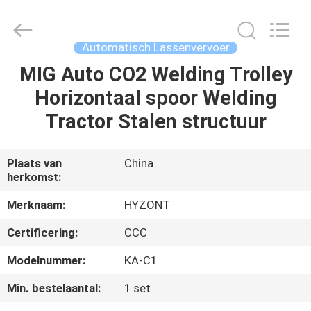
Hyzont(Shanghai)
Industrial
Technologies
Co.,Ltd..
All
Automatisch Lassenvervoer
Rights
Reserved.
MIG Auto CO2 Welding Trolley
HUIS
Horizontaal spoor Welding
PRODUCTEN
Tractor Stalen structuur
VIDEO'S
Plaats van
China
herkomst:
ONGEVEER
Merknaam:
HYZONT
ONS
Certificering:
CCC
Modelnummer:
KA-C1
FABRIEKSREIS
Min. bestelaantal:
1 set