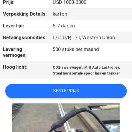
KWALITEITSCONTROLE
Prijs:
USD 1000-3000
Verpakking Details:
karton
VERZOEK
Levertijd:
5-7 dagen
OM EEN
Betalingscondities:
L/C, D/P, T/T, Western Union
CITAAT
Levering
500 stuks per maand
vermogen:
SITEMAP
Hoog licht:
,
,
CO2-sweiswagen
MIG Auto Lastrolley
Staal horizontale spoor lassen trekker
PRIVACYBELEID
BESTE PRIJS