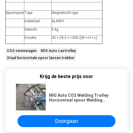
Spoorspoor
Type
Magnetisch type
materiaal
AL6N01
Gewicht
6 kg
Grootte
42 × 29,3 × 1500 ((W × H × L)
CO2-sweiswagen
MIG Auto Lastrolley
Staal horizontale spoor lassen trekker
Krijg de beste prijs voor
MIG Auto CO2 Welding Trolley
Horizontaal spoor Welding
Tractor Stalen structuur
Doorgaan