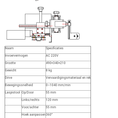
Naam
Specificaties
Invoervermogen
AC 220V
Grootte
490×340×210
Gewicht
8 kg
Dirve
Vervaardigingsmateriaal en rek
Bewegingssnelheid
0~1040 mm/min
Laspistool
Op/Door
55 mm
Links/rechts
120 mm
Voor/achter
55 mm
Hoek aanpassen
360°