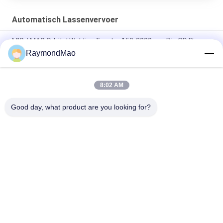
Automatisch Lassenvervoer
MIG / MAG Orbital Welding Tractor 150-3000mm Big OD Pipe
Auto Welding
RaymondMao
U-vormige dubbele laspistool MIG / MAG Automatische
versterkende rib-lastrekker
8:02 AM
Automatische fillet lassen trolley MIG / MAG Las trekker fakkel
Good day, what product are you looking for?
populaire categorieën
Alle
Scherpe 
Orbitale 
Lassenmachine
Lassenmachine
De Machine Van Het 
Buis Aan Tubesheet-
Pijplassen
Lassenmachine
Circulaire Naad 
Booglassenmachine