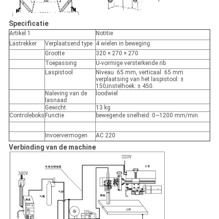
Specificatie
Artikel 1
Notitie
Lastrekker
Verplaatsend type
4 wielen in beweging
Grootte
320 × 270 × 270
Toepassing
U-vormige versterkende rib
Laspistool
Niveau :65 mm, verticaal :65 mm
verplaatsing van het laspistool: ±
150;instelhoek: ± 450.
Naleving van de
loodwiel
lasnaad
Gewicht
13 kg
Controleboks
Functie
bewegende snelheid: 0~1200 mm/min.
Invoervermogen
AC 220
Verbinding van de machine