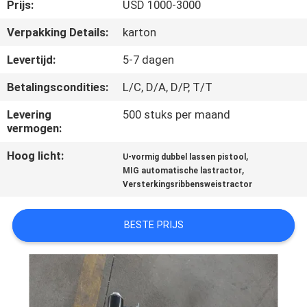
KWALITEITSCONTROLE
Prijs:
USD 1000-3000
Verpakking Details:
karton
VERZOEK
Levertijd:
5-7 dagen
OM EEN
Betalingscondities:
L/C, D/A, D/P, T/T
CITAAT
Levering
500 stuks per maand
vermogen:
SITEMAP
Hoog licht:
,
U-vormig dubbel lassen pistool
,
MIG automatische lastractor
PRIVACYBELEID
Versterkingsribbensweistractor
BESTE PRIJS