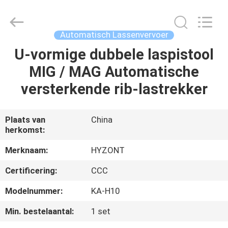
Hyzont(Shanghai)
Industrial
Technologies
Co.,Ltd..
All
Automatisch Lassenvervoer
Rights
Reserved.
U-vormige dubbele laspistool
HUIS
MIG / MAG Automatische
PRODUCTEN
versterkende rib-lastrekker
VIDEO'S
Plaats van
China
herkomst:
ONGEVEER
Merknaam:
HYZONT
ONS
Certificering:
CCC
Modelnummer:
KA-H10
FABRIEKSREIS
Min. bestelaantal:
1 set