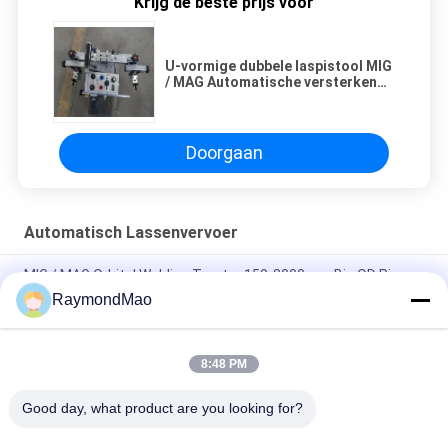
Krijg de beste prijs voor
U-vormige dubbele laspistool MIG
/ MAG Automatische versterkende
rib-lastrekker
Doorgaan
Automatisch Lassenvervoer
MIG / MAG Orbital Welding Tractor 150-3000mm Big OD Pipe
Auto Welding
RaymondMao
MIG Auto CO2 Welding Trolley Horizontaal spoor Welding
Tractor Stalen structuur
8:48 PM
Automatische fillet lassen trolley MIG / MAG Las trekker fakkel
Good day, what product are you looking for?
populaire categorieën
Alle