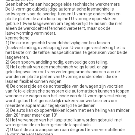
Geen behoefte aan hoogopgeleide technische werknemers
De U-vormige dubbelzijdige automatische lasmachine is
ontworpen voor de overlap tussen U-vormige onderdelen en
platte platen.de auto loopt op het U-vormige oppervlak en
gebruikt twee lasgeweren om tegelijkertijd te lassen, die niet
alleen de werkdoeltreffendheid verbetert, maar ook de
lasvervorming vermindert.
kenmerkend
1) De auto is geschikt voor dubbelzijdig continu lassen
(hoekverbinding, overlapping) van U-vormige versterking.het is
het beste om dezelfde lasspecificaties te gebruiken voor beide
lasgeweren.
2) Geen spoorwandeling nodig, eenvoudige opstelling.
3) Het gebruik van een mechanisch volgstelsel: er zijn
geleidingswielen met veerverlengingsmechanismen aan de
wanden en platte platen van U-vormige onderdelen, die de
lassen flexibel kunnen volgen.
4) De onderzijde en de achterzijde van de wagen zijn voorzien
van foto-elektrische sensoren die automatisch kunnen stoppen
wanneer de wagen aan het einde van de U-vormige versterking
wordt gelast.het gemakkelijk maken voor werknemers om
meerdere apparatuur tegelijkertijd te bedienen.
5) De auto kan op oppervlakken lopen met een helling van minder
dan 20° maar meer dan 10°.
6) Het vervangen van het laspistool kan worden gebruikt met
watergekoelde en luchtgekoelde laspistools.
7) U kunt de auto aanpassen aan de grootte van verschillende
U-vormige versterkingen.