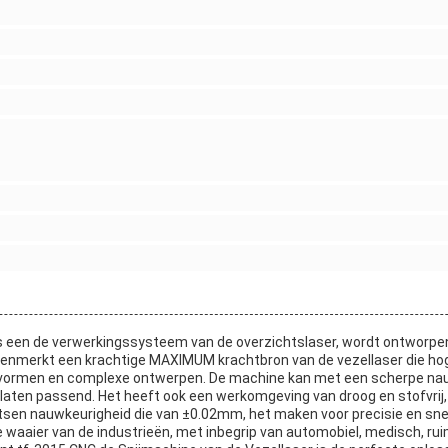
is een de verwerkingssysteem van de overzichtslaser, wordt ontworp
 kenmerkt een krachtige MAXIMUM krachtbron van de vezellaser die hog
de vormen en complexe ontwerpen. De machine kan met een scherpe nau
platen passend. Het heeft ook een werkomgeving van droog en stofvri
atsen nauwkeurigheid die van ±0.02mm, het maken voor precisie en sne
 waaier van de industrieën, met inbegrip van automobiel, medisch, ruim