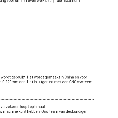
sing voor om het even welk bedrijf die maximum
n wordt gebruikt. Het wordt gemaakt in China en voor
an 0.220mm aan. Het is uitgerust met een CNC systeem
verzekeren loopt optimaal.
uw machine kunt hebben. Ons team van deskundigen
.