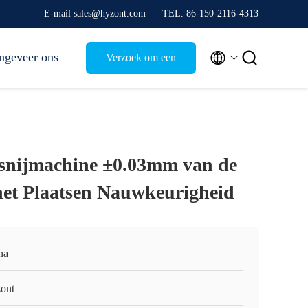
E-mail sales@hyzont.com
TEL. 86-150-2116-4313


ngeveer ons
Verzoek om een
Citaat
snijmachine ±0.03mm van de
het Plaatsen Nauwkeurigheid
na
ont