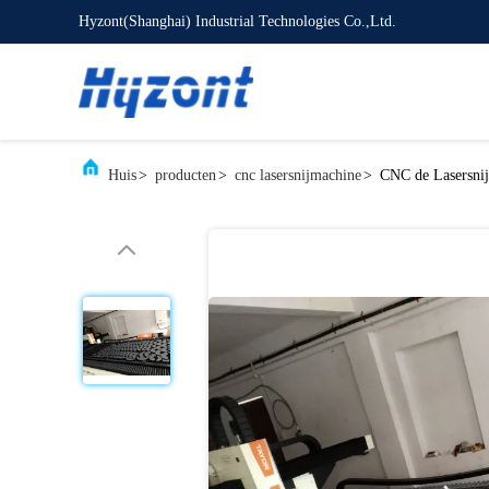
Hyzont(Shanghai) Industrial Technologies Co.,Ltd.
Huis
>
producten
>
cnc lasersnijmachine
>
CNC de Lasersni