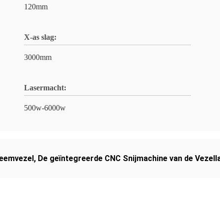
120mm
X-as slag:
3000mm
Lasermacht:
500w-6000w
teemvezel
,
De geïntegreerde CNC Snijmachine van de Vezell