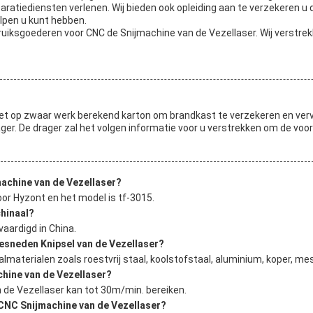
aratiediensten verlenen. Wij bieden ook opleiding aan te verzekeren u 
elpen u kunt hebben.
ruiksgoederen voor CNC de Snijmachine van de Vezellaser. Wij verstr
 op zwaar werk berekend karton om brandkast te verzekeren en vervoer
er. De drager zal het volgen informatie voor u verstrekken om de vo
machine van de Vezellaser?
or Hyzont en het model is tf-3015.
chinaal?
aardigd in China.
esneden Knipsel van de Vezellaser?
materialen zoals roestvrij staal, koolstofstaal, aluminium, koper, m
chine van de Vezellaser?
 de Vezellaser kan tot 30m/min. bereiken.
 CNC Snijmachine van de Vezellaser?