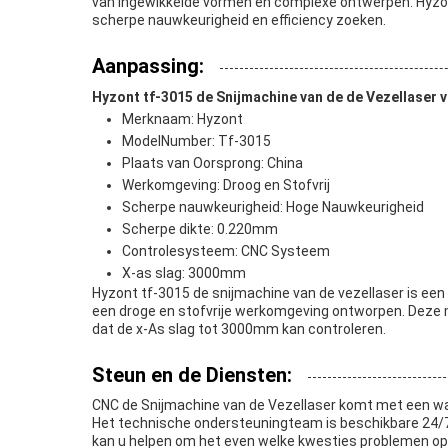
van ingewikkelde vormen en complexe ontwerpen. Hyzont
scherpe nauwkeurigheid en efficiency zoeken.
Aanpassing:
Hyzont tf-3015 de Snijmachine van de de Vezellaser
Merknaam: Hyzont
ModelNumber: Tf-3015
Plaats van Oorsprong: China
Werkomgeving: Droog en Stofvrij
Scherpe nauwkeurigheid: Hoge Nauwkeurigheid
Scherpe dikte: 0.220mm
Controlesysteem: CNC Systeem
X-as slag: 3000mm
Hyzont tf-3015 de snijmachine van de vezellaser is een 
een droge en stofvrije werkomgeving ontworpen. Deze 
dat de x-As slag tot 3000mm kan controleren.
Steun en de Diensten:
CNC de Snijmachine van de Vezellaser komt met een wa
Het technische ondersteuningteam is beschikbare 24/
kan u helpen om het even welke kwesties problemen opl