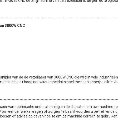
 tf-3015 CNC de Snijmachine van de Vezellaser is de perfecte oplos
 van 3000W CNC
snijder van de de vezellaser van 3000W CNC die wijd in vele industrieë
machine biedt hoog nauwkeurigheidsknipsel met een scherpe dikte v
aier van technische ondersteuning en de diensten om uw machine te 
7 om eender welke vragen of zorgen te beantwoorden u betreffende 
ossen of advies op geven hoe te om de machine correct te gebruiken