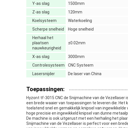
Y-as slag
1500mm
Z-as slag
120mm
Koelsysteem
Waterkoeling
Scherpe snelheid
Hoge snelheid
Herhaal het
plaatsen
±0.02mm
nauwkeurigheid
X-as slag
3000mm
Controlesysteem
CNC Systeem
Lasersnijder
De laser van China
Toepassingen:
Hyzont tf-3015 CNC de Snijmachine van de Vezellaser 
een brede waaier van toepassingen te leveren die. Het
toelatend snel en gemakkelijk knipsel van ingewikkel
hoge precisie en ingewikkeld knipsel van dunne metaal
De machine is ook uitgerust met een herhaling het pla
Snijmachine van de Vezellaser is perfect voor een brede