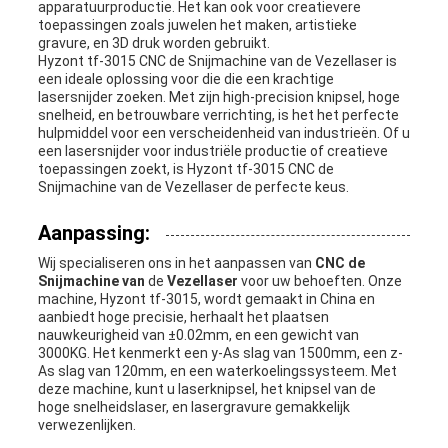
apparatuurproductie. Het kan ook voor creatievere
toepassingen zoals juwelen het maken, artistieke
gravure, en 3D druk worden gebruikt.
Hyzont tf-3015 CNC de Snijmachine van de Vezellaser is
een ideale oplossing voor die die een krachtige
lasersnijder zoeken. Met zijn high-precision knipsel, hoge
snelheid, en betrouwbare verrichting, is het het perfecte
hulpmiddel voor een verscheidenheid van industrieën. Of u
een lasersnijder voor industriële productie of creatieve
toepassingen zoekt, is Hyzont tf-3015 CNC de
Snijmachine van de Vezellaser de perfecte keus.
Aanpassing:
Wij specialiseren ons in het aanpassen van
CNC de
Snijmachine van
de
Vezellaser
voor uw behoeften. Onze
machine, Hyzont tf-3015, wordt gemaakt in China en
aanbiedt hoge precisie, herhaalt het plaatsen
nauwkeurigheid van ±0.02mm, en een gewicht van
3000KG. Het kenmerkt een y-As slag van 1500mm, een z-
As slag van 120mm, en een waterkoelingssysteem. Met
deze machine, kunt u laserknipsel, het knipsel van de
hoge snelheidslaser, en lasergravure gemakkelijk
verwezenlijken.