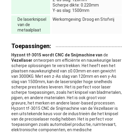
Scherpe dikte: 0.220mm
Y-as slag: 1500mm
De laserknipsel
Werkomgeving: Droog en Stofvrij
van de
metaalplaat
Toepassingen:
Hyzont tf-3015 wordt CNC de Snijmachine van
de
Vezellaser
ontworpen om efficiënte en nauwkeurige laser
scherpe oplossingen te verstrekken. Het heeft een het
plaatsen nauwkeurigheid van ±0.03mm en een gewicht
van 3000KG. Met een z-As slag van 120mm en een y-As
slag van 1500mm, kan de lasersnijder hoge snelheids
scherpe prestaties leveren. Het is perfect voor laser
scherpe toepassingen, zoals het knipsel van bladmetalen,
pijpen, en andere materialen. Het is ook groot voor
gravure, het merken en andere laser-based processen.
Hyzont tf-3015 CNC de Snijmachine van de Vezellaser is
een uitstekende keus voor de industrieën die het knipsel
van de precisielaser nodig hebben. Het is perfect voor
toepassingen zoals automobiel productie, ruimtevaart,
elektronische componenten, en medische