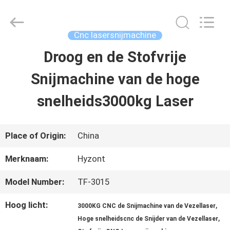
Hyzont(Shanghai)
Industrial
Technologies
Co.,Ltd..
Cnc lasersnijmachine
All
Rights
Droog en de Stofvrije
HUIS
Reserved.
Snijmachine van de hoge
PRODUCTEN
snelheids3000kg Laser
VIDEO'S
Place of Origin:
China
Merknaam:
Hyzont
ONGEVEER
Model Number:
TF-3015
ONS
Hoog licht:
,
3000KG CNC de Snijmachine van de Vezellaser
,
Hoge snelheidscnc de Snijder van de Vezellaser
FABRIEKSREIS