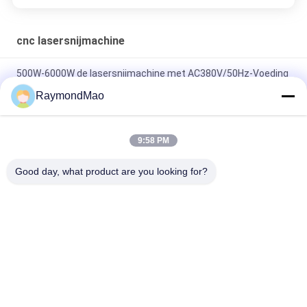
cnc lasersnijmachine
500W-6000W de lasersnijmachine met AC380V/50Hz-Voeding
& ±0.02mm herhalen het Plaatsen Nauwkeurigheid
RaymondMao
Hoge snelheid 500W - 6000W-Lasersnijmachine voor het
Plaatsen ±0.03mm Nauwkeurigheid
9:58 PM
5*10 voeten die de Auto Geruilde Snijder van de de Vezellaser
Good day, what product are you looking for?
van 2Kw CNC snijden
populaire categorieën
Alle
Scherpe 
Orbitale 
Lassenmachine
Lassenmachine