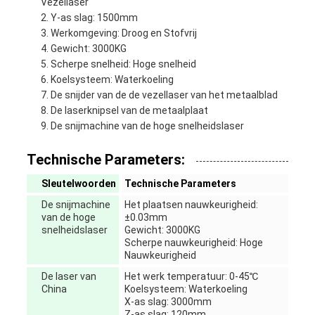
Vezellaser
Y-as slag: 1500mm
Werkomgeving: Droog en Stofvrij
Gewicht: 3000KG
Scherpe snelheid: Hoge snelheid
Koelsysteem: Waterkoeling
De snijder van de de vezellaser van het metaalblad
De laserknipsel van de metaalplaat
De snijmachine van de hoge snelheidslaser
Technische Parameters:
Sleutelwoorden
Technische Parameters
De snijmachine
Het plaatsen nauwkeurigheid:
van de hoge
±0.03mm
snelheidslaser
Gewicht: 3000KG
Scherpe nauwkeurigheid: Hoge
Nauwkeurigheid
De laser van
Het werk temperatuur: 0-45℃
China
Koelsysteem: Waterkoeling
X-as slag: 3000mm
Z-as slag: 120mm