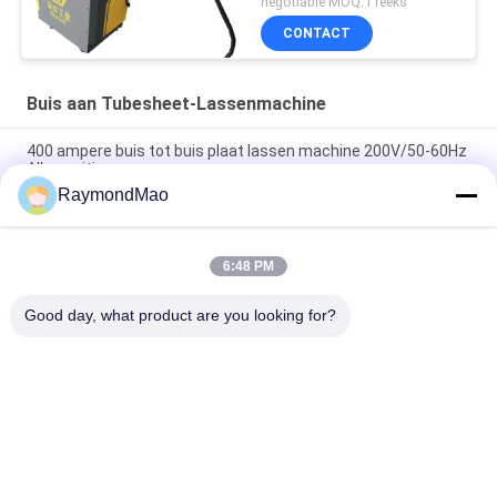
negotiable MOQ:1 reeks
CONTACT
Buis aan Tubesheet-Lassenmachine
400 ampere buis tot buis plaat lassen machine 200V/50-60Hz
Alle positie
RaymondMao
Automatische buis-naar-buis plaat lassen machine 0-360°
Lashoek 6-114mm Lasdiabereik
6:48 PM
Automatische tubsweismachine met knoppen en
gelijkstroomvoorziening voor tubsweisingen
Good day, what product are you looking for?
populaire categorieën
Alle
Scherpe 
Orbitale 
Lassenmachine
Lassenmachine
De Machine Van Het 
Buis Aan Tubesheet-