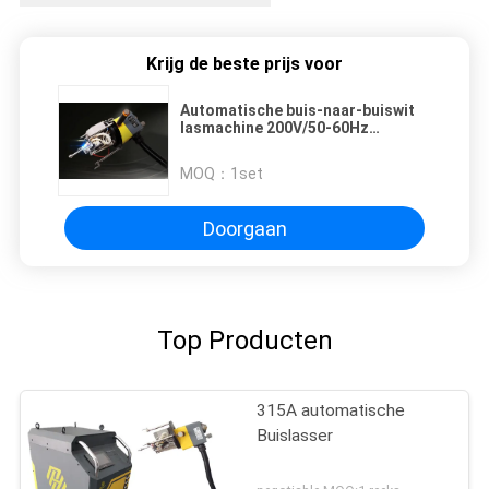
Krijg de beste prijs voor
Automatische buis-naar-buiswit
lasmachine 200V/50-60Hz
Meertalige ondersteuning
(Chinees/Engels/Rusland),
MOQ：
1set
Gewicht 140 kg
Doorgaan
Top Producten
315A automatische
Buislasser