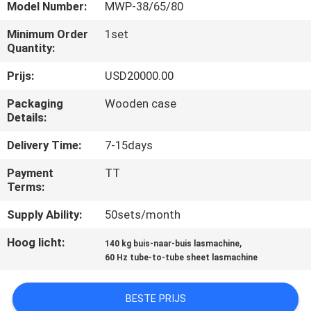
KWALITEITSCONTROLE
Model Number:
MWP-38/65/80
Minimum Order
1set
VERZOEK
Quantity:
OM EEN
Prijs:
USD20000.00
CITAAT
Packaging
Wooden case
Details:
SITEMAP
Delivery Time:
7-15days
Payment
TT
PRIVACYBELEID
Terms:
Supply Ability:
50sets/month
Hoog licht:
,
140 kg buis-naar-buis lasmachine
60 Hz tube-to-tube sheet lasmachine
BESTE PRIJS