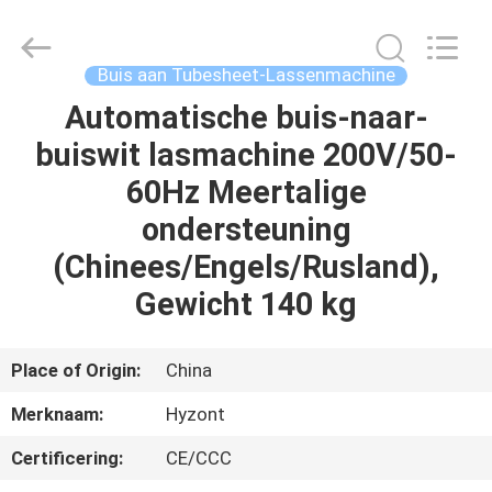
Hyzont(Shanghai)
Industrial
Technologies
Co.,Ltd..
All
Buis aan Tubesheet-Lassenmachine
Rights
Reserved.
Automatische buis-naar-
HUIS
buiswit lasmachine 200V/50-
PRODUCTEN
60Hz Meertalige
ondersteuning
VIDEO'S
(Chinees/Engels/Rusland),
Gewicht 140 kg
ONGEVEER
ONS
Place of Origin:
China
Merknaam:
Hyzont
FABRIEKSREIS
Certificering:
CE/CCC