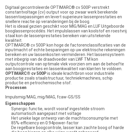
Digitaal gecontroleerde OPTIMARC® cv 500P verstrekt
constantvoltage (cv) output voor op zwaar werk berekende
lassentoepassingen en levert superieure lassenprestaties en
snellere reactie op veranderingen bij de boog.
Het is ideaal gezien geschikt voor MIG/MAG en LUF Uitgeboorde
booglassenprocédés. Het impulslassen van koolstof en roestvrij
staal kon de lassenprestaties bereiken van uitstekende
kwaliteit.
OPTIMARC® cv 500P kon hoge de factorenclassificaties van de
inputmacht of echte besparingen op uw elektrische rekeningen
bereiken en uw lassenkosten verminderen. Het lassensysteem
met inbegrip van de draadvoeder van LWF TM kon
outputcontrole van optimale vlek voorzien om aan de behoefte
aan boogprestaties en lassenkwaliteit van klanten te voldoen.
OPTIMARC® cv 500P
is ideale krachtbron voor industriële
productie zoals staalstructuur, techniekmachines, schip
productie en petrochemische stof.
Processen
Impulsmig/MAG, mig/MAG, fcaw-GS/SS
Eigenschappen
Synergic functie, wordt vooraf ingestelde stroom
automatisch aangepast met voltage
Het unieke lage ontwerp van de machtsconsumptie met
85%-efficiency en 0.94power-factor
De regelbare boogcontrole, lasser kan zachte boog of harde