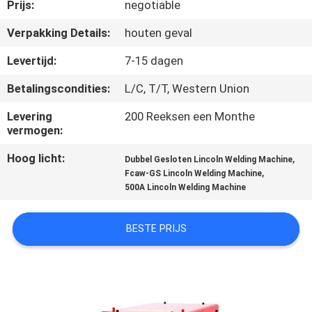
KWALITEITSCONTROLE
Prijs:
negotiable
Verpakking Details:
houten geval
VERZOEK
Levertijd:
7-15 dagen
OM EEN
Betalingscondities:
L/C, T/T, Western Union
CITAAT
Levering
200 Reeksen een Monthe
vermogen:
SITEMAP
Hoog licht:
,
Dubbel Gesloten Lincoln Welding Machine
,
Fcaw-GS Lincoln Welding Machine
PRIVACYBELEID
500A Lincoln Welding Machine
BESTE PRIJS