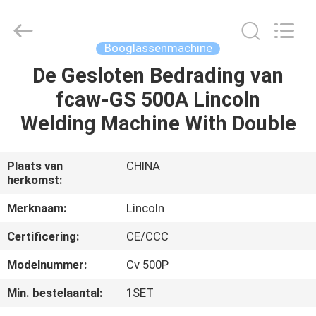
Hyzont(Shanghai)
Industrial
Technologies
Co.,Ltd..
All
Booglassenmachine
Rights
Reserved.
De Gesloten Bedrading van
HUIS
fcaw-GS 500A Lincoln
PRODUCTEN
Welding Machine With Double
VIDEO'S
Plaats van
CHINA
herkomst:
ONGEVEER
Merknaam:
Lincoln
ONS
Certificering:
CE/CCC
Modelnummer:
Cv 500P
FABRIEKSREIS
Min. bestelaantal:
1SET