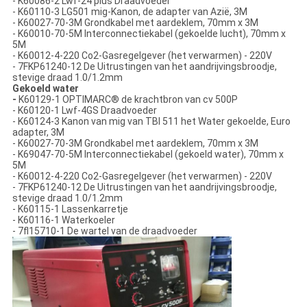
- K60086-2 Lwf-24 plus Draadvoeder
- K60110-3 LG501 mig-Kanon, de adapter van Azië, 3M
- K60027-70-3M Grondkabel met aardeklem, 70mm x 3M
- K60010-70-5M Interconnectiekabel (gekoelde lucht), 70mm x
5M
- K60012-4-220 Co2-Gasregelgever (het verwarmen) - 220V
- 7FKP61240-12 De Uitrustingen van het aandrijvingsbroodje,
stevige draad 1.0/1.2mm
Gekoeld water
-
K60129-1 OPTIMARC® de krachtbron van cv 500P
- K60120-1 Lwf-4GS Draadvoeder
- K60124-3 Kanon van mig van TBI 511 het Water gekoelde, Euro
adapter, 3M
- K60027-70-3M Grondkabel met aardeklem, 70mm x 3M
- K69047-70-5M Interconnectiekabel (gekoeld water), 70mm x
5M
- K60012-4-220 Co2-Gasregelgever (het verwarmen) - 220V
- 7FKP61240-12 De Uitrustingen van het aandrijvingsbroodje,
stevige draad 1.0/1.2mm
- K60115-1 Lassenkarretje
- K60116-1 Waterkoeler
- 7fl15710-1 De wartel van de draadvoeder