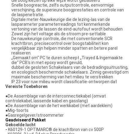
die boog kiezen op elke wijze wordt gebaseerd
Snelle boogreactie, zelfs outputcontrole, eenvormige
verschijning, de superieure boogprestaties en controle van
de laspenetratie.
Digitale meter-Nauwkeurige die de lezing-las van de
lasparameter parameterreadings tot kenmerkende
vertoning van de lassen de eind-autofout wordt behouden
Zowel zijn het voltage als de stroom pre-settable
De nauwkeurige controle, die met conventionele SCR
krachtbron, precisecontrol over boogstabiliteit kon
vergelijkbaar zijn helpen minder spatten en betere parel
realiseren.
„Gemaakt om“ PC te duren scheept „Trayed & Ingemaakte
die“ PCB's in met epoxy wordt gevuld,
dubbel de gesloten Schakelaars van de bedradingsuitrusting,
en ecologisch beschermde schakelaars. Zinnig gevestigd om
maximale bescherming van het milieu te verstrekken
IP 23 voor ruw milieu wordt classificatie-ontworpen dat
Vereiste Toebehoren
●
De Assemblage van de interconnectiekabel (omvat
controlekabel, lassende kabel en gasslang)
●De Assemblage van de het werkkabel (met aardeklem)
●Mig-toorts
●Gasregelgever/stroommeter
Geadviseerd Pakket
Gekoelde lucht
-
K60129-1 OPTIMARC® de krachtbron van cv 500P