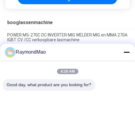
booglassenmachine
POWER MS-270C DC INVERTER MIG WELDER MIG en MMA 270A
IGBT CV /CC verkoopbare lasmachine
RaymondMao
TAYOR POWER MS-200 DC INVERTER MIG /,MMA WELDER
gemaakt in China MIG hand lassen machine 140A 220V lassen
machine
4:16 AM
Elektrische dieselgenerator Lasmachine Dieselmotor
aangedreven pijpleiding Laswerkstation 50Kw
Good day, what product are you looking for?
populaire categorieën
Alle
Scherpe 
Orbitale 
Lassenmachine
Lassenmachine
De Machine Van Het 
Buis Aan Tubesheet-