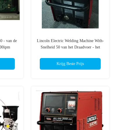
0 - van de
Lincoln Electric Welding Machine With-
700ipm
Snelheid 50 van het Draadvoer - het
Lassenmachine van mig cv500-p van
rming
700ipm
Krijg Beste Prijs