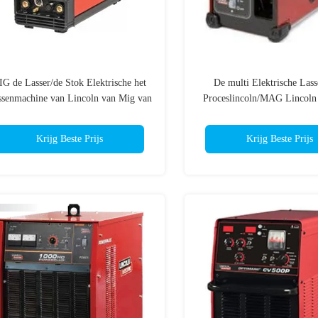
IG de Lasser/de Stok Elektrische het
De multi Elektrische Lass
ssenmachine van Lincoln van Mig van
Proceslincoln/MAG Lincoln 
Lassenlincoln
van Omschakelaarsm
Krijg Beste Prijs
Krijg Beste Prijs