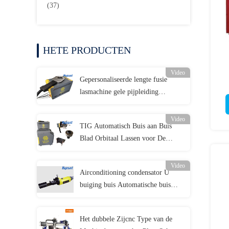
(37)
HETE PRODUCTEN
Video
Gepersonaliseerde lengte fusie
lasmachine gele pijpleiding
lasmachines gaspijpleiding lasser
Video
TIG Automatisch Buis aan Buis
Blad Orbitaal Lassen voor De
Warmtewisselaarbouw
Video
Airconditioning condensator U
buiging buis Automatische buis
Lasmachine buis grootte op maat
Het dubbele Zijcnc Type van de