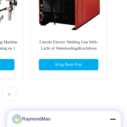
ing Machine
Lincoln Electric Welding Gun With-
ming en 1
Lucht of WaterkoelingsKrachtbron
Krijg Beste Prijs
RaymondMao