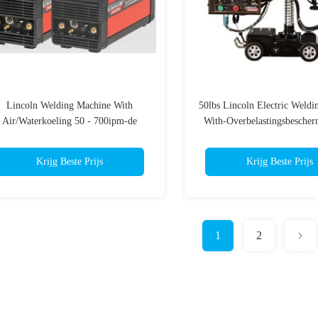
Lincoln Welding Machine With
50lbs Lincoln Electric Weld
Air/Waterkoeling 50 - 700ipm-de
With-Overbelastingsbescher
Snelheid van het Draadvoer
Jaargarantie
Krijg Beste Prijs
Krijg Beste Prijs
1
2