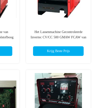
ne van
Het Lassenmachine Gecontroleerde
olstofboog
Invertec CV/CC 500 GMAW FCAW van
en
hoog rendementlincoln
Krijg Beste Prijs