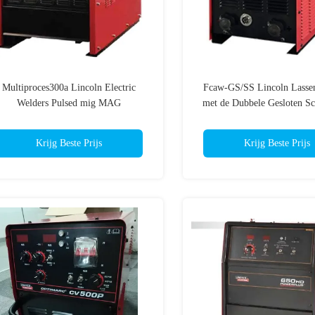
Multiproces300a Lincoln Electric
Fcaw-GS/SS Lincoln Lasse
Welders Pulsed mig MAG
met de Dubbele Gesloten Sc
van de Bedradingsuitru
Krijg Beste Prijs
Krijg Beste Prijs