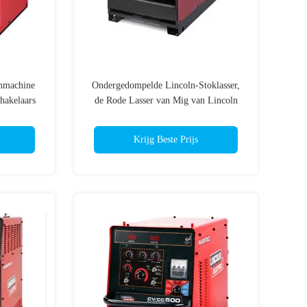
nmachine
Ondergedompelde Lincoln-Stoklasser,
hakelaars
de Rode Lasser van Mig van Lincoln
sting
Elektrische 110v
Krijg Beste Prijs