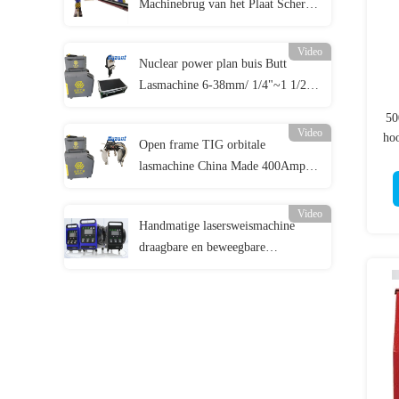
Machinebrug van het Plaat Scherpe
Lassen
Video
Nuclear power plan buis Butt
Lasmachine 6-38mm/ 1/4"~1 1/2"
TIG autogene laskop
50
Video
ho
Open frame TIG orbitale
lasmachine China Made 400Amp
TIG las stroomvoorziening
Video
Handmatige lasersweismachine
draagbare en beweegbare
luchtkoelende lasersoldeermachine
metalen lasersweismachine