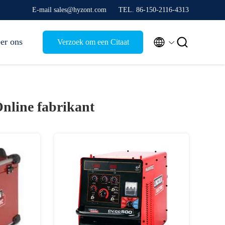
E-mail sales@hyzont.com
TEL. 86-150-2116-4313


er ons
Verzoek om een Citaat
nline fabrikant