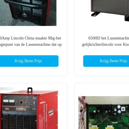
0Amp Lincoln China maakte Mig-het
650HD het Lassenmachi
ogtepunt van de Lassenmachine dat op
gelijkrichterlincoln voor Ko
verkoop CV500P wordt geplaatst
die Vermogen uitholl
Krijg Beste Prijs
Krijg Beste Prijs