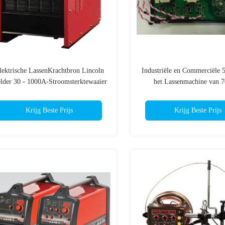
lektrische LassenKrachtbron Lincoln
Industriële en Commerciële 5
lder 30 - 1000A-Stroomsterktewaaier
het Lassenmachine van 
1 Jaargarantie
Elektrische de
Oververhittingsbesche
Krijg Beste Prijs
Krijg Beste Prijs