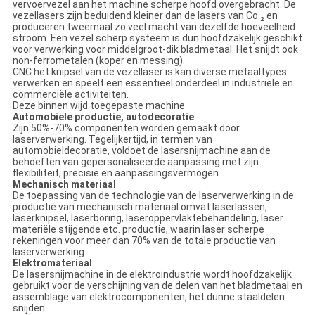
vervoervezel aan het machine scherpe hoofd overgebracht. De
vezellasers zijn beduidend kleiner dan de lasers van Co ₂ en
produceren tweemaal zo veel macht van dezelfde hoeveelheid
stroom. Een vezel scherp systeem is dun hoofdzakelijk geschikt
voor verwerking voor middelgroot-dik bladmetaal. Het snijdt ook
non-ferrometalen (koper en messing).
CNC het knipsel van de vezellaser is kan diverse metaaltypes
verwerken en speelt een essentieel onderdeel in industriële en
commerciële activiteiten.
Deze binnen wijd toegepaste machine
Automobiele productie, autodecoratie
Zijn 50%-70% componenten worden gemaakt door
laserverwerking. Tegelijkertijd, in termen van
automobieldecoratie, voldoet de lasersnijmachine aan de
behoeften van gepersonaliseerde aanpassing met zijn
flexibiliteit, precisie en aanpassingsvermogen.
Mechanisch materiaal
De toepassing van de technologie van de laserverwerking in de
productie van mechanisch materiaal omvat laserlassen,
laserknipsel, laserboring, laseroppervlaktebehandeling, laser
materiële stijgende etc. productie, waarin laser scherpe
rekeningen voor meer dan 70% van de totale productie van
laserverwerking.
Elektromateriaal
De lasersnijmachine in de elektroindustrie wordt hoofdzakelijk
gebruikt voor de verschijning van de delen van het bladmetaal en
assemblage van elektrocomponenten, het dunne staaldelen
snijden.