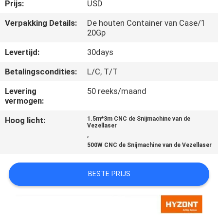
KWALITEITSCONTROLE
Prijs:
USD
Verpakking Details:
De houten Container van Case/1
20Gp
VERZOEK
OM EEN
Levertijd:
30days
CITAAT
Betalingscondities:
L/C, T/T
Levering
50 reeks/maand
SITEMAP
vermogen:
Hoog licht:
1.5m*3m CNC de Snijmachine van de
Vezellaser
PRIVACYBELEID
,
500W CNC de Snijmachine van de Vezellaser
BESTE PRIJS