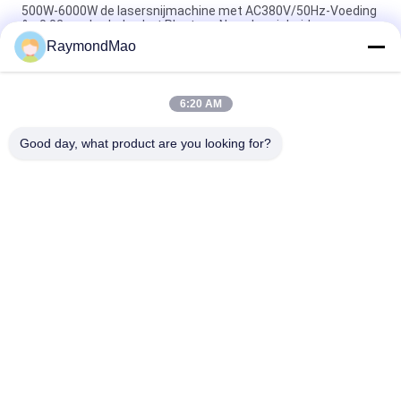
500W-6000W de lasersnijmachine met AC380V/50Hz-Voeding
& ±0.02mm herhalen het Plaatsen Nauwkeurigheid
RaymondMao
Hoge snelheid 500W - 6000W-Lasersnijmachine voor het
Plaatsen ±0.03mm Nauwkeurigheid
6:20 AM
5*10 voeten die de Auto Geruilde Snijder van de de Vezellaser
van 2Kw CNC snijden
Good day, what product are you looking for?
populaire categorieën
Alle
Scherpe 
Orbitale 
Lassenmachine
Lassenmachine
De Machine Van Het 
Buis Aan Tubesheet-
Pijplassen
Lassenmachine
Circulaire Naad 
Booglassenmachine
Lassen Machine
CNC-
Laser Lasapparaat