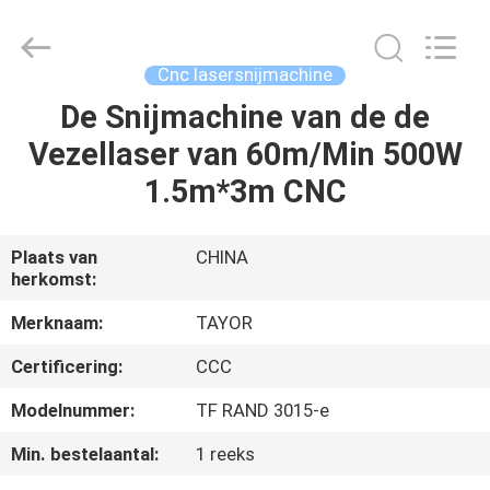
Hyzont(Shanghai)
Industrial
Technologies
Co.,Ltd..
All
Cnc lasersnijmachine
Rights
Reserved.
De Snijmachine van de de
HUIS
Vezellaser van 60m/Min 500W
PRODUCTEN
1.5m*3m CNC
VIDEO'S
Plaats van
CHINA
herkomst:
ONGEVEER
Merknaam:
TAYOR
ONS
Certificering:
CCC
Modelnummer:
TF RAND 3015-e
FABRIEKSREIS
Min. bestelaantal:
1 reeks