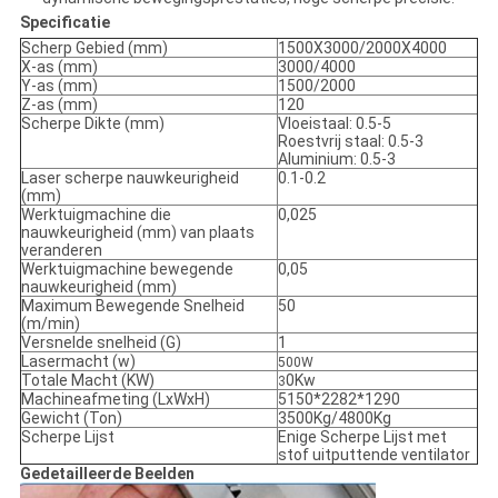
Specificatie
Scherp Gebied (mm)
1500X3000/2000X4000
X-as (mm)
3000/4000
Y-as (mm)
1500/2000
Z-as (mm)
120
Scherpe Dikte (mm)
Vloeistaal: 0.5-5
Roestvrij staal: 0.5-3
Aluminium: 0.5-3
Laser scherpe nauwkeurigheid
0.1-0.2
(mm)
Werktuigmachine die
0,025
nauwkeurigheid (mm) van plaats
veranderen
Werktuigmachine bewegende
0,05
nauwkeurigheid (mm)
Maximum Bewegende Snelheid
50
(m/min)
Versnelde snelheid (G)
1
Lasermacht (w)
500W
Totale Macht (KW)
0Kw
3
Machineafmeting (LxWxH)
5150*2282*1290
Gewicht (Ton)
3500Kg/4800Kg
Scherpe Lijst
Enige Scherpe Lijst met
stof uitputtende ventilator
Gedetailleerde Beelden