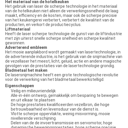
Het materiaal van de hotelkeuken
Het gebruik van laser de scherpe technologie in het materiaal
van de hotelkeuken niet alleen de verwerkingssnelheid de laag
maakt, efficiency en de kosten, maar ook de scherpe precisie
van het keukengerei verbetert, verbetert de kwaliteit van de
producten, en verkort de productiecyclus.
Liftmateriaal
Heeft de laser scherpe technologie de gunst van de liftindustrie
met zijn uiterst snelle scherpe snelheid en scherpe kwaliteit
gewonnen.
Adverterend embleem
Het mooie aanplakbord wordt gemaakt van lasertechnologie, in
de adverterende industrie, is het gebruik van de snijmachine van
de vezellaser het meest, licht, geluid, actie en andere magische
gevolgen van de prestaties van de lasertechnologie grondig.
Bladmetaal het maken
De lasersnijmachine heeft een grote technologische revolutie
voor de verwerking van het bladmetaal bewerkstelligd.
Eigenschappen
Veilig en milieuvriendelijk
Alle-in-één ontwerp, gemakkelijk om besparing te bewegen
en uit elkaar te plaatsen
De hoge prestaties kwalificeerden vezelbron, die hoge
betrouwbaarheid en levensduur van de dienst is.
Vlotte scherpe oppervlakte, weinig misvorming, mooie
nivellerende verschijning.
Delen van de de invoertransmissie en servomotor, hoge
dynamische bewegingsprestaties, hoge scherpe precisie.