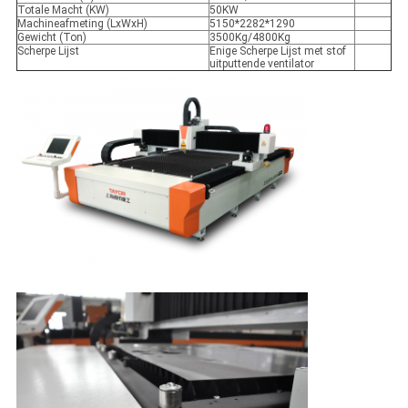
Totale Macht (KW)
50KW
Machineafmeting (LxWxH)
5150*2282*1290
Gewicht (Ton)
3500Kg/4800Kg
Scherpe Lijst
Enige Scherpe Lijst met stof
uitputtende ventilator