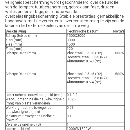
veiligheidsbescherming wordt gecontroleerd, over de functie
van de temperatuurbescherming, gebrek aan fase, druk en
water, onder voltage, de functie van de
overbelastingsbescherming. Stabiele prestaties, gemakkelijk te
handhaven, met de vereisten in overeenstemming te zijn van de
laser en het externe koelen van de lichte weg.
Beschrijving
Technische Datum
Nota's
Scherp Gebied (mm)
1500X3000
X-as (mm)
3000
Y-as (mm)
1500
Z-as (mm)
120
Scherpe Dikte (mm)
Vloeistaal: 0.5-10 (O2)
1000W
Roestvrij staal: 0.5-5 (N2)
Aluminium: 0.5-3 (N2)
Scherpe Dikte (mm)
Vloeistaal: 0.5-16 (O2)
1500W
Roestvrij staal: 0.5-6 (N2)
Aluminium: 0.5-4 (N2)
Laser scherpe nauwkeurigheid (mm)
0.1-0.2
Werktuigmachine die nauwkeurigheid
0,025
(mm) van plaats veranderen
Werktuigmachine bewegende
0,03
nauwkeurigheid (mm)
Maximum Bewegende Snelheid
80
(m/min)
Versnelde snelheid (G)
1
Lasermacht (w)
1000W/1500W