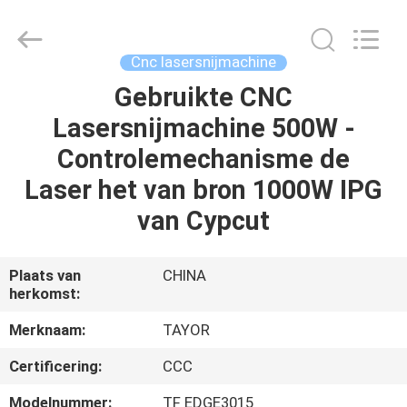
Hyzont(Shanghai)
Industrial
Technologies
Co.,Ltd..
All
Cnc lasersnijmachine
Rights
Reserved.
Gebruikte CNC
HUIS
Lasersnijmachine 500W -
PRODUCTEN
Controlemechanisme de
Laser het van bron 1000W IPG
VIDEO'S
van Cypcut
ONGEVEER
Plaats van
CHINA
herkomst:
ONS
Merknaam:
TAYOR
FABRIEKSREIS
Certificering:
CCC
Modelnummer:
TF EDGE3015