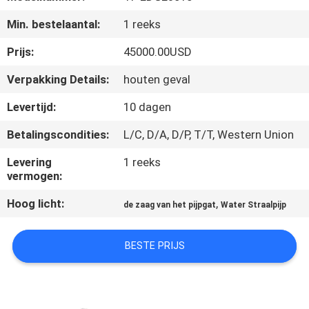
KWALITEITSCONTROLE
Min. bestelaantal:
1 reeks
VERZOEK
Prijs:
45000.00USD
OM EEN
Verpakking Details:
houten geval
CITAAT
Levertijd:
10 dagen
Betalingscondities:
L/C, D/A, D/P, T/T, Western Union
SITEMAP
Levering
1 reeks
vermogen:
PRIVACYBELEID
Hoog licht:
,
de zaag van het pijpgat
Water Straalpijp
BESTE PRIJS