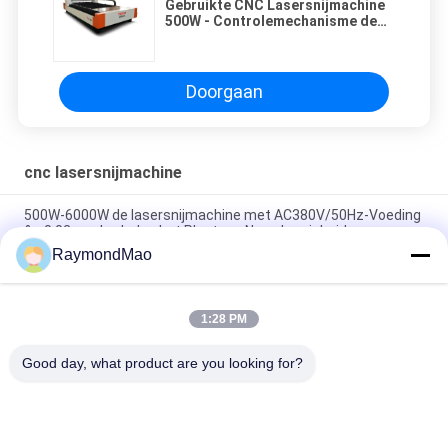
Gebruikte CNC Lasersnijmachine
500W - Controlemechanisme de
Laser het van bron 1000W IPG van
Cypcut
Doorgaan
cnc lasersnijmachine
500W-6000W de lasersnijmachine met AC380V/50Hz-Voeding
& ±0.02mm herhalen het Plaatsen Nauwkeurigheid
RaymondMao
Hoge snelheid 500W - 6000W-Lasersnijmachine voor het
Plaatsen ±0.03mm Nauwkeurigheid
1:28 PM
5*10 voeten die de Auto Geruilde Snijder van de de Vezellaser
van 2Kw CNC snijden
Good day, what product are you looking for?
populaire categorieën
Alle