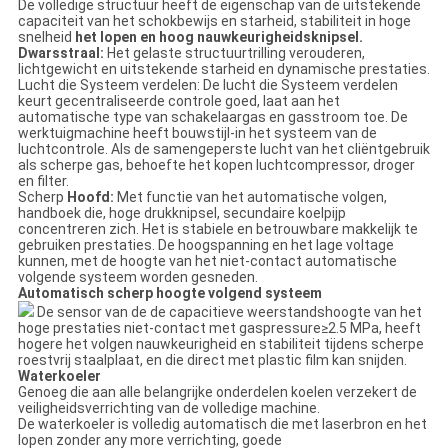
De volledige structuur heeft de eigenschap van de uitstekende
capaciteit van het schokbewijs en starheid, stabiliteit in hoge
snelheid
het lopen en hoog nauwkeurigheidsknipsel.
Dwarsstraal:
Het gelaste structuurtrilling verouderen,
lichtgewicht en uitstekende starheid en dynamische prestaties.
Lucht die Systeem verdelen: De lucht die Systeem verdelen
keurt gecentraliseerde controle goed, laat aan het
automatische type van schakelaargas en gasstroom toe. De
werktuigmachine heeft bouwstijl-in het systeem van de
luchtcontrole. Als de samengeperste lucht van het cliëntgebruik
als scherpe gas, behoefte het kopen luchtcompressor, droger
en filter.
Scherp
Hoofd:
Met functie van het automatische volgen,
handboek die, hoge drukknipsel, secundaire koelpijp
concentreren zich. Het is stabiele en betrouwbare makkelijk te
gebruiken prestaties. De hoogspanning en het lage voltage
kunnen, met de hoogte van het niet-contact automatische
volgende systeem worden gesneden.
Automatisch scherp hoogte volgend systeem
De sensor van de de capacitieve weerstandshoogte van het
hoge prestaties niet-contact met gaspressure≥2.5 MPa, heeft
hogere het volgen nauwkeurigheid en stabiliteit tijdens scherpe
roestvrij staalplaat, en die direct met plastic film kan snijden.
Waterkoeler
Genoeg die aan alle belangrijke onderdelen koelen verzekert de
veiligheidsverrichting van de volledige machine.
De waterkoeler is volledig automatisch die met laserbron en het
lopen zonder any more verrichting, goede