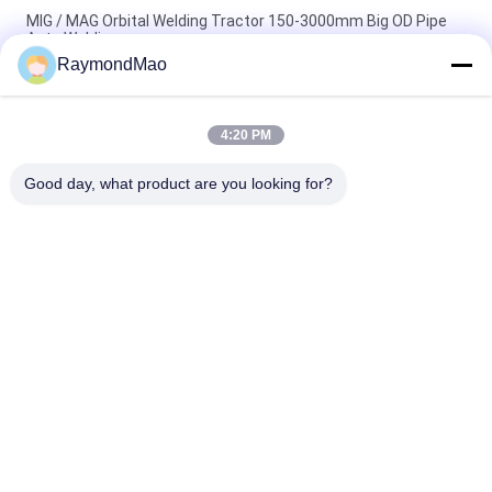
MIG / MAG Orbital Welding Tractor 150-3000mm Big OD Pipe
Auto Welding
RaymondMao
MIG Auto CO2 Welding Trolley Horizontaal spoor Welding
Tractor Stalen structuur
4:20 PM
U-vormige dubbele laspistool MIG / MAG Automatische
versterkende rib-lastrekker
Good day, what product are you looking for?
populaire categorieën
Alle
Scherpe 
Orbitale 
Lassenmachine
Lassenmachine
De Machine Van Het 
Buis Aan Tubesheet-
Pijplassen
Lassenmachine
Circulaire Naad 
Booglassenmachine
Lassen Machine
CNC-