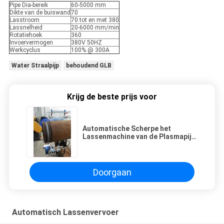
Pipe Dia-bereik
60-5000 mm
Dikte van de buiswand
70
Lasstroom
70 tot en met 380
Lassnelheid
20-6000 mm/min
Rotatiehoek
360
Invoervermogen
380V 50HZ
Werkcyclus
100% @ 300A
Water Straalpijp
behoudend GLB
Krijg de beste prijs voor
Automatische Scherpe het
Lassenmachine van de Plasmapijp
voor Groot
DiameterKoolstofstaal
Doorgaan
Automatisch Lassenvervoer