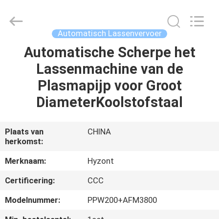
Hyzont(Shanghai)
Industrial
Technologies
Co.,Ltd..
All
Automatisch Lassenvervoer
Rights
Reserved.
Automatische Scherpe het
HUIS
Lassenmachine van de
PRODUCTEN
Plasmapijp voor Groot
DiameterKoolstofstaal
VIDEO'S
Plaats van
CHINA
herkomst:
ONGEVEER
ONS
Merknaam:
Hyzont
Certificering:
CCC
FABRIEKSREIS
Modelnummer:
PPW200+AFM3800