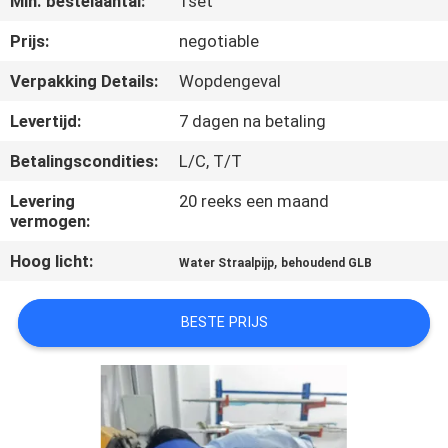
Min. bestelaantal:
1set
KWALITEITSCONTROLE
Prijs:
negotiable
VERZOEK
Verpakking Details:
Wopdengeval
OM EEN
Levertijd:
7 dagen na betaling
CITAAT
Betalingscondities:
L/C, T/T
SITEMAP
Levering
20 reeks een maand
vermogen:
Hoog licht:
,
PRIVACYBELEID
Water Straalpijp
behoudend GLB
BESTE PRIJS