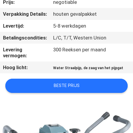
KWALITEITSCONTROLE
Prijs:
negotiable
Verpakking Details:
houten gevalpakket
VERZOEK
Levertijd:
5-8 werkdagen
OM EEN
Betalingscondities:
L/C, T/T, Western Union
CITAAT
Levering
300 Reeksen per maand
vermogen:
SITEMAP
Hoog licht:
,
Water Straalpijp
de zaag van het pijpgat
PRIVACYBELEID
BESTE PRIJS