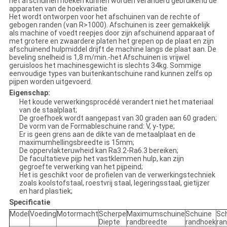
het afschuinen hoeken kunnen worden veranderd gebruikend de
apparaten van de hoekvariatie
Het wordt ontworpen voor het afschuinen van de rechte of
gebogen randen (van R>1000). Afschuinen is zeer gemakkelijk
als machine of voedt reepjes door zijn afschuinend apparaat of
met grotere en zwaardere platen het grepen op de plaat en zijn
afschuinend hulpmiddel drijft de machine langs de plaat aan. De
beveling snelheid is 1,8 m/min.-het Afschuinen is vrijwel
geruisloos het machinesgewicht is slechts 34kg. Sommige
eenvoudige types van buitenkantschuine rand kunnen zelfs op
pijpen worden uitgevoerd.
Eigenschap:
Het koude verwerkingsprocédé verandert niet het materiaal
van de staalplaat;
De groefhoek wordt aangepast van 30 graden aan 60 graden;
De vorm van de Formableschuine rand: V, y-type;
Er is geen grens aan de dikte van de metaalplaat en de
maximumhellingsbreedte is 15mm;
De oppervlakteruwheid kan Ra3.2-Ra6.3 bereiken;
De facultatieve pijp het vastklemmen hulp, kan zijn
gegroefte verwerking van het pijpeind;
Het is geschikt voor de profielen van de verwerkingstechniek
zoals koolstofstaal, roestvrij staal, legeringsstaal, gietijzer
en hard plastiek;
Specificatie
Model
Voeding
Motormacht
Scherpe
Maximumschuine
Schuine
Sc
Diepte
randbreedte
randhoek
ran