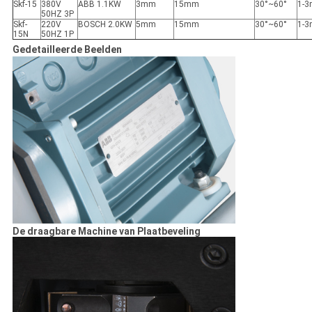
Skf-15
380V
ABB 1.1KW
3mm
15mm
30°~60°
1-3
50HZ 3P
Skf-
220V
BOSCH 2.0KW
5mm
15mm
30°~60°
1-3
15N
50HZ 1P
Gedetailleerde Beelden
De draagbare Machine van Plaatbeveling