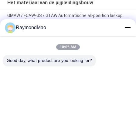
Het materiaal van de pijpleidingsbouw
GMAW / FCAW-GS / GTAW Automatische all-position laskop
met voedingsbron
RaymondMao
Automatische lasmachine voor alle posities met
laserkalibratie en tracking draagbare lastractor
10:05 AM
Automatisch Dubbel het Lassenvervoer van de Lassentoorts
voor Vierkante Bar Productie
Good day, what product are you looking for?
populaire categorieën
Alle
Scherpe 
Orbitale 
Lassenmachine
Lassenmachine
De Machine Van Het 
Buis Aan Tubesheet-
Pijplassen
Lassenmachine
Circulaire Naad 
Booglassenmachine
Lassen Machine