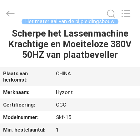
Hyzont(Shanghai)
Industrial
Technologies
Co.,Ltd..
All
Het materiaal van de pijpleidingsbouw
Rights
Reserved.
Scherpe het Lassenmachine
HUIS
Krachtige en Moeiteloze 380V
PRODUCTEN
50HZ van plaatbeveller
VIDEO'S
Plaats van
CHINA
herkomst:
ONGEVEER
Merknaam:
Hyzont
ONS
Certificering:
CCC
Modelnummer:
Skf-15
FABRIEKSREIS
Min. bestelaantal:
1