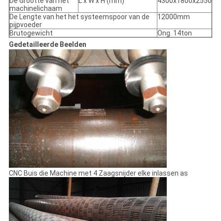
De Grootte van het
L x W x H (mm)
4300x1800x2550
machinelichaam
De Lengte van het het systeemspoor van de
12000mm
pijpvoeder
Brutogewicht
Ong. 14ton
Gedetailleerde Beelden
CNC Buis die Machine met 4 Zaagsnijder elke inlassen as