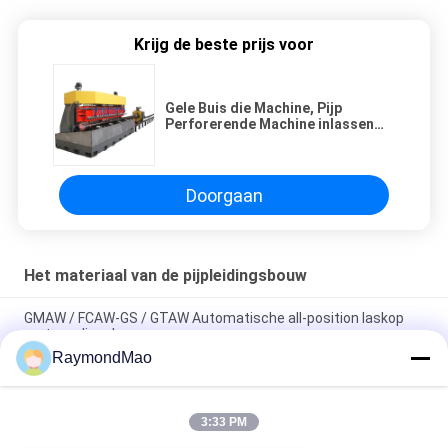
Krijg de beste prijs voor
Gele Buis die Machine, Pijp
Perforerende Machine inlassen
Klantgericht op Buis
Doorgaan
Het materiaal van de pijpleidingsbouw
GMAW / FCAW-GS / GTAW Automatische all-position laskop
met voedingsbron
RaymondMao
Automatische lasmachine voor alle posities met
laserkalibratie en tracking draagbare lastractor
3:33 PM
Automatisch Dubbel het Lassenvervoer van de Lassentoorts
voor Vierkante Bar Productie