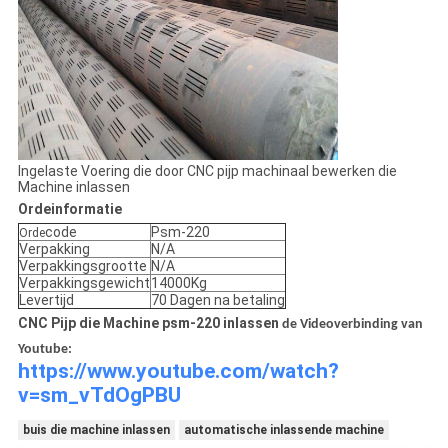
Ingelaste Voering die door CNC pijp machinaal bewerken die
Machine inlassen
Ordeinformatie
code
Psm-220
Orde
Verpakking
N/A
Verpakkingsgrootte
N/A
Verpakkingsgewicht
14000Kg
Levertijd
70 Dagen na betaling
CNC Pijp die Machine psm-220 inlassen
de Videoverbinding van
Youtube:
https://www.youtube.com/watch?
v=sm_vTdOgPBU
buis die machine inlassen
automatische inlassende machine