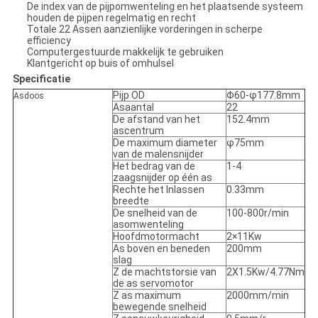
De index van de pijpomwenteling en het plaatsende systeem
houden de pijpen regelmatig en recht
Totale 22 Assen aanzienlijke vorderingen in scherpe
efficiency
Computergestuurde makkelijk te gebruiken
Klantgericht op buis of omhulsel
Specificatie
Pijp OD
Φ60-φ177.8mm
Asdoos
Asaantal
22
De afstand van het
152.4mm
ascentrum
De maximum diameter
φ75mm
van de malensnijder
Het bedrag van de
1-4
zaagsnijder op één as
Rechte het Inlassen
0.33mm
breedte
De snelheid van de
100-800r/min
asomwenteling
Hoofdmotormacht
2×11Kw
As boven en beneden
200mm
slag
Z de machtstorsie van
2X1.5Kw/4.77Nm
de as servomotor
Z as maximum
2000mm/min
bewegende snelheid