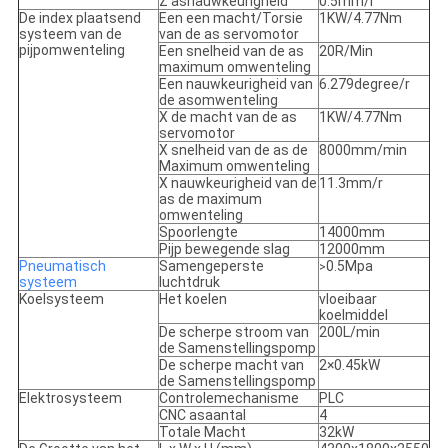
Z asnauwkeurigheid
0.5mm/r
De index plaatsend
Een een macht/Torsie
1KW/4.77Nm
systeem van de
van de as servomotor
pijpomwenteling
Een snelheid van de as
20R/Min
maximum omwenteling
Een nauwkeurigheid van
6.279degree/r
de asomwenteling
X de macht van de as
1KW/4.77Nm
servomotor
X snelheid van de as de
8000mm/min
Maximum omwenteling
X nauwkeurigheid van de
11.3mm/r
as de maximum
omwenteling
Spoorlengte
14000mm
Pijp bewegende slag
12000mm
Pneumatisch
Samengeperste
0.5Mpa
>
systeem
luchtdruk
Koelsysteem
Het koelen
vloeibaar
koelmiddel
De scherpe stroom van
200L/min
de Samenstellingspomp
De scherpe macht van
2×0.45kW
de Samenstellingspomp
Elektrosysteem
Controlemechanisme
PLC
CNC asaantal
4
Totale Macht
32kW