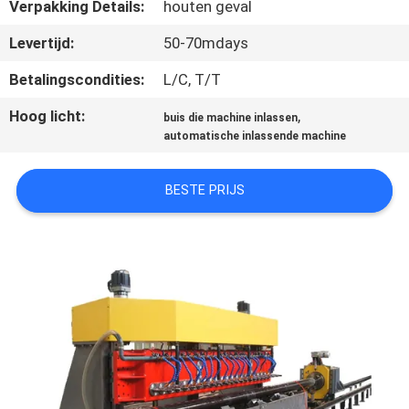
KWALITEITSCONTROLE
Verpakking Details:
houten geval
Levertijd:
50-70mdays
VERZOEK
Betalingscondities:
L/C, T/T
OM EEN
Hoog licht:
,
buis die machine inlassen
CITAAT
automatische inlassende machine
SITEMAP
BESTE PRIJS
PRIVACYBELEID