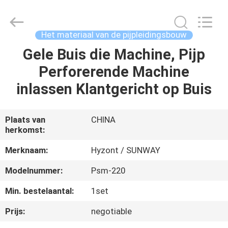
Hyzont(Shanghai)
Industrial
Technologies
Co.,Ltd..
All
Het materiaal van de pijpleidingsbouw
Rights
Reserved.
Gele Buis die Machine, Pijp
HUIS
Perforerende Machine
PRODUCTEN
inlassen Klantgericht op Buis
VIDEO'S
Plaats van
CHINA
herkomst:
ONGEVEER
Merknaam:
Hyzont / SUNWAY
ONS
Modelnummer:
Psm-220
Min. bestelaantal:
1set
FABRIEKSREIS
Prijs:
negotiable