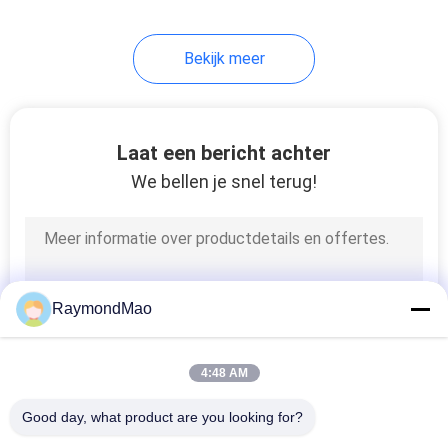
45
Bekijk meer
cnc
lasersnijmachine
Laat een bericht achter
We bellen je snel terug!
15
Onderdelen voor het
RaymondMao
lassen
4:48 AM
Good day, what product are you looking for?