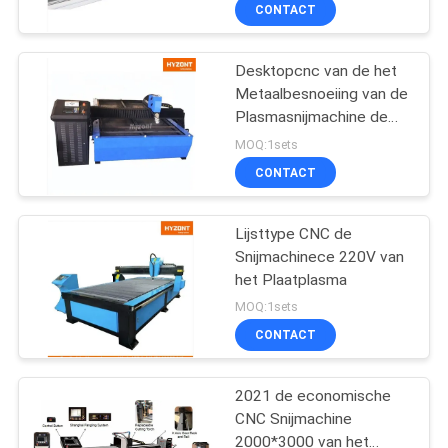
KWALITEITSCONTROLE
CONTACT
VERZOEK
Desktopcnc van de het
30
Metaalbesnoeiing van de
OM EEN
Plasmasnijmachine de
De Machine van het
CITAAT
Lijst 220V; Plasma
MOQ:1sets
pijplassen
scherpe Lijst; Het plasma
CONTACT
scherpe lijst van China
SITEMAP
Lijsttype CNC de
Snijmachinece 220V van
PRIVACYBELEID
het Plaatplasma
26
MOQ:1sets
Buis aan Tubesheet-
CONTACT
Lassenmachine
2021 de economische
CNC Snijmachine
2000*3000 van het