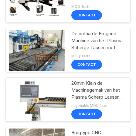
Brugplasma 2000*6000
MOQ:1sets
CONTACT
21
Circulaire naad
De ontharde Brugcnc
Machine van het Plasma
lassen machine
Scherpe Lassen met
Drievoudige Toorts
MOQ:1sets
CONTACT
20mm Klein de
25
Machinegemak van het
Plasma Scherp Lassen
booglassenmachine
om Gecontroleerd CNC
negotiable MOQ:1set
te bewegen
CONTACT
Brugtype CNC