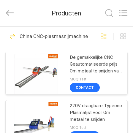
Hyzont(Shanghai)
Industrial
Technologies
Producten
Co.,Ltd..
All
Rights
Reserved.
HUIS
19
China CNC-plasmasnijmachine
Scherpe
PRODUCTEN
Lassenmachine
De gemakkelijke CNC
Geautomatiseerde prijs
VIDEO'S
Om metaal te snijden van
China van de
MOQ:1set
Plasmasnijder
ONGEVEER
CONTACT
36
ONS
Orbitale
220V draagbare Typecnc
Plasmalijst voor Om
FABRIEKSREIS
Lassenmachine
metaal te snijden
MOQ:1set