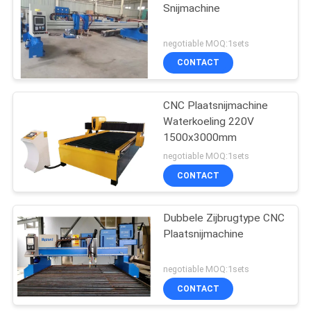
Snijmachine
17
negotiable MOQ:1sets
CONTACT
laser lasapparaat
CNC Plaatsnijmachine
Waterkoeling 220V
1500x3000mm
negotiable MOQ:1sets
CONTACT
125
CNC-
Dubbele Zijbrugtype CNC
Plaatsnijmachine
plasmasnijmachine
negotiable MOQ:1sets
CONTACT