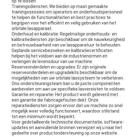
op te lossen.
Trainingsdiensten: We bieden op maat gemaakte
trainingssessies om operators en onderhoudspersoneel
te helpen de functionaliteiten en best practices te
begrijpen voor het efficiënt en veilig gebruiken van het
orbitale lasapparaat.
Onderhoud en kalibratie: Regelmatige onderhouds- en
kalibratiediensten zijn beschikbaar om de nauwkeurigheid
en betrouwbaarheid van uw lasapparatuur te behouden.
Geplande servicebezoeken en kalibratiecertificaten
helpen bij het voldoen aan de industrienormen en
verlengen de levensduur van uw machine.
Reserveonderdelen en upgrades: Er zijn originele
reserveonderdelen en upgradekits beschikbaar om de
mogelijkheden van uw orbitale lassysteem te verbeteren.
Ons ondersteuningsteam kan u de juiste componenten
aanbevelen om aan uw specifieke lasvereisten te voldoen.
Garantie en reparatie: Het product wordt geleverd met
een garantie die fabricagefouten dekt. Onze
reparatiediensten zorgen ervoor dat uw machine zo snel
mogelijk weer volledig functioneert, waardoor stilstand
tot een minimum wordt beperkt.
Voor gedetailleerde technische documentatie, software-
updates en aanvullende bronnen verwijzen wij u naar het
gedeelte over productondersteuning op onze website.