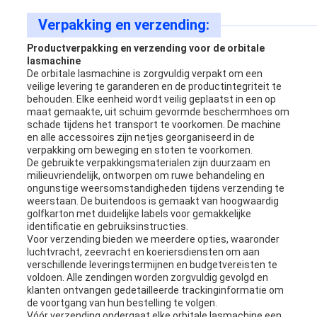
Verpakking en verzending:
Productverpakking en verzending voor de orbitale
lasmachine
De orbitale lasmachine is zorgvuldig verpakt om een ​​
veilige levering te garanderen en de productintegriteit te
behouden. Elke eenheid wordt veilig geplaatst in een op
maat gemaakte, uit schuim gevormde beschermhoes om
schade tijdens het transport te voorkomen. De machine
en alle accessoires zijn netjes georganiseerd in de
verpakking om beweging en stoten te voorkomen.
De gebruikte verpakkingsmaterialen zijn duurzaam en
milieuvriendelijk, ontworpen om ruwe behandeling en
ongunstige weersomstandigheden tijdens verzending te
weerstaan. De buitendoos is gemaakt van hoogwaardig
golfkarton met duidelijke labels voor gemakkelijke
identificatie en gebruiksinstructies.
Voor verzending bieden we meerdere opties, waaronder
luchtvracht, zeevracht en koeriersdiensten om aan
verschillende leveringstermijnen en budgetvereisten te
voldoen. Alle zendingen worden zorgvuldig gevolgd en
klanten ontvangen gedetailleerde trackinginformatie om
de voortgang van hun bestelling te volgen.
Vóór verzending ondergaat elke orbitale lasmachine een