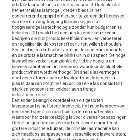
orbitale lasmachine is de betaalbaarheid. Ondanks dat
het eersteklas lasmogelijkheden biedt, is het
concurrerend geprijsd om ervoor te zorgen dat bedrijven
van elke omvang toegang kunnen krijgen tot
hoogwaardige lastechnologie zonder hun budgetten te
belasten. Dit maakt het een uitstekende keuze voor
bedrijven die hun productie-efficiëntie willen verbeteren
en tegelijkertijd de kosteneffectiviteit willen behouden.
Snelheid is een kritische factor in de moderne productie,
en de orbitale lasmachine blinkt uit in dit aspect. De hoge
lassnelheid verkort aanzienlijk de tijd die nodig is om
laswerkzaamheden uit te voeren, waardoor de algehele
productiviteit wordt verhoogd. Dit snelle lasvermogen
doet geen afbreuk aan de kwaliteit van de lassen; in
plaats daarvan zorgt het ervoor dat elke las consistent
sterk en schoon is en voldoet aan strenge
industrienormen.
Een ander belangrijk voordeel van dit gesloten
lasapparaat is het brede lasbereik. Het is ontworpen voor
een breed spectrum aan buismaten en materialen,
waardoor het zeer veelzijdig is voor diverse toepassingen.
Of het nu gaat om buizen met een kleine diameter of
grotere industriële buizen, de orbitale lasmachine kan
zich naadloos aanpassen aan verschillende lasvereisten,
wat de operators flexibiliteit en gemak biedt.