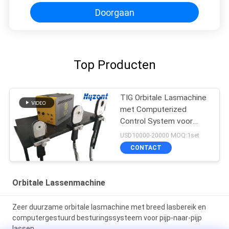
Doorgaan
Top Producten
TIG Orbitale Lasmachine
met Computerized
Control System voor
meerdere talen
USD10000-20000 MOQ:1set
CONTACT
Orbitale Lassenmachine
Zeer duurzame orbitale lasmachine met breed lasbereik en
computergestuurd besturingssysteem voor pijp-naar-pijp
lassen