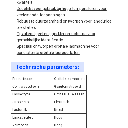
kwaliteit
Geschikt voor gebruik bij hoge temperaturen voor
veeleisende toepassingen
Robuuste duurzaamheid ontworpen voor langdurige
prestaties
Opvallend geel en grijs kleurenschema voor
gemakkelijke identificatie
Speciaal ontworpen orbitale lasmachine voor
consistente orbitale lasresultaten
Technische parameters:
Productnaam
Orbitale lasmachine
Controlesysteem
Geautomatiseerd
Lassentype
Orbitaal TIG-lassen
Stroombron
Elektrisch
Lasbereik
Breed
Lascapaciteit
Hoog
Vermogen
Hoog