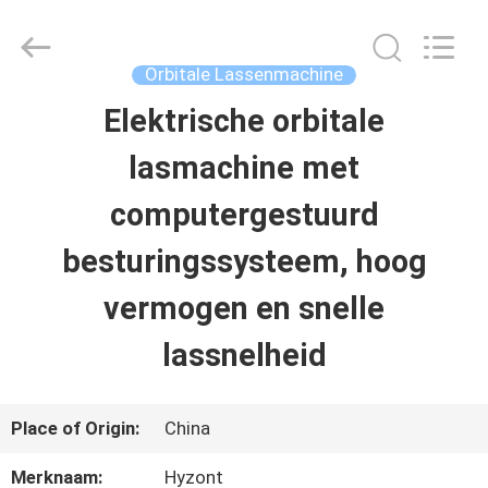
Hyzont(Shanghai)
Industrial
Technologies
Co.,Ltd..
Orbitale Lassenmachine
All
Rights
Elektrische orbitale
HUIS
Reserved.
lasmachine met
PRODUCTEN
computergestuurd
besturingssysteem, hoog
VIDEO'S
vermogen en snelle
lassnelheid
ONGEVEER
ONS
Place of Origin:
China
FABRIEKSREIS
Merknaam:
Hyzont