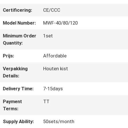
Certificering:
CE/CCC
KWALITEITSCONTROLE
Model Number:
MWF-40/80/120
Minimum Order
1set
VERZOEK
Quantity:
OM EEN
Prijs:
Affordable
CITAAT
Verpakking
Houten kist
Details:
SITEMAP
Delivery Time:
7-15days
Payment
TT
PRIVACYBELEID
Terms:
Supply Ability:
50sets/month