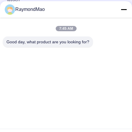
RaymondMao
High Power Rating Orbital Welding Machine met
gecomputereerd besturingssysteem en gesloten ontwerp
voor precisiepijplassen
7:45 AM
Hoogprecisie Orbitaal Lasmachine met Computerized Control
Good day, what product are you looking for?
System voor High Durability Pipe Las
populaire categorieën
Alle
Scherpe 
Orbitale 
Lassenmachine
Lassenmachine
De Machine Van Het 
Buis Aan Tubesheet-
Pijplassen
Lassenmachine
Circulaire Naad 
Booglassenmachine
Lassen Machine