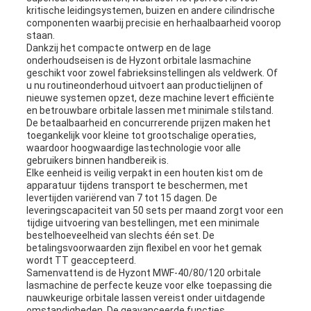
kritische leidingsystemen, buizen en andere cilindrische
componenten waarbij precisie en herhaalbaarheid voorop
staan.
Dankzij het compacte ontwerp en de lage
onderhoudseisen is de Hyzont orbitale lasmachine
geschikt voor zowel fabrieksinstellingen als veldwerk. Of
u nu routineonderhoud uitvoert aan productielijnen of
nieuwe systemen opzet, deze machine levert efficiënte
en betrouwbare orbitale lassen met minimale stilstand.
De betaalbaarheid en concurrerende prijzen maken het
toegankelijk voor kleine tot grootschalige operaties,
waardoor hoogwaardige lastechnologie voor alle
gebruikers binnen handbereik is.
Elke eenheid is veilig verpakt in een houten kist om de
apparatuur tijdens transport te beschermen, met
levertijden variërend van 7 tot 15 dagen. De
leveringscapaciteit van 50 sets per maand zorgt voor een
tijdige uitvoering van bestellingen, met een minimale
bestelhoeveelheid van slechts één set. De
betalingsvoorwaarden zijn flexibel en voor het gemak
wordt TT geaccepteerd.
Samenvattend is de Hyzont MWF-40/80/120 orbitale
lasmachine de perfecte keuze voor elke toepassing die
nauwkeurige orbitale lassen vereist onder uitdagende
omstandigheden. De geavanceerde functies,