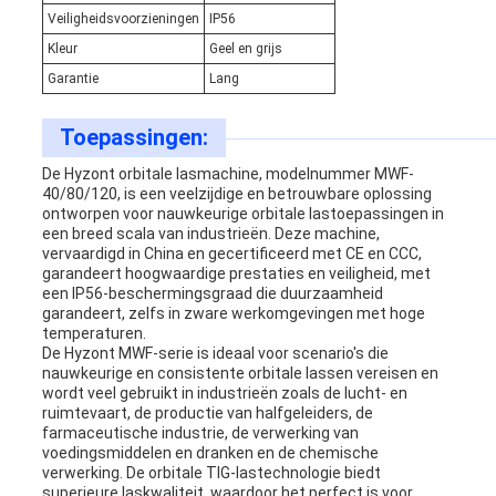
Veiligheidsvoorzieningen
IP56
Kleur
Geel en grijs
Garantie
Lang
Toepassingen:
De Hyzont orbitale lasmachine, modelnummer MWF-
40/80/120, is een veelzijdige en betrouwbare oplossing
ontworpen voor nauwkeurige orbitale lastoepassingen in
een breed scala van industrieën. Deze machine,
vervaardigd in China en gecertificeerd met CE en CCC,
garandeert hoogwaardige prestaties en veiligheid, met
een IP56-beschermingsgraad die duurzaamheid
garandeert, zelfs in zware werkomgevingen met hoge
temperaturen.
De Hyzont MWF-serie is ideaal voor scenario's die
nauwkeurige en consistente orbitale lassen vereisen en
wordt veel gebruikt in industrieën zoals de lucht- en
ruimtevaart, de productie van halfgeleiders, de
farmaceutische industrie, de verwerking van
voedingsmiddelen en dranken en de chemische
verwerking. De orbitale TIG-lastechnologie biedt
superieure laskwaliteit, waardoor het perfect is voor