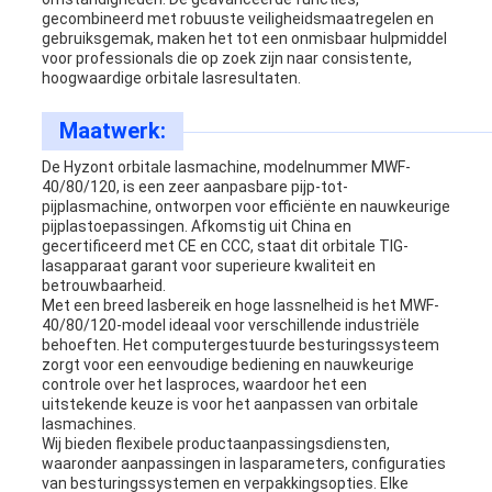
gecombineerd met robuuste veiligheidsmaatregelen en
gebruiksgemak, maken het tot een onmisbaar hulpmiddel
voor professionals die op zoek zijn naar consistente,
hoogwaardige orbitale lasresultaten.
Maatwerk:
De Hyzont orbitale lasmachine, modelnummer MWF-
40/80/120, is een zeer aanpasbare pijp-tot-
pijplasmachine, ontworpen voor efficiënte en nauwkeurige
pijplastoepassingen. Afkomstig uit China en
gecertificeerd met CE en CCC, staat dit orbitale TIG-
lasapparaat garant voor superieure kwaliteit en
betrouwbaarheid.
Met een breed lasbereik en hoge lassnelheid is het MWF-
40/80/120-model ideaal voor verschillende industriële
behoeften. Het computergestuurde besturingssysteem
zorgt voor een eenvoudige bediening en nauwkeurige
controle over het lasproces, waardoor het een
uitstekende keuze is voor het aanpassen van orbitale
lasmachines.
Wij bieden flexibele productaanpassingsdiensten,
waaronder aanpassingen in lasparameters, configuraties
van besturingssystemen en verpakkingsopties. Elke