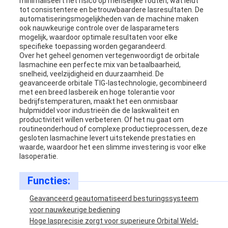
minimaliseert het risico op menselijke fouten, wat leidt
tot consistentere en betrouwbaardere lasresultaten. De
automatiseringsmogelijkheden van de machine maken
ook nauwkeurige controle over de lasparameters
mogelijk, waardoor optimale resultaten voor elke
specifieke toepassing worden gegarandeerd.
Over het geheel genomen vertegenwoordigt de orbitale
lasmachine een perfecte mix van betaalbaarheid,
snelheid, veelzijdigheid en duurzaamheid. De
geavanceerde orbitale TIG-lastechnologie, gecombineerd
met een breed lasbereik en hoge tolerantie voor
bedrijfstemperaturen, maakt het een onmisbaar
hulpmiddel voor industrieën die de laskwaliteit en
productiviteit willen verbeteren. Of het nu gaat om
routineonderhoud of complexe productieprocessen, deze
gesloten lasmachine levert uitstekende prestaties en
waarde, waardoor het een slimme investering is voor elke
lasoperatie.
Functies:
Geavanceerd geautomatiseerd besturingssysteem
voor nauwkeurige bediening
Hoge lasprecisie zorgt voor superieure Orbital Weld-