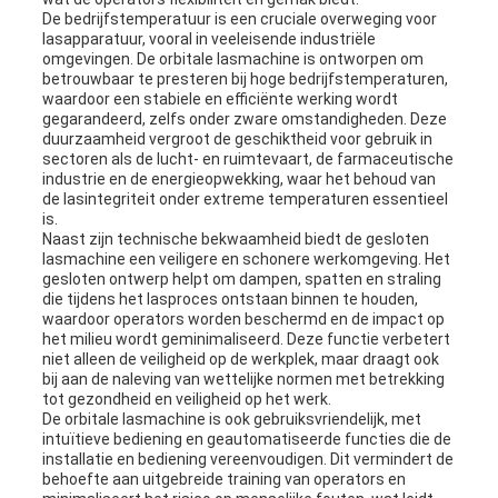
De bedrijfstemperatuur is een cruciale overweging voor
lasapparatuur, vooral in veeleisende industriële
omgevingen. De orbitale lasmachine is ontworpen om
betrouwbaar te presteren bij hoge bedrijfstemperaturen,
waardoor een stabiele en efficiënte werking wordt
gegarandeerd, zelfs onder zware omstandigheden. Deze
duurzaamheid vergroot de geschiktheid voor gebruik in
sectoren als de lucht- en ruimtevaart, de farmaceutische
industrie en de energieopwekking, waar het behoud van
de lasintegriteit onder extreme temperaturen essentieel
is.
Naast zijn technische bekwaamheid biedt de gesloten
lasmachine een veiligere en schonere werkomgeving. Het
gesloten ontwerp helpt om dampen, spatten en straling
die tijdens het lasproces ontstaan ​​binnen te houden,
waardoor operators worden beschermd en de impact op
het milieu wordt geminimaliseerd. Deze functie verbetert
niet alleen de veiligheid op de werkplek, maar draagt ​​ook
bij aan de naleving van wettelijke normen met betrekking
tot gezondheid en veiligheid op het werk.
De orbitale lasmachine is ook gebruiksvriendelijk, met
intuïtieve bediening en geautomatiseerde functies die de
installatie en bediening vereenvoudigen. Dit vermindert de
behoefte aan uitgebreide training van operators en