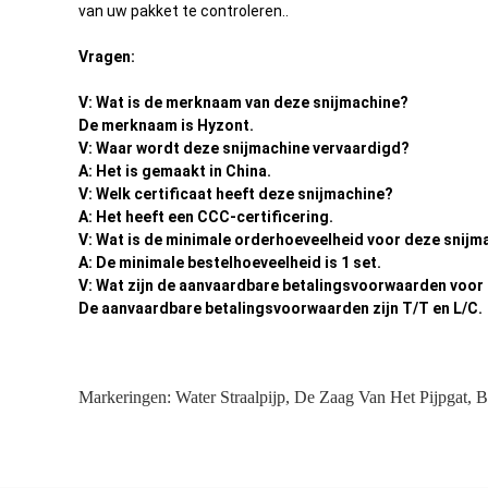
van uw pakket te controleren..
Vragen:
V: Wat is de merknaam van deze snijmachine?
De merknaam is Hyzont.
V: Waar wordt deze snijmachine vervaardigd?
A: Het is gemaakt in China.
V: Welk certificaat heeft deze snijmachine?
A: Het heeft een CCC-certificering.
V: Wat is de minimale orderhoeveelheid voor deze snijm
A: De minimale bestelhoeveelheid is 1 set.
V: Wat zijn de aanvaardbare betalingsvoorwaarden voor
De aanvaardbare betalingsvoorwaarden zijn T/T en L/C.
Markeringen:
Water Straalpijp
,
De Zaag Van Het Pijpgat
,
B