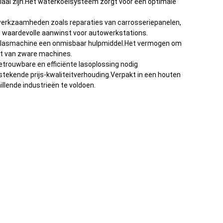
iaal zijn.Het waterkoelsysteem zorgt voor een optimale
swerkzaamheden zoals reparaties van carrosseriepanelen,
 waardevolle aanwinst voor autowerkstations.
 en lasmachine een onmisbaar hulpmiddel.Het vermogen om
eit van zware machines.
etrouwbare en efficiënte lasoplossing nodig
tekende prijs-kwaliteitverhouding.Verpakt in een houten
llende industrieën te voldoen.