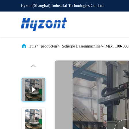
Hyzont(Shanghai) Industrial Technologies Co.,Ltd.
Huis
>
producten
>
Scherpe Lassenmachine
>
Max. 100-500 