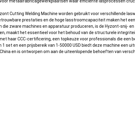
 voor metaalfabricagewerkplaatsen waar efficiënte lasprocessen cruc
Hyzont Cutting Welding Machine worden gebruikt voor verschillende la
etrouwbare prestaties en de hoge lasstroomcapaciteit maken het een
ten die zware machines en apparatuur produceren, is de Hyzont-snij-
en, maakt het essentieel voor het behoud van de structurele integrit
et haar CCC-certificering, een topkeuze voor professionals die een b
 set en een prijsbereik van 1-50000 USD biedt deze machine een uits
t China en is ontworpen om aan de uiteenlopende behoeften van verschi