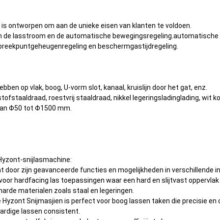
 is ontworpen om aan de unieke eisen van klanten te voldoen.
van de lasstroom en de automatische bewegingsregeling.automatisch
, breekpuntgeheugenregeling en beschermgastijdregeling.
ben op vlak, boog, U-vorm slot, kanaal, kruislijn door het gat, enz.
fstaaldraad, roestvrij staaldraad, nikkel legeringsladinglading, wit 
 van Φ50 tot Φ1500 mm.
Hyzont-snijlasmachine:
t door zijn geavanceerde functies en mogelijkheden in verschillende 
 voor hardfacing las toepassingen waar een hard en slijtvast oppervl
harde materialen zoals staal en legeringen.
e Hyzont Snijmasjien is perfect voor boog lassen taken die precisie en 
dige lassen consistent.