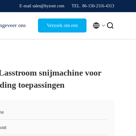
E-mail sales@hyzont.com
TEL. 86-150-2116-4313


ngeveer ons
Verzoek om een
Citaat
Lasstroom snijmachine voor
eding toepassingen
na
ont