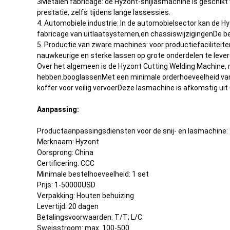
3Metalen fabricage: de Hyzont-snijlasmachine is geschikt
prestatie, zelfs tijdens lange lassessies.
4. Automobiele industrie: In de automobielsector kan de 
fabricage van uitlaatsystemen,en chassiswijzigingenDe b
5. Productie van zware machines: voor productiefacilitei
nauwkeurige en sterke lassen op grote onderdelen te lever
Over het algemeen is de Hyzont Cutting Welding Machine, m
hebben.booglassenMet een minimale orderhoeveelheid van 1
koffer voor veilig vervoerDeze lasmachine is afkomstig ui
Aanpassing:
Productaanpassingsdiensten voor de snij- en lasmachine:
Merknaam: Hyzont
Oorsprong: China
Certificering: CCC
Minimale bestelhoeveelheid: 1 set
Prijs: 1-50000USD
Verpakking: Houten behuizing
Levertijd: 20 dagen
Betalingsvoorwaarden: T/T; L/C
Sweisstroom: max. 100-500