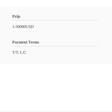
Prijs
1-50000USD
Payment Terms
T/T; L/C