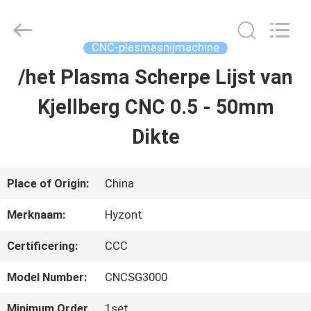
Hyzont(Shanghai)
Industrial
Technologies
Co.,Ltd..
CNC-plasmasnijmachine
All
Rights
/het Plasma Scherpe Lijst van
HUIS
Reserved.
Kjellberg CNC 0.5 - 50mm
PRODUCTEN
Dikte
VIDEO'S
Place of Origin:
China
Merknaam:
Hyzont
ONGEVEER
Certificering:
CCC
ONS
Model Number:
CNCSG3000
FABRIEKSREIS
Minimum Order
1set