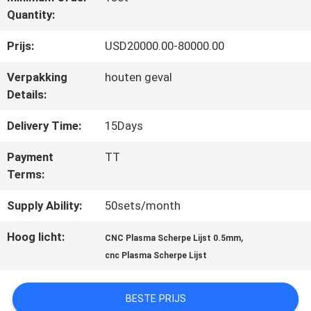
Quantity:
KWALITEITSCONTROLE
Prijs:
USD20000.00-80000.00
Verpakking
houten geval
VERZOEK
Details:
OM EEN
Delivery Time:
15Days
CITAAT
Payment
TT
Terms:
SITEMAP
Supply Ability:
50sets/month
Hoog licht:
,
CNC Plasma Scherpe Lijst 0.5mm
PRIVACYBELEID
cnc Plasma Scherpe Lijst
BESTE PRIJS