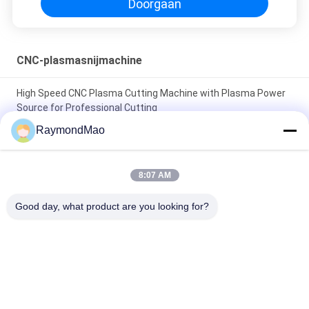
Doorgaan
CNC-plasmasnijmachine
High Speed CNC Plasma Cutting Machine with Plasma Power
Source for Professional Cutting
RaymondMao
Plasma Cutter with IP54 Protection Level, 0.5-50mm Cutting
Thickness
8:07 AM
CNC Plasma Cutting Table with High Precision Rack And Pinion
Transmission System, AC220V/380V Power Supply, Working
Good day, what product are you looking for?
Humidity 5%-95%RH
populaire categorieën
Alle
Scherpe 
Orbitale 