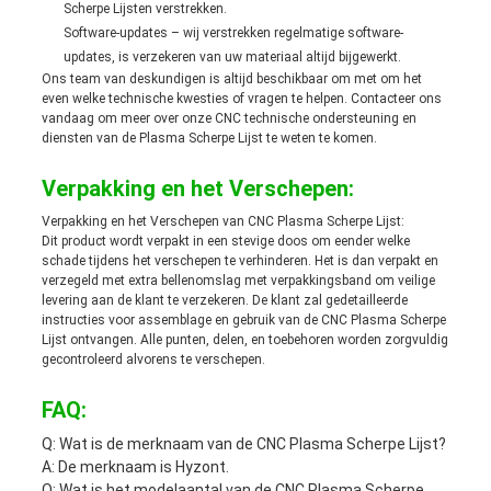
Scherpe Lijsten verstrekken.
Software-updates – wij verstrekken regelmatige software-
updates, is verzekeren van uw materiaal altijd bijgewerkt.
Ons team van deskundigen is altijd beschikbaar om met om het
even welke technische kwesties of vragen te helpen. Contacteer ons
vandaag om meer over onze CNC technische ondersteuning en
diensten van de Plasma Scherpe Lijst te weten te komen.
Verpakking en het Verschepen:
Verpakking en het Verschepen van CNC Plasma Scherpe Lijst:
Dit product wordt verpakt in een stevige doos om eender welke
schade tijdens het verschepen te verhinderen. Het is dan verpakt en
verzegeld met extra bellenomslag met verpakkingsband om veilige
levering aan de klant te verzekeren. De klant zal gedetailleerde
instructies voor assemblage en gebruik van de CNC Plasma Scherpe
Lijst ontvangen. Alle punten, delen, en toebehoren worden zorgvuldig
gecontroleerd alvorens te verschepen.
FAQ:
Q: Wat is de merknaam van de CNC Plasma Scherpe Lijst?
A: De merknaam is Hyzont.
Q: Wat is het modelaantal van de CNC Plasma Scherpe