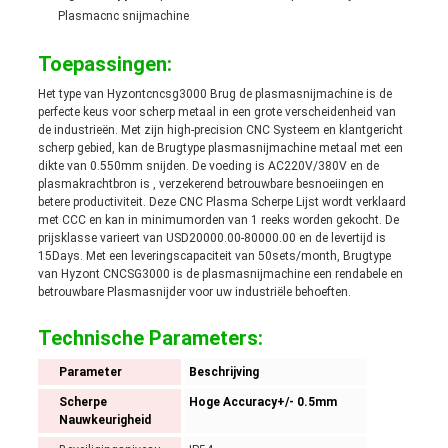
Plasmacnc snijmachine
Toepassingen:
Het type van Hyzontcncsg3000 Brug de plasmasnijmachine is de
perfecte keus voor scherp metaal in een grote verscheidenheid van
de industrieën. Met zijn high-precision CNC Systeem en klantgericht
scherp gebied, kan de Brugtype plasmasnijmachine metaal met een
dikte van 0.550mm snijden. De voeding is AC220V/380V en de
plasmakrachtbron is , verzekerend betrouwbare besnoeiingen en
betere productiviteit. Deze CNC Plasma Scherpe Lijst wordt verklaard
met CCC en kan in minimumorden van 1 reeks worden gekocht. De
prijsklasse varieert van USD20000.00-80000.00 en de levertijd is
15Days. Met een leveringscapaciteit van 50sets/month, Brugtype
van Hyzont CNCSG3000 is de plasmasnijmachine een rendabele en
betrouwbare Plasmasnijder voor uw industriële behoeften.
Technische Parameters:
Parameter
Beschrijving
Scherpe
Hoge Accuracy+/- 0.5mm
Nauwkeurigheid