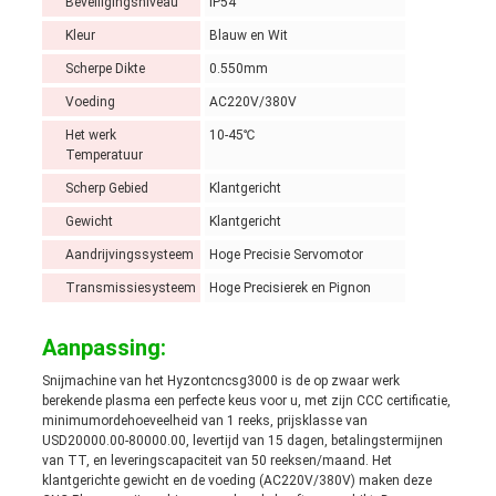
Beveiligingsniveau
IP54
Kleur
Blauw en Wit
Scherpe Dikte
0.550mm
Voeding
AC220V/380V
Het werk
10-45℃
Temperatuur
Scherp Gebied
Klantgericht
Gewicht
Klantgericht
Aandrijvingssysteem
Hoge Precisie Servomotor
Transmissiesysteem
Hoge Precisierek en Pignon
Aanpassing:
Snijmachine van het Hyzontcncsg3000 is de op zwaar werk
berekende plasma een perfecte keus voor u, met zijn CCC certificatie,
minimumordehoeveelheid van 1 reeks, prijsklasse van
USD20000.00-80000.00, levertijd van 15 dagen, betalingstermijnen
van TT, en leveringscapaciteit van 50 reeksen/maand. Het
klantgerichte gewicht en de voeding (AC220V/380V) maken deze