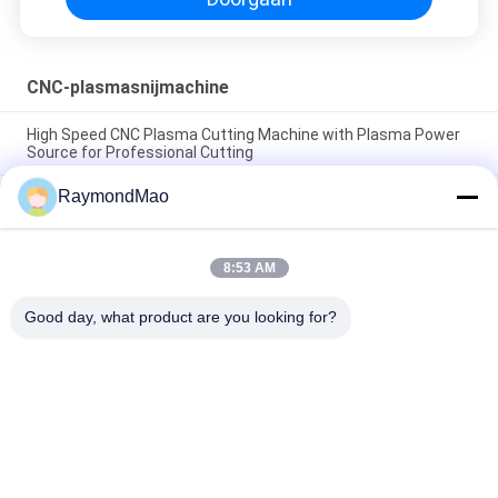
CNC-plasmasnijmachine
High Speed CNC Plasma Cutting Machine with Plasma Power
Source for Professional Cutting
RaymondMao
Plasma Cutter with IP54 Protection Level, 0.5-50mm Cutting
Thickness
CNC Plasma Cutting Table with High Precision Rack And Pinion
8:53 AM
Transmission System, AC220V/380V Power Supply, Working
Humidity 5%-95%RH
Good day, what product are you looking for?
populaire categorieën
Alle
Scherpe 
Orbitale 
Lassenmachine
Lassenmachine
De Machine Van Het 
Buis Aan Tubesheet-