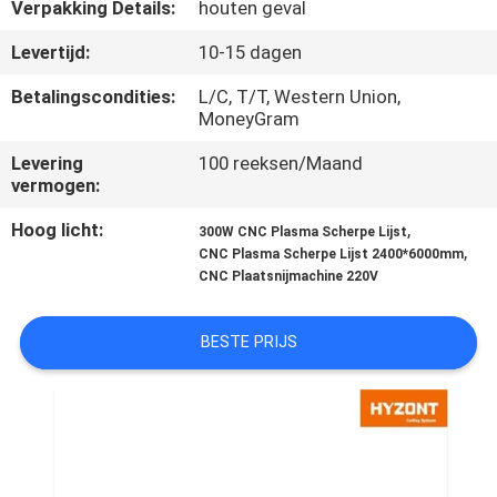
KWALITEITSCONTROLE
Verpakking Details:
houten geval
Levertijd:
10-15 dagen
VERZOEK
Betalingscondities:
L/C, T/T, Western Union,
OM EEN
MoneyGram
CITAAT
Levering
100 reeksen/Maand
vermogen:
SITEMAP
Hoog licht:
,
300W CNC Plasma Scherpe Lijst
,
CNC Plasma Scherpe Lijst 2400*6000mm
CNC Plaatsnijmachine 220V
PRIVACYBELEID
BESTE PRIJS