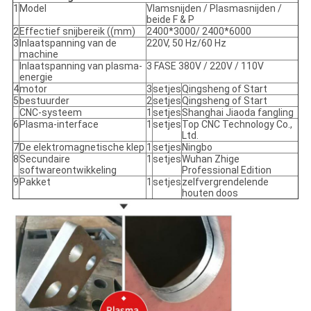
1
Model
Vlamsnijden / Plasmasnijden /
beide F & P
2
Effectief snijbereik ((mm)
2400*3000/ 2400*6000
3
Inlaatspanning van de
220V, 50 Hz/60 Hz
machine
Inlaatspanning van plasma-
3 FASE 380V / 220V / 110V
energie
4
motor
3
setjes
Qingsheng of Start
5
bestuurder
2
setjes
Qingsheng of Start
CNC-systeem
1
setjes
Shanghai Jiaoda fangling
6
Plasma-interface
1
setjes
Top CNC Technology Co.,
Ltd.
7
De elektromagnetische klep
1
setjes
Ningbo
8
Secundaire
1
setjes
Wuhan Zhige
softwareontwikkeling
Professional Edition
9
Pakket
1
setjes
zelfvergrendelende
houten doos