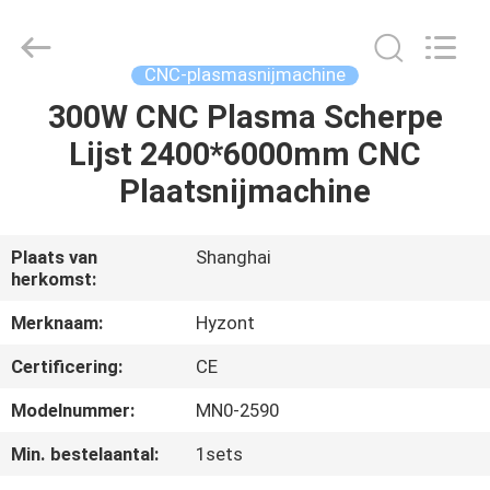
Hyzont(Shanghai)
Industrial
Technologies
Co.,Ltd..
All
CNC-plasmasnijmachine
Rights
Reserved.
300W CNC Plasma Scherpe
HUIS
Lijst 2400*6000mm CNC
PRODUCTEN
Plaatsnijmachine
VIDEO'S
Plaats van
Shanghai
herkomst:
ONGEVEER
Merknaam:
Hyzont
ONS
Certificering:
CE
Modelnummer:
MN0-2590
FABRIEKSREIS
Min. bestelaantal:
1sets