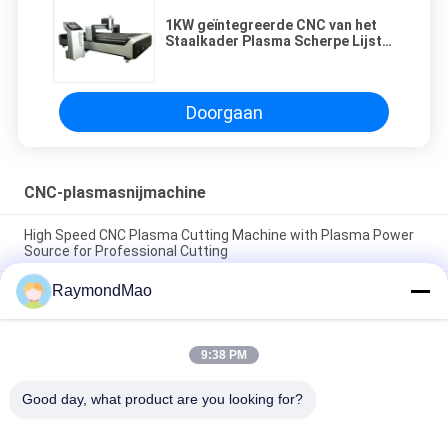
1KW geïntegreerde CNC van het
Staalkader Plasma Scherpe Lijst
met LCD het Kleurenscherm
Doorgaan
CNC-plasmasnijmachine
High Speed CNC Plasma Cutting Machine with Plasma Power
Source for Professional Cutting
RaymondMao
Plasma Cutter with IP54 Protection Level, 0.5-50mm Cutting
Thickness
CNC Plasma Cutting Table with High Precision Rack And Pinion
9:38 PM
Transmission System, AC220V/380V Power Supply, Working
Humidity 5%-95%RH
Good day, what product are you looking for?
populaire categorieën
Alle