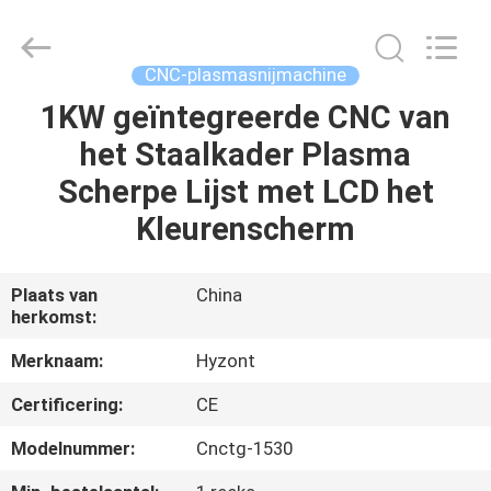
Hyzont(Shanghai)
Industrial
Technologies
Co.,Ltd..
All
CNC-plasmasnijmachine
Rights
Reserved.
1KW geïntegreerde CNC van
HUIS
het Staalkader Plasma
PRODUCTEN
Scherpe Lijst met LCD het
Kleurenscherm
VIDEO'S
Plaats van
China
herkomst:
ONGEVEER
ONS
Merknaam:
Hyzont
Certificering:
CE
FABRIEKSREIS
Modelnummer:
Cnctg-1530