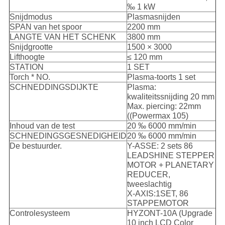
‰ 1 kW
Snijdmodus
Plasmasnijden
SPAN van het spoor
2200 mm
LANGTE VAN HET SCHENK
3800 mm
Snijdgrootte
1500 × 3000
Lifthoogte
≤ 120 mm
STATION
1 SET
Torch * NO.
Plasma-toorts 1 set
SCHNEDDINGSDIJKTE
Plasma:
kwaliteitssnijding 20 mm
Max. piercing: 22mm
((Powermax 105)
Inhoud van de test
20 ‰ 6000 mm/min
SCHNEDINGSGESNEDIGHEID
20 ‰ 6000 mm/min
De bestuurder.
Y-ASSE: 2 sets 86
LEADSHINE STEPPER
MOTOR + PLANETARY
REDUCER,
tweeslachtig
X-AXIS:1SET, 86
STAPPEMOTOR
Controlesysteem
HYZONT-10A (Upgrade
10 inch LCD Color