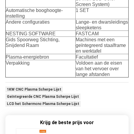
Screen System)
Automatische booghoogte-
1 SET
instelling
Andere configuraties
Lange- en dwarsleidings
sleepketens
NESTING SOFTWARE
FASTCAM
Gids Spoorweg Stichting,
Machines met een
Snijdend Raam
geïntegreerd staalframe
en werktafel
Plasma-energiebron
Facultatief
Verpakking
Voldoen aan de eisen
van het vervoer over
lange afstanden
1KW CNC Plasma Scherpe Lijst
Geïntegreerde CNC Plasma Scherpe Lijst
LCD het Schermcnc Plasma Scherpe Lijst
Krijg de beste prijs voor