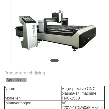
Productomschrijving
Specificatie
Naam
Hoge-precisie CNC-
plasma-snijmachine
Modellen
TNC-1530
Inlaatvermogen
AC
220V±10%/50/60Hz/0,5