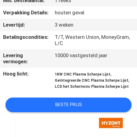
Min. bestelaantal:
1 reeks
KWALITEITSCONTROLE
Verpakking Details:
houten geval
VERZOEK
Levertijd:
3 weken
OM EEN
Betalingscondities:
T/T, Western Union, MoneyGram,
CITAAT
L/C
Levering
10000 vastgesteld jaar
SITEMAP
vermogen:
Hoog licht:
,
1KW CNC Plasma Scherpe Lijst
,
PRIVACYBELEID
Geïntegreerde CNC Plasma Scherpe Lijst
LCD het Schermcnc Plasma Scherpe Lijst
BESTE PRIJS