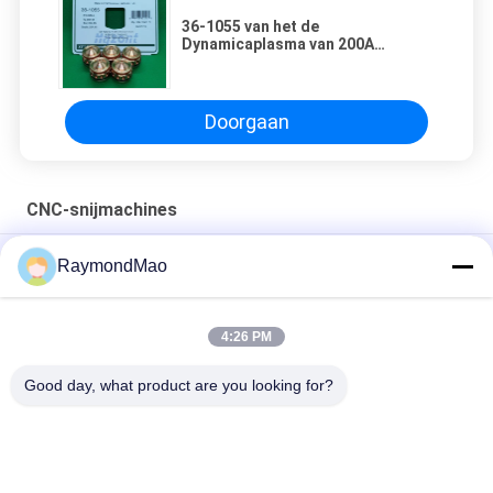
36-1055 van het de
Dynamicaplasma van 200A
Thermische Delen van de
Snijdersuiteinden
Doorgaan
CNC-snijmachines
50/60Hz de Scherpe Toorts van het koperplasma
RaymondMao
Plasma snijlampen koelen en 028872 plasma snijwater koelen
1 Gallon/ 3.8- Ik weet het.
4:26 PM
420260 XPR170A-Verbruiksgoederen van de Plasmatoorts
Good day, what product are you looking for?
populaire categorieën
Alle
Scherpe 
Orbitale 