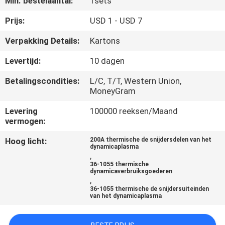
Min. bestelaantal:
1sets
KWALITEITSCONTROLE
Prijs:
USD 1 - USD 7
VERZOEK
Verpakking Details:
Kartons
OM EEN
Levertijd:
10 dagen
CITAAT
Betalingscondities:
L/C, T/T, Western Union,
MoneyGram
SITEMAP
Levering
100000 reeksen/Maand
vermogen:
PRIVACYBELEID
Hoog licht:
200A thermische de snijdersdelen van het
dynamicaplasma
,
36-1055 thermische
dynamicaverbruiksgoederen
,
36-1055 thermische de snijdersuiteinden
van het dynamicaplasma