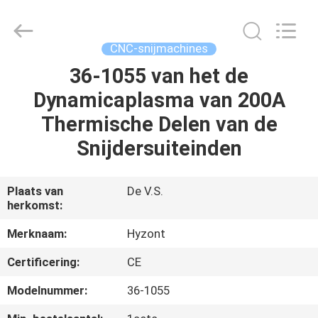
Hyzont(Shanghai)
Industrial
Technologies
Co.,Ltd..
All
CNC-snijmachines
Rights
Reserved.
36-1055 van het de
HUIS
Dynamicaplasma van 200A
PRODUCTEN
Thermische Delen van de
Snijdersuiteinden
VIDEO'S
Plaats van
De V.S.
herkomst:
ONGEVEER
ONS
Merknaam:
Hyzont
Certificering:
CE
FABRIEKSREIS
Modelnummer:
36-1055