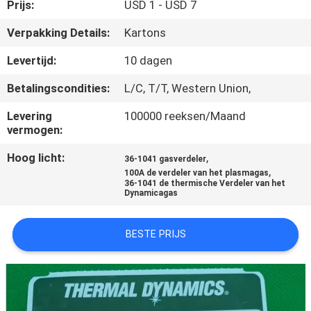
KWALITEITSCONTROLE
Prijs:
USD 1 - USD 7
Verpakking Details:
Kartons
VERZOEK
Levertijd:
10 dagen
OM EEN
Betalingscondities:
L/C, T/T, Western Union,
CITAAT
Levering
100000 reeksen/Maand
vermogen:
SITEMAP
Hoog licht:
,
36-1041 gasverdeler
,
100A de verdeler van het plasmagas
PRIVACYBELEID
36-1041 de thermische Verdeler van het
Dynamicagas
BESTE PRIJS