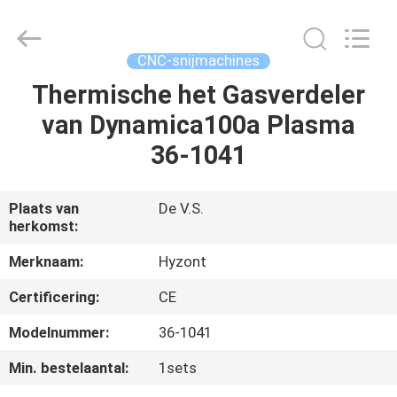
Hyzont(Shanghai)
Industrial
Technologies
Co.,Ltd..
All
CNC-snijmachines
Rights
Reserved.
Thermische het Gasverdeler
HUIS
van Dynamica100a Plasma
PRODUCTEN
36-1041
VIDEO'S
Plaats van
De V.S.
herkomst:
ONGEVEER
Merknaam:
Hyzont
ONS
Certificering:
CE
Modelnummer:
36-1041
FABRIEKSREIS
Min. bestelaantal:
1sets