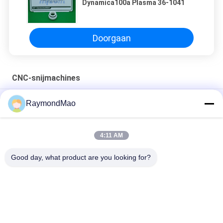
Dynamica100a Plasma 36-1041
Doorgaan
CNC-snijmachines
50/60Hz de Scherpe Toorts van het koperplasma
RaymondMao
Plasma snijlampen koelen en 028872 plasma snijwater koelen
1 Gallon/ 3.8- Ik weet het.
4:11 AM
420260 XPR170A-Verbruiksgoederen van de Plasmatoorts
Good day, what product are you looking for?
populaire categorieën
Alle
Scherpe 
Orbitale 
Lassenmachine
Lassenmachine