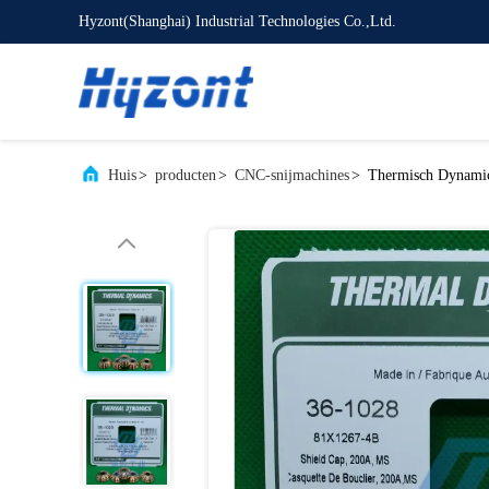
Hyzont(Shanghai) Industrial Technologies Co.,Ltd.
Huis
>
producten
>
CNC-snijmachines
>
Thermisch Dynami