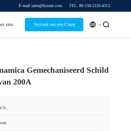
E-mail sales@hyzont.com
TEL. 86-150-2116-4313


er ons
Verzoek om een Citaat
namica Gemechaniseerd Schild
van 200A
V.S.
ont