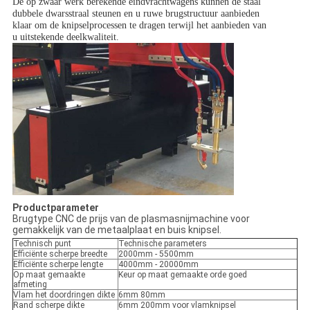
De op zwaar werk berekende eindvrachtwagens kunnen de staal
dubbele dwarsstraal steunen en u ruwe brugstructuur aanbieden
klaar om de knipselprocessen te dragen terwijl het aanbieden van
u uitstekende deelkwaliteit.
Productparameter
Brugtype CNC de prijs van de plasmasnijmachine voor
gemakkelijk van de metaalplaat en buis knipsel.
Technisch punt
Technische parameters
Efficiënte scherpe breedte
2000mm - 5500mm
Efficiënte scherpe lengte
4000mm - 20000mm
Op maat gemaakte
Keur op maat gemaakte orde goed
afmeting
Vlam het doordringen dikte
6mm 80mm
Rand scherpe dikte
6mm 200mm voor vlamknipsel