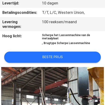
KWALITEITSCONTROLE
Levertijd:
10 dagen
Betalingscondities:
T/T, L/C, Western Union,
VERZOEK
Levering
100 reeksen/maand
OM EEN
vermogen:
CITAAT
Hoog licht:
Scherpe het Lassenmachine van de
metaalplaat
,
Brugtype Scherpe Lassenmachine
SITEMAP
BESTE PRIJS
PRIVACYBELEID