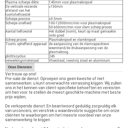
Plasma scherpe dikte
145mm voor plasmaknipsel
De verticale reizende
≤150mm
afstand van het
toortsheftoestel
Scherpe precisie
±0.5mm
Scherpe snelheid
100-12000mm/min voor plasmaknipsel
50-600mm/min voor vlam scherp proces
Aantal heftoestel
Het dubbel (norm), keurt op maat gemaakte
orde goed
Scherp proces
Plasmaknipsel en vlamknipsel
Toorts opheffend apparaat
de aanpassing van de vlamcapacitieve
weerstand/de drukaanpassing van de
plasmaboog
plichtscyclus
24h
verwerkingsmateriaal
Vloeistaal, roestvrij staal en aluminium
Onze Diensten
Vertrouw op ons!
Pre-sale de dienst: Oproepen ons geen kwestie of niet
samenwerken. u kunt onverwachte verrassing krijgen. Wij zullen
ons in het kennen van cliënt-specifieke behoeften en vereisten
om hen voor te stellen de meest geschikte machine met beste
prijs wijden,
De verkopende dienst: En beantwoord geduldig zorgvuldig elk
van urconcers, en verstrek u waardevolste suggestie om onze
cliënten te waarborgen om het meeste voordeel van onze
samenwerking te krijgen