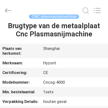
Hyzont(Shanghai)
Industrial
Technologies
Co.,Ltd..
All
CNC-plasmasnijmachine
Rights
Reserved.
Brugtype van de metaalplaat
HUIS
Cnc Plasmasnijmachine
PRODUCTEN
Plaats van
Shanghai
herkomst:
VIDEO'S
Merknaam:
Hyzont
ONGEVEER
Certificering:
CE
ONS
Modelnummer:
Cncsg-4000
Min. bestelaantal:
1sets
FABRIEKSREIS
Verpakking Details:
houten geval