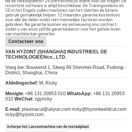
Na de verkoopdienst 24 urentechnicus online voor uw vragen. De
recentste software is altijd beschikbaar. De Traningsvideo's en
CD in het Engels zullen machines van het cliënten de betere
gebruik gemakkelijk helpen. 12 maanden garantie kostenloos
voor alle die delen onder niet menselijke factoren worden
gebroken. Na garantie kunnen wij vernieuwing ons contract,
zodat u van onze zelfde garantiedienst voor het gehele leven
van machine kan genieten.
Contacteer ons
VAN HYZONT (SHANGHAI) INDUSTRIEEL DE
TECHNOLOGIEËNco., LTD.
Voeg toe: Bouwend 1, Steeg 99 Shenmei-Road, Pudong-
District, Shanghai, China
Afdelingschef:
M. Ricky
Menigte
+86 131 20953 010
WhatsApp:
+86 131 20953
:
010
WeChat:
zgyricky
E-mail:
plasmacut@aliyun.com
ricky@hyzontweldcut.com
ricky@hyzont.com
Scherpe het Lassenmachine van de metaalplaat