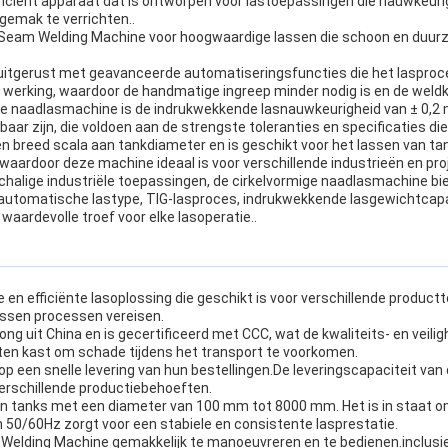
fficiënt apparaat dat is ontworpen voor lastoepassingen die nauwkeur
emak te verrichten..
 Seam Welding Machine voor hoogwaardige lassen die schoon en duurza
tgerust met geavanceerde automatiseringsfuncties die het lasproces 
werking, waardoor de handmatige ingreep minder nodig is en de weldk
ge naadlasmachine is de indrukwekkende lasnauwkeurigheid van ± 0,2 
 zijn, die voldoen aan de strengste toleranties en specificaties die
en breed scala aan tankdiameter en is geschikt voor het lassen van
n, waardoor deze machine ideaal is voor verschillende industrieën en pro
chalige industriële toepassingen, de cirkelvormige naadlasmachine bie
 automatische lastype, TIG-lasproces, indrukwekkende lasgewichtcapa
aardevolle troef voor elke lasoperatie..
e en efficiënte lasoplossing die geschikt is voor verschillende produc
assen processen vereisen.
ng uit China en is gecertificeerd met CCC, wat de kwaliteits- en veil
uten kast om schade tijdens het transport te voorkomen.
op een snelle levering van hun bestellingen.De leveringscapaciteit va
verschillende productiebehoeften.
n tanks met een diameter van 100 mm tot 8000 mm. Het is in staat o
an 50/60Hz zorgt voor een stabiele en consistente lasprestatie.
 Welding Machine gemakkelijk te manoeuvreren en te bedienen.inclusi