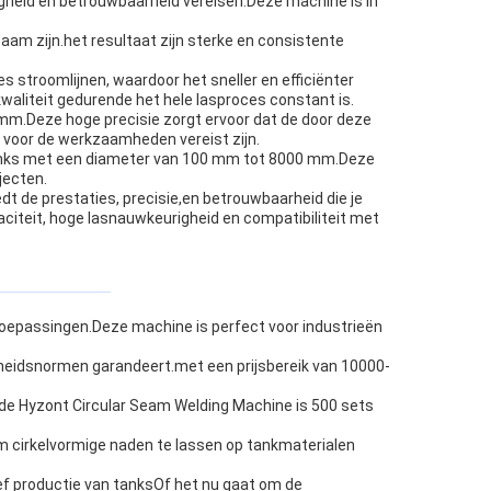
igheid en betrouwbaarheid vereisen.Deze machine is in
am zijn.het resultaat zijn sterke en consistente
stroomlijnen, waardoor het sneller en efficiënter
waliteit gedurende het hele lasproces constant is.
mm.Deze hoge precisie zorgt ervoor dat de door deze
 voor de werkzaamheden vereist zijn.
 tanks met een diameter van 100 mm tot 8000 mm.Deze
jecten.
dt de prestaties, precisie,en betrouwbaarheid die je
citeit, hoge lasnauwkeurigheid en compatibiliteit met
ttoepassingen.Deze machine is perfect voor industrieën
igheidsnormen garandeert.met een prijsbereik van 10000-
n de Hyzont Circular Seam Welding Machine is 500 sets
m cirkelvormige naden te lassen op tankmaterialen
ef productie van tanksOf het nu gaat om de