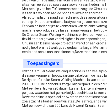
De cirkelvormige naadlasmachine is een veelzijdig en e
staat om een breed scala aan laswerkzaamheden met g
Met behulp van het TIG-lassenproces zorgt de Circular
lassen die voldoen aan de hoogste kwaliteitsnormen.
Als automatische naadlasmachine is deze apparatuur ui
verloopt.Het automatische lastype zorgt voor naadloze 
Een van de belangrijkste kenmerken van de cirkelvormi
machine geproduceerde lassen nauwkeurig en betrouwbaar
De Circular Seam Welding Machine is ontworpen voor e
flexibiliteit zorgt voor veelzijdigheid in lastoepassinge
Of u nu aan kleinschalige projecten werkt of aan groots
nodig hebt om het werk goed gedaan te krijgenMet zijn
een breed scala aan tankdiameter,Deze machine is een w
Toepassingen:
Hyzont Circular Seam Welding Machine is een veelzijdig
die nauwkeurige en hoogwaardige cirkelvormige naad l
De Hyzont Circular Seam Welding Machine is van oorspro
20000 USDElke eenheid is zorgvuldig verpakt in een ho
Met een levertijd van 20 dagen kunnen klanten rekenen 
per jaar, waardoor het gemakkelijk beschikbaar is voor 
Deze machine is speciaal ontworpen voor het lassen va
zoals zacht staal en roestvrij staal.De lasfrequentie v
Met een gewicht van 500 kg is de Hyzont Circular Seam