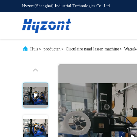
Hyzont(Shanghai) Industrial Technologies Co.,Ltd.
Huis
>
producten
>
Circulaire naad lassen machine
>
Waterk