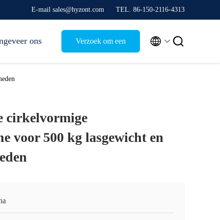
E-mail sales@hyzont.com
TEL. 86-150-2116-4313


ngeveer ons
Verzoek om een
Citaat
heden
 cirkelvormige
e voor 500 kg lasgewicht en
eden
na