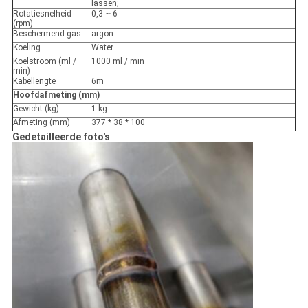
lassen;
Rotatiesnelheid
0,3 ~ 6
(rpm)
Beschermend gas
argon
Koeling
Water
Koelstroom (ml /
1000 ml / min
min)
Kabellengte
6m
Hoofdafmeting (mm)
Gewicht (kg)
1 kg
Afmeting (mm)
377 * 38 * 100
Gedetailleerde foto's