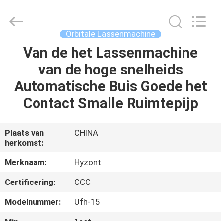
Hyzont(Shanghai)
Industrial
Technologies
Co.,Ltd..
All
Orbitale Lassenmachine
Rights
Reserved.
Van de het Lassenmachine
HUIS
van de hoge snelheids
PRODUCTEN
Automatische Buis Goede het
Contact Smalle Ruimtepijp
VIDEO'S
Plaats van
CHINA
herkomst:
ONGEVEER
ONS
Merknaam:
Hyzont
Certificering:
CCC
FABRIEKSREIS
Modelnummer:
Ufh-15