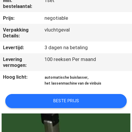
Min.
1set
KWALITEITSCONTROLE
bestelaantal:
Prijs:
negotiable
VERZOEK
Verpakking
vluchtgeval
OM EEN
Details:
CITAAT
Levertijd:
3 dagen na betaling
SITEMAP
Levering
100 reeksen Per maand
vermogen:
Hoog licht:
,
PRIVACYBELEID
automatische buislasser
het lassenmachine van de vinbuis
BESTE PRIJS