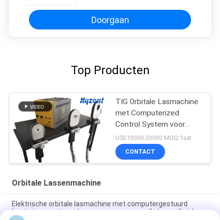
Ruimtepijp
Doorgaan
Top Producten
TIG Orbitale Lasmachine
met Computerized
Control System voor
meerdere talen
USD10000-20000 MOQ:1set
CONTACT
Orbitale Lassenmachine
Elektrische orbitale lasmachine met computergestuurd
besturingssysteem, hoog vermogen en snelle lassnelheid