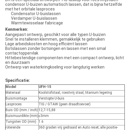
condensor U-buizen automatisch lassen, dat is bijna hetzelfde
met het orbitale lasproces
Condensator U-buislassen
Verdamper U-buislassen
Warmtewisselaar fabricage
Kenmerken:
Aangepast ontwerp, geschikt voor alle typen U-buizen
Snel te installeren klemmen, gemakkelijk te gebruiken
Lage arbeidskosten en hoog efficiënt lassen
Botslassen zonder botsingen en lassen met een smal
contactoppervlak
Hittebestendige componenten met een compact ontwerp, licht
en duurzaam
Ontwerp van waterkringkoeling voor langdurig werken
Specificatie:
Model
UFH-15
Materiaal
Koolstofstaal, roestvrij staal, titanium legering
Buismontage
Verstopte U-buis
Lasproces
TIG / GTAW (geen draadtoevoer)
Buis OD (mm / inch)
12,7-15,88
Buismuurdikte (mm)
≤3mm
Tungsten OD (mm)
1.6
roterende
360 graden vrij gedraaid en Auto reset; alle positie-