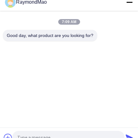
RaymondMao
Hoogprecisie Orbitaal Lasmachine met computergestuurde
besturing en een hoog vermogen voor industriële pijplasing
7:09 AM
Zeer nauwkeurige orbitale lasmachine met snelle lassnelheid
en weinig onderhoud voor pijp-naar-pijp lassen
Good day, what product are you looking for?
populaire categorieën
Alle
Scherpe 
Orbitale 
Lassenmachine
Lassenmachine
De Machine Van Het 
Buis Aan Tubesheet-
Pijplassen
Lassenmachine
Circulaire Naad 
Booglassenmachine
Lassen Machine
CNC-
Laser Lasapparaat
Plasmasnijmachine