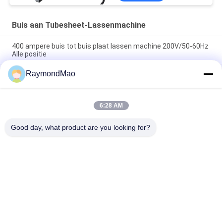
Buis aan Tubesheet-Lassenmachine
400 ampere buis tot buis plaat lassen machine 200V/50-60Hz
Alle positie
RaymondMao
Automatische buis-naar-buis plaat lassen machine 0-360°
Lashoek 6-114mm Lasdiabereik
Automatische buis-naar-buiswit lasmachine 200V/50-60Hz
6:28 AM
Meertalige ondersteuning (Chinees/Engels/Rusland), Gewicht
140 kg
Good day, what product are you looking for?
populaire categorieën
Alle
Scherpe 
Orbitale 
Lassenmachine
Lassenmachine
De Machine Van Het 
Buis Aan Tubesheet-
Pijplassen
Lassenmachine