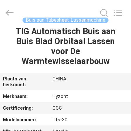
Hyzont(Shanghai)
Industrial
Technologies
Co.,Ltd..
All
Buis aan Tubesheet-Lassenmachine
Rights
Reserved.
TIG Automatisch Buis aan
HUIS
Buis Blad Orbitaal Lassen
PRODUCTEN
voor De
Warmtewisselaarbouw
VIDEO'S
Plaats van
CHINA
herkomst:
ONGEVEER
ONS
Merknaam:
Hyzont
Certificering:
CCC
FABRIEKSREIS
Modelnummer:
Tts-30