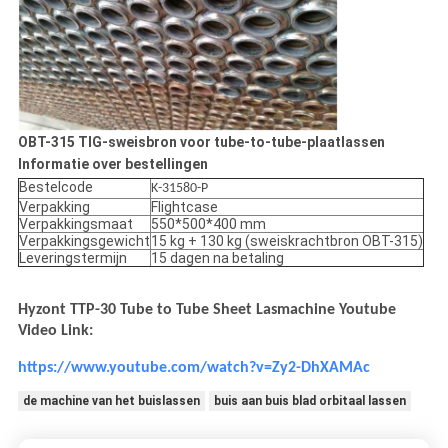
OBT-315 TIG-sweisbron voor tube-to-tube-plaatlassen
Informatie over bestellingen
Bestelcode
K-31580-P
Verpakking
Flightcase
Verpakkingsmaat
550*500*400 mm
Verpakkingsgewicht
15 kg + 130 kg (sweiskrachtbron OBT-315)
Leveringstermijn
15 dagen na betaling
Hyzont TTP-30 Tube to Tube Sheet Lasmachine Youtube
Video Link:
https://www.youtube.com/watch?v=Zy2-DhXAMAc
de machine van het buislassen
buis aan buis blad orbitaal lassen