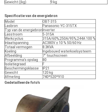
Gewicht ((kg)
9 kg
Specificatie van de energiebron
Model
OBT-315
Lasbron
Panasonic YC-315TX
Typ van de energiebron
Inverter
Lasstroom
5-315A
Werkcyclus
315A/60%;250A/95%;244A 100 %
Inlaatspanning
AC380V ± 10 % 50/60 Hz
Totaal vermogen
8.3KVA
Koeling
Ingebouwd waterkoelsysteem
Afbeelding
7" touchscreen
Programma's opslag
80
Isolatiegraad
F
Beschermingsklasse
IP21
Gewicht
120 kg
Afmeting
740*520*910
Gedetailleerde foto's