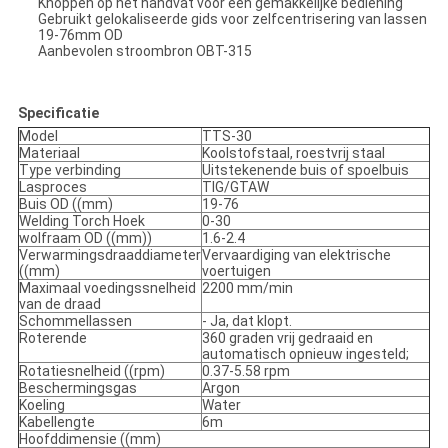
Knoppen op het handvat voor een gemakkelijke bediening
Gebruikt gelokaliseerde gids voor zelfcentrisering van lassen
19-76mm OD
Aanbevolen stroombron OBT-315
Specificatie
Model
TTS-30
Materiaal
Koolstofstaal, roestvrij staal
Type verbinding
Uitstekenende buis of spoelbuis
Lasproces
TIG/GTAW
Buis OD ((mm)
19-76
Welding Torch Hoek
0-30
wolfraam OD ((mm))
1.6-2.4
Verwarmingsdraaddiameter
Vervaardiging van elektrische
((mm)
voertuigen
Maximaal voedingssnelheid
2200 mm/min
van de draad
Schommellassen
- Ja, dat klopt.
Roterende
360 graden vrij gedraaid en
automatisch opnieuw ingesteld;
Rotatiesnelheid ((rpm)
0.37-5.58 rpm
Beschermingsgas
Argon
Koeling
Water
Kabellengte
6m
Hoofddimensie ((mm)