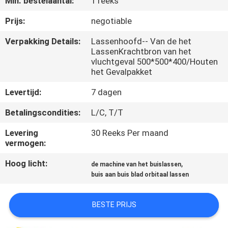
Min. bestelaantal:
1 reeks
KWALITEITSCONTROLE
Prijs:
negotiable
VERZOEK
Verpakking Details:
Lassenhoofd-- Van de het
LassenKrachtbron van het
OM EEN
vluchtgeval 500*500*400/Houten
CITAAT
het Gevalpakket
Levertijd:
7 dagen
SITEMAP
Betalingscondities:
L/C, T/T
Levering
30 Reeks Per maand
PRIVACYBELEID
vermogen:
Hoog licht:
,
de machine van het buislassen
buis aan buis blad orbitaal lassen
BESTE PRIJS