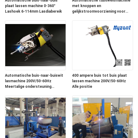
Automatische buis-naar-buis
Automatische tubsweismachine
plaat lassen machine 0-360°
met knoppen en
Lashoek 6-114mm Lasdiabereik
gelijkstroomvoorziening voor
tubsweisingen
Automatische buis-naar-buiswit
400 ampere buis tot buis plaat
lasmachine 200V/50-60Hz
lassen machine 200V/50-60Hz
Meertalige ondersteuning
Alle positie
(Chinees/Engels/Rusland),
Gewicht 140 kg