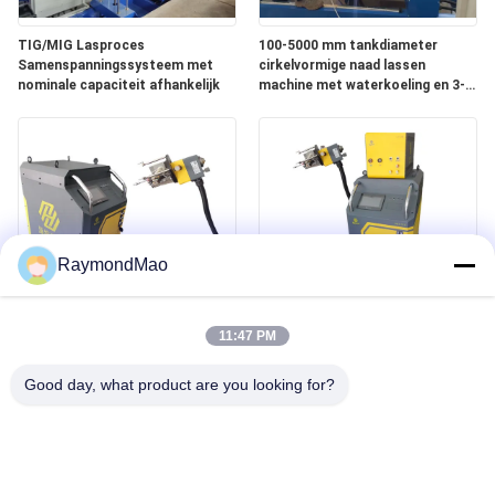
TIG/MIG Lasproces
100-5000 mm tankdiameter
Samenspanningssysteem met
cirkelvormige naad lassen
nominale capaciteit afhankelijk
machine met waterkoeling en 3-
400A lasvermogen
RaymondMao
All Position Watergekoelde
400Amp buis tot buisplaat
Lasmachine met 0-360° Hoek
Lasmachine Gewicht 140Kg
11:47 PM
voor Industrieel
Professionele voor industriële
Good day, what product are you looking for?