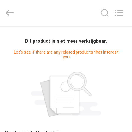
Hyzont(Shanghai)
Industrial
Technologies
Co.,Ltd..
All
Rights
Reserved.
HUIS
Dit product is niet meer verkrijgbaar.
PRODUCTEN
Let's see if there are any related products that interest
you
VIDEO'S
ONGEVEER
ONS
FABRIEKSREIS