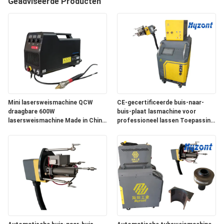
Geadviseerde Producten
KWALITEITSCONTROLE
VERZOEK
OM EEN
CITAAT
SITEMAP
Mini lasersweismachine QCW
CE-gecertificeerde buis-naar-
draagbare 600W
buis-plaat lasmachine voor
lasersweismachine Made in China
professioneel lassen Toepassing
topvermogen 1200W
van warmtewisselaarbuis-naar-
PRIVACYBELEID
buisplaat