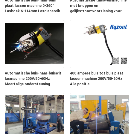
Automatische buis-naar-buis
Automatische tubsweismachine
plaat lassen machine 0-360°
met knoppen en
Lashoek 6-114mm Lasdiabereik
gelijkstroomvoorziening voor
tubsweisingen
Automatische buis-naar-buiswit
400 ampere buis tot buis plaat
lasmachine 200V/50-60Hz
lassen machine 200V/50-60Hz
Meertalige ondersteuning
Alle positie
(Chinees/Engels/Rusland),
Gewicht 140 kg