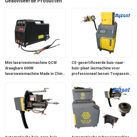
Geadviseerde Producten
KWALITEITSCONTROLE
VERZOEK
OM EEN
CITAAT
SITEMAP
Mini lasersweismachine QCW
CE-gecertificeerde buis-naar-
draagbare 600W
buis-plaat lasmachine voor
lasersweismachine Made in China
professioneel lassen Toepassing
topvermogen 1200W
van warmtewisselaarbuis-naar-
PRIVACYBELEID
buisplaat