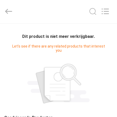
Hyzont(Shanghai)
Industrial
Technologies
Co.,Ltd..
All
Rights
Reserved.
HUIS
Dit product is niet meer verkrijgbaar.
PRODUCTEN
Let's see if there are any related products that interest
you
VIDEO'S
ONGEVEER
ONS
FABRIEKSREIS