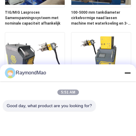
TIG/MIG Lasproces
100-5000 mm tankdiameter
Samenspanningssysteem met
cirkelvormige naad lassen
nominale capaciteit afhankelijk
machine met waterkoeling en 3-
400A lasvermogen
RaymondMao
All Position Watergekoelde
400Amp buis tot buisplaat
Lasmachine met 0-360° Hoek
Lasmachine Gewicht 140Kg
5:51 AM
voor Industrieel
Professionele voor industriële
Good day, what product are you looking for?