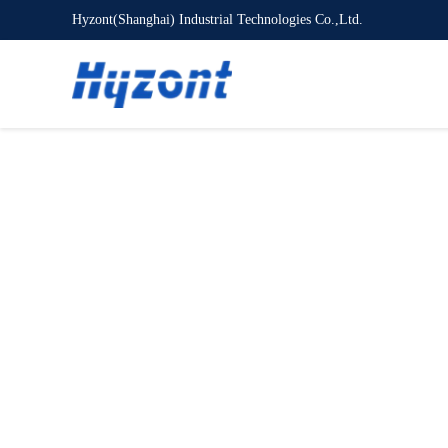
Hyzont(Shanghai) Industrial Technologies Co.,Ltd.