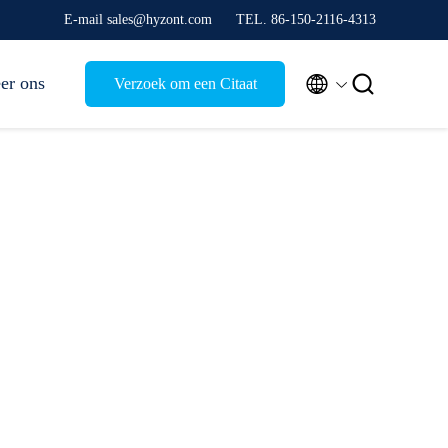
E-mail sales@hyzont.com
TEL. 86-150-2116-4313


er ons
Verzoek om een Citaat