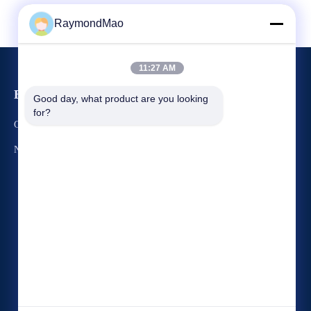
RaymondMao
11:27 AM
Evenementen
Good day, what product are you looking 
Verzoek om een Citaat
for?
Gevallen
TEL. 86-150-2116-4313
Nieuws
Fax 86-21-3103-8879



