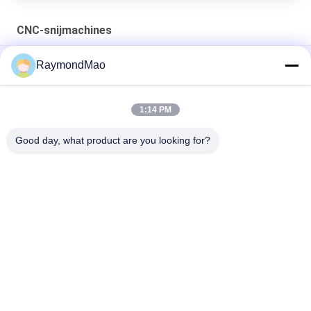
CNC-snijmachines
50/60Hz de Scherpe Toorts van het koperplasma
RaymondMao
Plasma snijlampen koelen en 028872 plasma snijwater koelen
1 Gallon/ 3.8- Ik weet het.
1:14 PM
420260 XPR170A-Verbruiksgoederen van de Plasmatoorts
Good day, what product are you looking for?
populaire categorieën
Alle
Scherpe 
Orbitale 
Lassenmachine
Lassenmachine
De Machine Van Het 
Buis Aan Tubesheet-
Pijplassen
Lassenmachine
Circulaire Naad 
Booglassenmachine
Lassen Machine