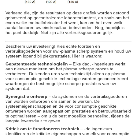
Verleend die, zijn de resultaten op deze grafiek worden getoond
gebaseerd op gecontroleerde laboratoriumtest, en zoals om het
even welke metaalfabricator het weet, kan om het even welk
aantal factoren uw eindresultaat beïnvloeden. Nog, hopelijk is
het punt duidelijk. Niet zijn alle verbruiksgoederen gelijk.
Bescherm uw investering! Kies echte toortsen en
verbruiksgoederen voor uw -plasma scherp systeem en houd uw
systeem lopend bij piekprestaties. Hier is waarom:
Gepatenteerde technologieën
– Elke dag, -ingenieurs werkt
aan nieuwe manieren om het plasma scherpe proces te
verbeteren. Duizenden uren van techniektijd alleen op plasma
voor consumptie geschikte technologie worden geconcentreerd
waarborgen de best mogelijke scherpe prestaties van uw
systeem dat.
Synergistic ontwerp
– de systemen en de verbruiksgoederen
van worden ontworpen om samen te werken. De
systeemeigenschappen en de voor consumptie geschikte
ontwerpen worden aangepast om prestaties en betrouwbaarheid
te optimaliseren – om u de best mogelijke besnoeiing, tijdens de
langste levensduur te geven.
Kritiek om te functioneren techniek
– -de ingenieurs
identificeren de kritieke eigenschappen van elk voor consumptie