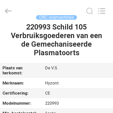
Hyzont(Shanghai)
Industrial
Technologies
Co.,Ltd..
All
CNC-snijmachines
Rights
Reserved.
220993 Schild 105
HUIS
Verbruiksgoederen van een
PRODUCTEN
de Gemechaniseerde
Plasmatoorts
VIDEO'S
Plaats van
De V.S.
herkomst:
ONGEVEER
ONS
Merknaam:
Hyzont
Certificering:
CE
FABRIEKSREIS
Modelnummer:
220993