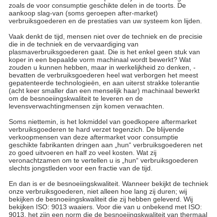
zoals de voor consumptie geschikte delen in de toorts. De
aankoop slag-van (soms geroepen after-market)
verbruiksgoederen en de prestaties van uw systeem kon lijden.
Vaak denkt de tijd, mensen niet over de techniek en de precisie
die in de techniek en de vervaardiging van
plasmaverbruiksgoederen gaat. Die is het enkel geen stuk van
koper in een bepaalde vorm machinaal wordt bewerkt? Wat
zouden u kunnen hebben, maar in werkelijkheid zo denken, -
bevatten de verbruiksgoederen heel wat verborgen het meest
gepatenteerde technologieën, en aan uiterst strakke tolerantie
(acht keer smaller dan een menselijk haar) machinaal bewerkt
om de besnoeiingskwaliteit te leveren en de
levensverwachtingmensen zijn komen verwachten.
Soms niettemin, is het lokmiddel van goedkopere aftermarket
verbruiksgoederen te hard verzet tegenzich. De blijvende
verkoopmensen van deze aftermarket voor consumptie
geschikte fabrikanten dringen aan „hun“ verbruiksgoederen net
zo goed uitvoeren en half zo veel kosten. Wat zij
veronachtzamen om te vertellen u is „hun“ verbruiksgoederen
slechts jongstleden voor een fractie van de tijd.
En dan is er de besnoeiingskwaliteit. Wanneer bekijkt de techniek
onze verbruiksgoederen, niet alleen hoe lang zij duren; wij
bekijken de besnoeiingskwaliteit die zij hebben geleverd. Wij
bekijken ISO: 9013 waaiers. Voor die van u onbekend met ISO:
9013, het zijn een norm die de besnoeiingskwaliteit van thermaal