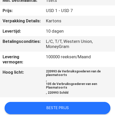
Min. bestelaantal:
1sets
KWALITEITSCONTROLE
Prijs:
USD 1 - USD 7
VERZOEK
Verpakking Details:
Kartons
OM EEN
Levertijd:
10 dagen
CITAAT
Betalingscondities:
L/C, T/T, Western Union,
MoneyGram
SITEMAP
Levering
100000 reeksen/Maand
vermogen:
PRIVACYBELEID
Hoog licht:
220993 de Verbruiksgoederen van de
plasmatoorts
,
105 de Verbruiksgoederen van een
Plasmatoorts
,
220993 Schild
BESTE PRIJS