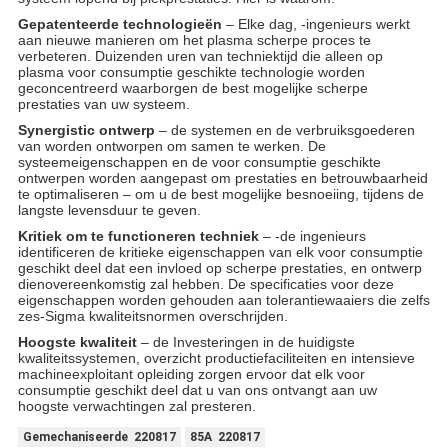
Gepatenteerde technologieën
– Elke dag, -ingenieurs werkt
aan nieuwe manieren om het plasma scherpe proces te
verbeteren. Duizenden uren van techniektijd die alleen op
plasma voor consumptie geschikte technologie worden
geconcentreerd waarborgen de best mogelijke scherpe
prestaties van uw systeem.
Synergistic ontwerp
– de systemen en de verbruiksgoederen
van worden ontworpen om samen te werken. De
systeemeigenschappen en de voor consumptie geschikte
ontwerpen worden aangepast om prestaties en betrouwbaarheid
te optimaliseren – om u de best mogelijke besnoeiing, tijdens de
langste levensduur te geven.
Kritiek om te functioneren techniek
– -de ingenieurs
identificeren de kritieke eigenschappen van elk voor consumptie
geschikt deel dat een invloed op scherpe prestaties, en ontwerp
dienovereenkomstig zal hebben. De specificaties voor deze
eigenschappen worden gehouden aan tolerantiewaaiers die zelfs
zes-Sigma kwaliteitsnormen overschrijden.
Hoogste kwaliteit
– de Investeringen in de huidigste
kwaliteitssystemen, overzicht productiefaciliteiten en intensieve
machineexploitant opleiding zorgen ervoor dat elk voor
consumptie geschikt deel dat u van ons ontvangt aan uw
hoogste verwachtingen zal presteren.
Gemechaniseerde 220817
85A 220817