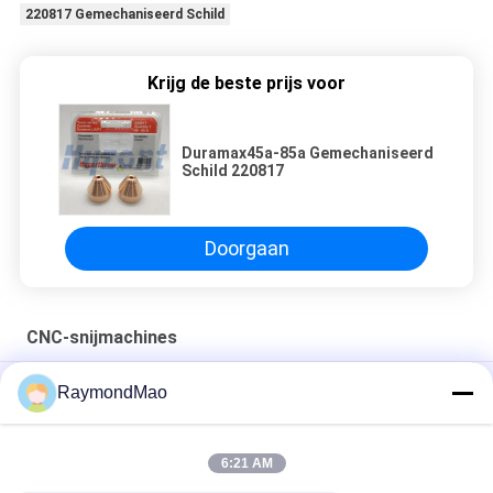
220817 Gemechaniseerd Schild
Krijg de beste prijs voor
Duramax45a-85a Gemechaniseerd
Schild 220817
Doorgaan
CNC-snijmachines
50/60Hz de Scherpe Toorts van het koperplasma
RaymondMao
Plasma snijlampen koelen en 028872 plasma snijwater koelen
1 Gallon/ 3.8- Ik weet het.
6:21 AM
420260 XPR170A-Verbruiksgoederen van de Plasmatoorts