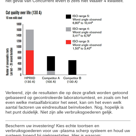
het geval van Concurrent levert B zelfs niet Waaier 4 kwaliteit.
Verleend, zijn de resultaten die op deze grafiek worden getoond
gebaseerd op gecontroleerde laboratoriumtest, en zoals om het
even welke metaalfabricator het weet, kan om het even welk
aantal factoren uw eindresultaat beïnvloeden. Nog, hopelijk is
het punt duidelijk. Niet zijn alle verbruiksgoederen gelijk.
Bescherm uw investering! Kies echte toortsen en
verbruiksgoederen voor uw -plasma scherp systeem en houd uw
systeem lopend bij piekprestaties. Hier is waarom: