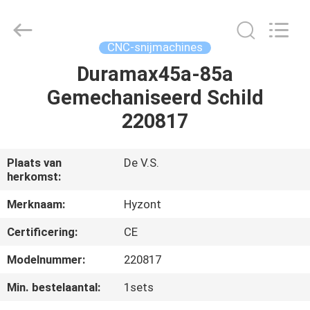
Hyzont(Shanghai)
Industrial
Technologies
Co.,Ltd..
All
CNC-snijmachines
Rights
Reserved.
Duramax45a-85a
HUIS
Gemechaniseerd Schild
PRODUCTEN
220817
VIDEO'S
Plaats van
De V.S.
herkomst:
ONGEVEER
Merknaam:
Hyzont
ONS
Certificering:
CE
Modelnummer:
220817
FABRIEKSREIS
Min. bestelaantal:
1sets