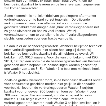
smaller dan een menselijk haar) machinaal bewerkt om de
besnoeiingskwaliteit te leveren en de levensverwachtingmensen
zijn komen verwachten.
Soms niettemin, is het lokmiddel van goedkopere aftermarket
verbruiksgoederen te hard verzet tegenzich. De blijvende
verkoopmensen van deze aftermarket voor consumptie
geschikte fabrikanten dringen aan „hun“ verbruiksgoederen net
zo goed uitvoeren en half zo veel kosten. Wat zij
veronachtzamen om te vertellen u is „hun“ verbruiksgoederen
slechts jongstleden voor een fractie van de tijd.
En dan is er de besnoeiingskwaliteit. Wanneer bekijkt de techniek
onze verbruiksgoederen, niet alleen hoe lang zij duren; wij
bekijken de besnoeiingskwaliteit die zij hebben geleverd. Wij
bekijken ISO: 9013 waaiers. Voor die van u onbekend met ISO:
9013, het zijn een norm die de besnoeiingskwaliteit van thermaal
gesneden delen bepaalt. De besnoeiingen worden geschat op
een waaier van 1 tot 5. Een Waaier 1 is best met minimale hoek,
is Waaier 5 het slechtst.
Zoals de grafiek hieronder toont, is de besnoeiingskwaliteit onder
voor consumptie geschikte merken niet gelijk. In dit bepaalde
voorbeeld, -leveren de verbruiksgoederen Waaier 3 snijden
kwaliteit voor ongeveer 900 begin, en toen een Waaier 4 voor
700 meer begin. Gecombineerd, zou deze bepaalde reeks
moeten 1.600 begin leveren. De twee concurrerende
verbruiksgoederen leveren nooit Waaier 3 snijden kwaliteit, en in