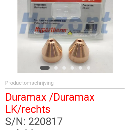
Productomschrijving
Duramax /Duramax
LK/rechts
S/N: 220817