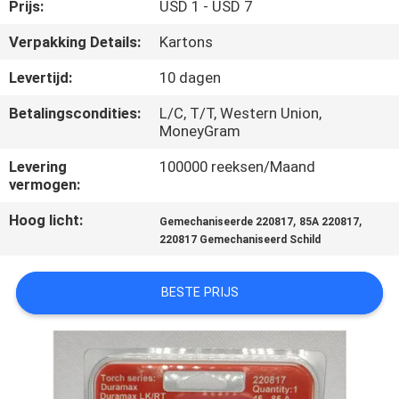
KWALITEITSCONTROLE
Prijs:
USD 1 - USD 7
Verpakking Details:
Kartons
VERZOEK
Levertijd:
10 dagen
OM EEN
Betalingscondities:
L/C, T/T, Western Union,
CITAAT
MoneyGram
Levering
100000 reeksen/Maand
SITEMAP
vermogen:
Hoog licht:
,
,
Gemechaniseerde 220817
85A 220817
PRIVACYBELEID
220817 Gemechaniseerd Schild
BESTE PRIJS