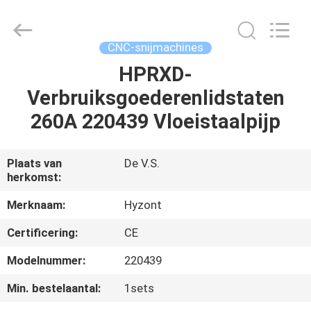
Hyzont(Shanghai)
Industrial
Technologies
Co.,Ltd..
All
CNC-snijmachines
Rights
Reserved.
HPRXD-
HUIS
Verbruiksgoederenlidstaten
PRODUCTEN
260A 220439 Vloeistaalpijp
VIDEO'S
Plaats van
De V.S.
herkomst:
ONGEVEER
Merknaam:
Hyzont
ONS
Certificering:
CE
Modelnummer:
220439
FABRIEKSREIS
Min. bestelaantal:
1sets