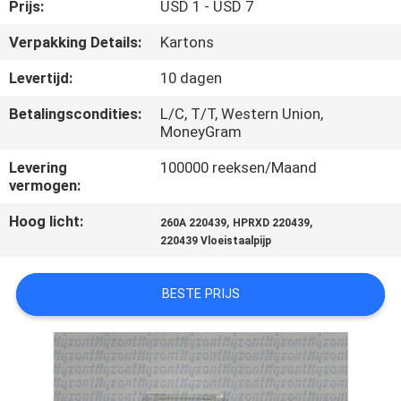
KWALITEITSCONTROLE
Prijs:
USD 1 - USD 7
Verpakking Details:
Kartons
VERZOEK
Levertijd:
10 dagen
OM EEN
Betalingscondities:
L/C, T/T, Western Union,
CITAAT
MoneyGram
Levering
100000 reeksen/Maand
SITEMAP
vermogen:
Hoog licht:
,
,
260A 220439
HPRXD 220439
PRIVACYBELEID
220439 Vloeistaalpijp
BESTE PRIJS