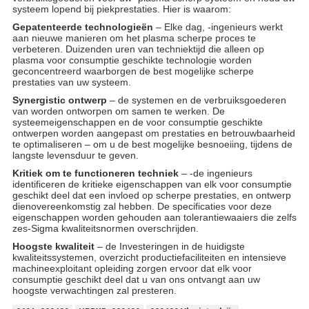
systeem lopend bij piekprestaties. Hier is waarom:
Gepatenteerde technologieën
– Elke dag, -ingenieurs werkt
aan nieuwe manieren om het plasma scherpe proces te
verbeteren. Duizenden uren van techniektijd die alleen op
plasma voor consumptie geschikte technologie worden
geconcentreerd waarborgen de best mogelijke scherpe
prestaties van uw systeem.
Synergistic ontwerp
– de systemen en de verbruiksgoederen
van worden ontworpen om samen te werken. De
systeemeigenschappen en de voor consumptie geschikte
ontwerpen worden aangepast om prestaties en betrouwbaarheid
te optimaliseren – om u de best mogelijke besnoeiing, tijdens de
langste levensduur te geven.
Kritiek om te functioneren techniek
– -de ingenieurs
identificeren de kritieke eigenschappen van elk voor consumptie
geschikt deel dat een invloed op scherpe prestaties, en ontwerp
dienovereenkomstig zal hebben. De specificaties voor deze
eigenschappen worden gehouden aan tolerantiewaaiers die zelfs
zes-Sigma kwaliteitsnormen overschrijden.
Hoogste kwaliteit
– de Investeringen in de huidigste
kwaliteitssystemen, overzicht productiefaciliteiten en intensieve
machineexploitant opleiding zorgen ervoor dat elk voor
consumptie geschikt deel dat u van ons ontvangt aan uw
hoogste verwachtingen zal presteren.