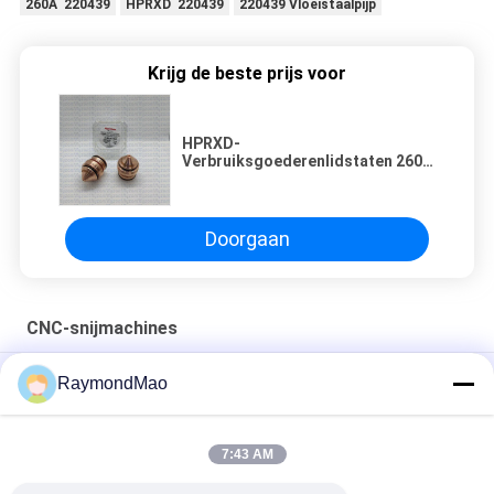
260A 220439
HPRXD 220439
220439 Vloeistaalpijp
Krijg de beste prijs voor
HPRXD-
Verbruiksgoederenlidstaten 260A
220439 Vloeistaalpijp
Doorgaan
CNC-snijmachines
50/60Hz de Scherpe Toorts van het koperplasma
RaymondMao
Plasma snijlampen koelen en 028872 plasma snijwater koelen
1 Gallon/ 3.8- Ik weet het.
7:43 AM
420260 XPR170A-Verbruiksgoederen van de Plasmatoorts