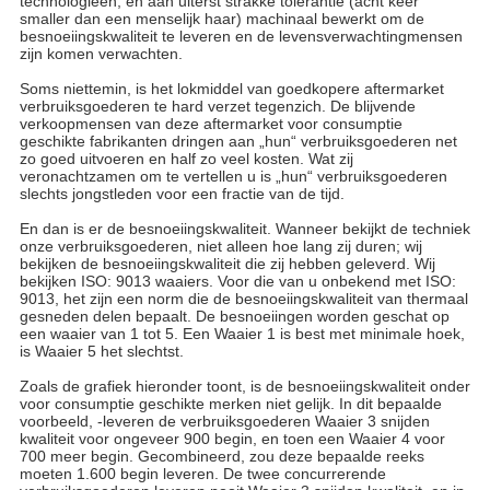
technologieën, en aan uiterst strakke tolerantie (acht keer
smaller dan een menselijk haar) machinaal bewerkt om de
besnoeiingskwaliteit te leveren en de levensverwachtingmensen
zijn komen verwachten.
Soms niettemin, is het lokmiddel van goedkopere aftermarket
verbruiksgoederen te hard verzet tegenzich. De blijvende
verkoopmensen van deze aftermarket voor consumptie
geschikte fabrikanten dringen aan „hun“ verbruiksgoederen net
zo goed uitvoeren en half zo veel kosten. Wat zij
veronachtzamen om te vertellen u is „hun“ verbruiksgoederen
slechts jongstleden voor een fractie van de tijd.
En dan is er de besnoeiingskwaliteit. Wanneer bekijkt de techniek
onze verbruiksgoederen, niet alleen hoe lang zij duren; wij
bekijken de besnoeiingskwaliteit die zij hebben geleverd. Wij
bekijken ISO: 9013 waaiers. Voor die van u onbekend met ISO:
9013, het zijn een norm die de besnoeiingskwaliteit van thermaal
gesneden delen bepaalt. De besnoeiingen worden geschat op
een waaier van 1 tot 5. Een Waaier 1 is best met minimale hoek,
is Waaier 5 het slechtst.
Zoals de grafiek hieronder toont, is de besnoeiingskwaliteit onder
voor consumptie geschikte merken niet gelijk. In dit bepaalde
voorbeeld, -leveren de verbruiksgoederen Waaier 3 snijden
kwaliteit voor ongeveer 900 begin, en toen een Waaier 4 voor
700 meer begin. Gecombineerd, zou deze bepaalde reeks
moeten 1.600 begin leveren. De twee concurrerende