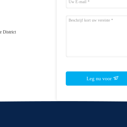
 District
Leg nu voor