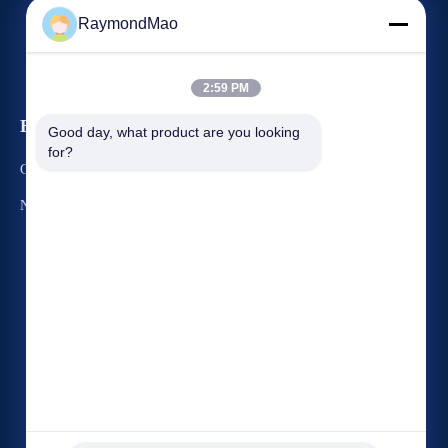
RaymondMao
2:59 PM
Evenementen
Good day, what product are you looking 
Verzoek om een Citaat
for?
Gevallen
TEL. 86-150-2116-4313
Nieuws
Fax 86-21-3103-8879



