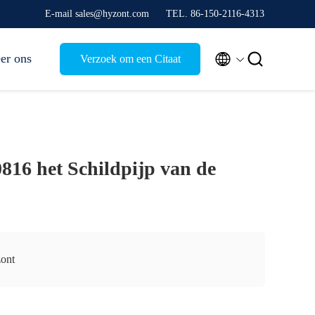
E-mail sales@hyzont.com
TEL. 86-150-2116-4313


er ons
Verzoek om een Citaat
816 het Schildpijp van de
ont