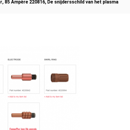
er
,
85 Ampère 220816
,
De snijdersschild van het plasma