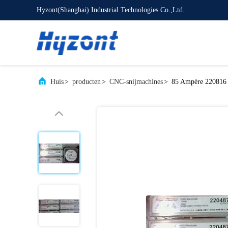
Hyzont(Shanghai) Industrial Technologies Co.,Ltd.
Huis
>
producten
>
CNC-snijmachines
>
85 Ampère 220816 h